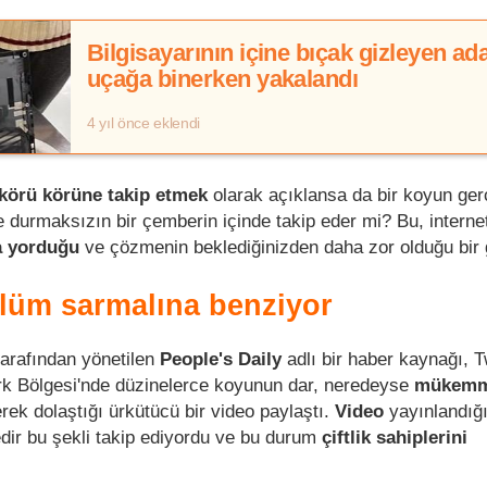
Bilgisayarının içine bıçak gizleyen a
uçağa binerken yakalandı
4 yıl önce eklendi
körü körüne takip etmek
olarak açıklansa da bir koyun ger
e durmaksızın bir çemberin içinde takip eder mi? Bu, interne
a yorduğu
ve çözmenin beklediğinizden daha zor olduğu bir
ölüm sarmalına benziyor
tarafından yönetilen
People's Daily
adlı bir haber kaynağı, T
erk Bölgesi'nde düzinelerce koyunun dar, neredeyse
mükemm
rek dolaştığı ürkütücü bir video paylaştı.
Video
yayınlandığı
dir bu şekli takip ediyordu ve bu durum
çiftlik sahiplerini