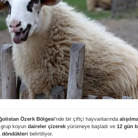
olistan Özerk Bölgesi
'nde bir çiftçi hayvanlarında
alışılm
r grup koyun
daireler çizerek
yürümeye başladı ve
12 gün 
a
döndükleri
belirtiliyor.