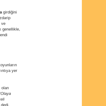
na
girdiğini
darip
 ve
 genellikle,
kendi
koyunların
rıntıya yer
 olan
"
Olaya
eli
 dedi.