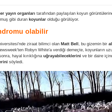
er yayın organları
tarafından paylaşılan koyun görüntülerin
muş gibi duran
koyunlar
olduğu görülüyor.
dromu olabilir
iversitesi'nde ziraat bilimci olan
Matt Bell
, bu gizemin bir
a
wsweek'ten Robyn White'a verdiği demeçte, koyunların uzu
sonra, hayal kırıklığına
uğrayabileceklerini
ve bir daire için
erini
söyledi.