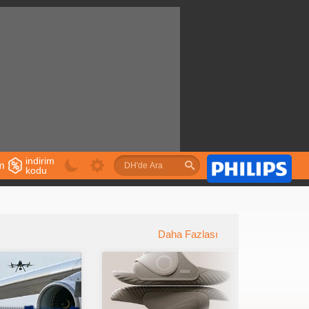
indirim
im
kodu
u
Daha Fazlası