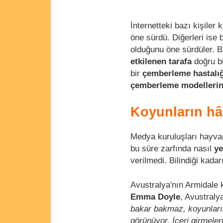
İnternetteki bazı kişiler
öne sürdü. Diğerleri ise
olduğunu öne sürdüler. 
etkilenen tarafa
doğru bi
bir
çemberleme hastalığ
çemberleme modelleri
Koyunların hâ
Medya kuruluşları hayva
bu süre zarfında nasıl
ye
verilmedi. Bilindiği kada
Avustralya'nın Armidale 
Emma Doyle
, Avustraly
bakar bakmaz, koyunların
görünüyor. İçeri girmeler