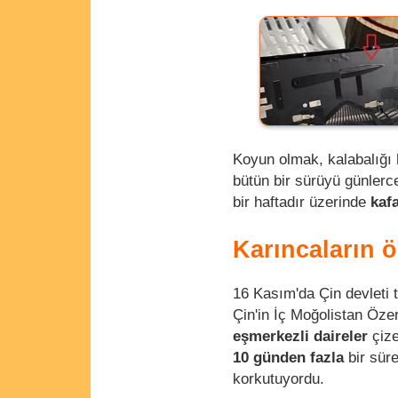
Koyun olmak, kalabalığı
bütün bir sürüyü günlerc
bir haftadır üzerinde
kaf
Karıncaların 
16 Kasım'da Çin devleti 
Çin'in İç Moğolistan Öz
eşmerkezli daireler
çize
10 günden fazla
bir süre
korkutuyordu.