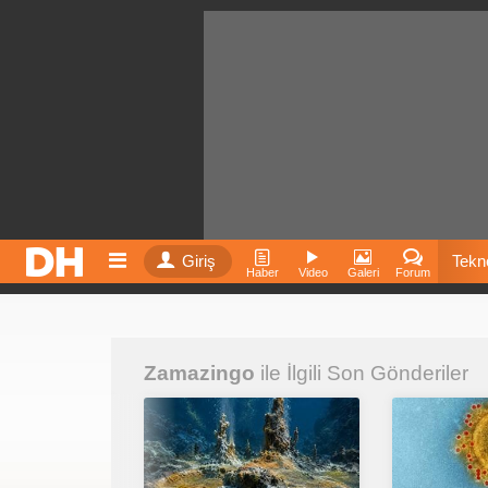
Giriş
Tekno
Haber
Video
Galeri
Forum
Film
Zamazingo
ile İlgili Son Gönderiler
Fiyatla
İnst