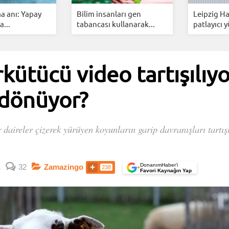
ma anı: Yapay
Bilim insanları gen
Leipzig H
...
tabancası kullanarak...
patlayıcı y
ütücü video tartışılıyo
 dönüyor?
r daireler çizerek yürüyen koyunların garip davranışları tartı
DonanımHaber’i
1
32
Zamazingo
238
+
Favori Kaynağın Yap