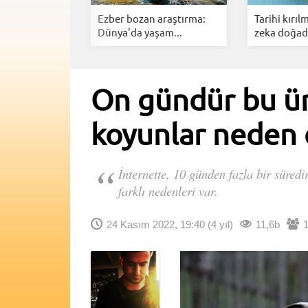
s'tan göçmen
Ezber bozan araştırma:
Tarihi kırıl
urmak...
Dünya'da yaşam...
zeka doğada
On gündür bu ürk
koyunlar neden
İnternette, 10 günden fazla bir süredi
farklı nedenleri var.
24 Kasım 2022, 19:40
(4 yıl)
11,6b