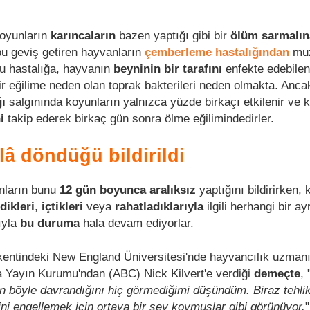
 koyunların
karıncaların
bazen yaptığı gibi bir
ölüm sarmalı
 bu geviş getiren hayvanların
çemberleme hastalığından
muz
Bu hastalığa, hayvanın
beyninin bir tarafını
enfekte edebilen
r eğilime neden olan toprak bakterileri neden olmakta. Ancak
ı
salgınında koyunların yalnızca yüzde birkaçı etkilenir ve 
ni
takip ederek birkaç gün sonra ölme eğilimindedirler.
lâ döndüğü bildirildi
nların bunu
12 gün boyunca aralıksız
yaptığını bildirirken, 
dikleri
,
içtikleri
veya
rahatladıklarıyla
ilgili herhangi bir ay
rıyla
bu duruma
hala devam ediyorlar.
kentindeki New England Üniversitesi'nde hayvancılık uzmanı
a Yayın Kurumu'ndan (ABC) Nick Kilvert'e verdiği
demeçte
, 
 böyle davrandığını hiç görmediğimi düşündüm. Biraz tehlik
ini engellemek için ortaya bir şey koymuşlar gibi görünüyor.
"