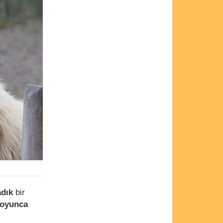
adık
bir
boyunca