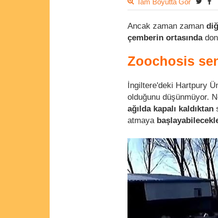
Tam Boyutta Gör
Ancak zaman zaman
diğ
çemberin ortasında
don
Zoochosis sen
İngiltere'deki Hartpury Ün
olduğunu düşünmüyor. Ne
ağılda kapalı kaldıktan
atmaya
başlayabilecekl