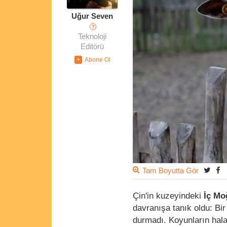
Uğur Seven
?
Teknoloji
Editörü
Tam Boyutta Gör
Çin'in kuzeyindeki
İç Moğ
davranışa tanık oldu: Bi
durmadı. Koyunların hal