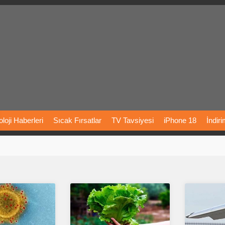
loji
Haberleri
Sıcak
Fırsatlar
TV
Tavsiyesi
iPhone
18
İndir
Önerileri
Türkiye
Araba
Fiyatları
Yapay
Zeka
Şarj
İstasyon
rı
Vizyondaki
Filmler
Bitcoin
Dizi
Önerileri
Telefon
Önerileri
agram
Dondurma
İnstagram
Çöktü
Mü