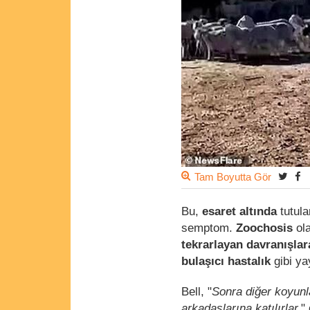
Tam Boyutta Gör
Bu,
esaret altında
tutula
semptom.
Zoochosis
ol
tekrarlayan davranışla
bulaşıcı hastalık
gibi yay
Bell, "
Sonra diğer koyunla
arkadaşlarına katılırlar.
"