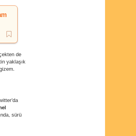
dam
çekten de
tin yaklaşık
 gizem.
witter'da
el
nda, sürü