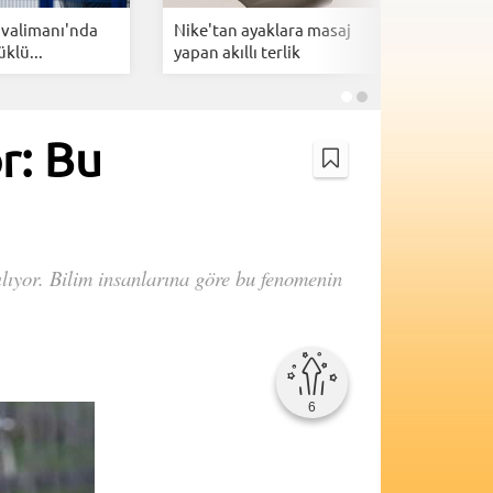
avalimanı'nda
Nike'tan ayaklara masaj
TÜİK açık
üklü...
yapan akıllı terlik
internet k
r: Bu
şılıyor. Bilim insanlarına göre bu fenomenin
6