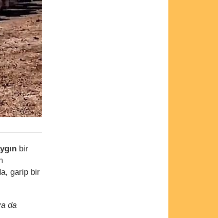
ygın
bir
n
a, garip bir
ya da