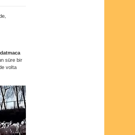
de,
ldatmaca
n süre bir
de volta