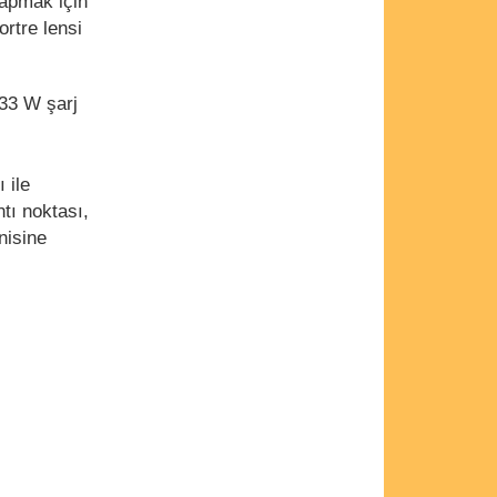
apmak için
rtre lensi
33 W şarj
 ile
tı noktası,
enisine