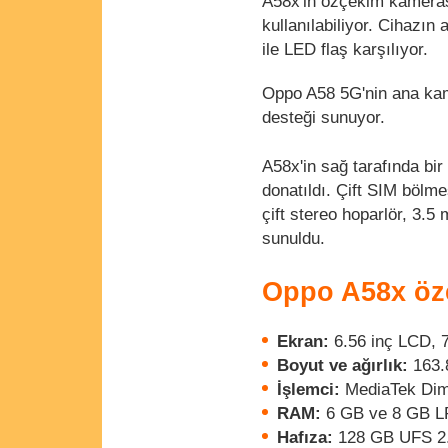
A58x'in özçekim kameras
kullanılabiliyor. Cihazı
ile LED flaş karşılıyor.
Oppo A58 5G'nin ana kam
desteği sunuyor.
A58x'in sağ tarafında bi
donatıldı. Çift SIM bölm
çift stereo hoparlör, 3.5 m
sunuldu.
Oppo A58x özel
Ekran:
6.56 inç LCD, 
Boyut ve ağırlık:
163.
İşlemci:
MediaTek Dim
RAM:
6 GB ve 8 GB 
Hafıza:
128 GB UFS 2