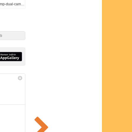
https://www.gizmochina.com/2022/12/14/oppo-a58x-5g-launched-with-90hz-display-dimensity-700-13mp-dual-cameras/
tı