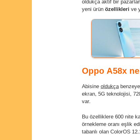
oldukça aktif bir pazarla
yeni ürün
özellikleri
ve 
Oppo A58x ne
Abisine
oldukça
benzeyen
ekran, 5G teknolojisi, 7
var.
Bu özelliklere 600 nite 
örnekleme oranı eşlik e
tabanlı olan ColorOS 12.