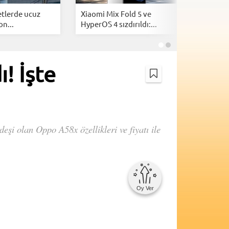
tlerde ucuz
Xiaomi Mix Fold 5 ve
Samsung
on...
HyperOS 4 sızdırıldı:...
tanıtıldı:
! İşte
eşi olan Oppo A58x özellikleri ve fiyatı ile
Oy Ver