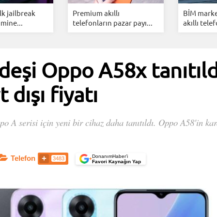
ilk jailbreak
Premium akıllı
BİM marke
mine...
telefonların pazar payı...
akıllı telef
eşi Oppo A58x tanıtıldı
t dışı fiyatı
A serisi için yeni bir cihaz daha tanıtıldı. Oppo A58'in kard
DonanımHaber’i
Telefon
3483
+
Favori Kaynağın Yap