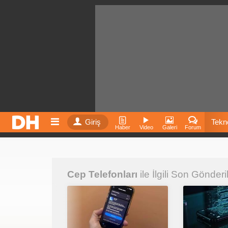
Giriş
Tekno
Haber
Video
Galeri
Forum
Film
Cep Telefonları
ile İlgili Son Gönderi
Fiyatla
İnst