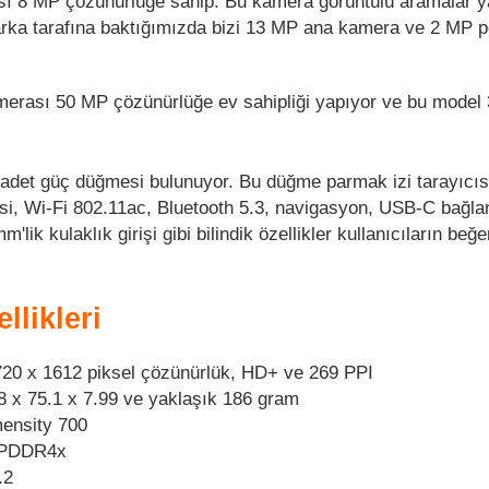
ı 8 MP çözünürlüğe sahip. Bu kamera görüntülü aramalar y
n arka tarafına baktığımızda bizi 13 MP ana kamera ve 2 MP po
erası 50 MP çözünürlüğe ev sahipliği yapıyor ve bu model 
r adet güç düğmesi bulunuyor. Bu düğme parmak izi tarayıcısı
esi, Wi-Fi 802.11ac, Bluetooth 5.3, navigasyon, USB-C bağlan
m'lik kulaklık girişi gibi bilindik özellikler kullanıcıların beğ
likleri
720 x 1612 piksel çözünürlük, HD+ ve 269 PPI
8 x 75.1 x 7.99 ve yaklaşık 186 gram
ensity 700
LPDDR4x
.2