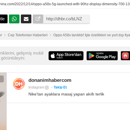
tle
er
Cep Telefonları Haberleri
Oppo A58x tanıtıldı! İşte özellikleri ve yurt dışı fiya
iklerini, gelişmiş mobil
görüntüleyin:
donanimhabercom
Instagram
Takip Et
Nike'tan ayaklara masaj yapan akıllı terlik