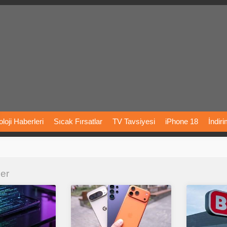
loji
Haberleri
Sıcak
Fırsatlar
TV
Tavsiyesi
iPhone
18
İndir
Önerileri
Türkiye
Araba
Fiyatları
Yapay
Zeka
Şarj
İstasyon
ler
rı
Vizyondaki
Filmler
Bitcoin
Dizi
Önerileri
Telefon
Önerileri
agram
Dondurma
İnstagram
Çöktü
Mü