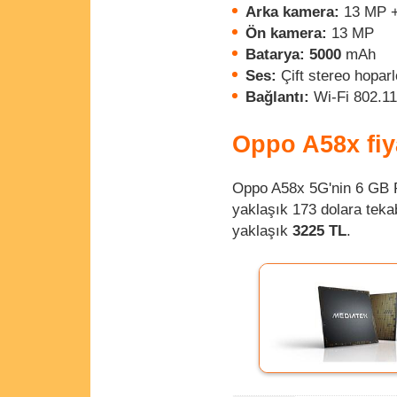
Arka kamera:
13 MP +
Ön kamera:
13 MP
Batarya: 5000
mAh
Ses:
Çift stereo hoparlö
Bağlantı:
Wi-Fi 802.11
Oppo A58x fiy
Oppo A58x 5G'nin 6 GB R
yaklaşık 173 dolara tekab
yaklaşık
3225 TL
.