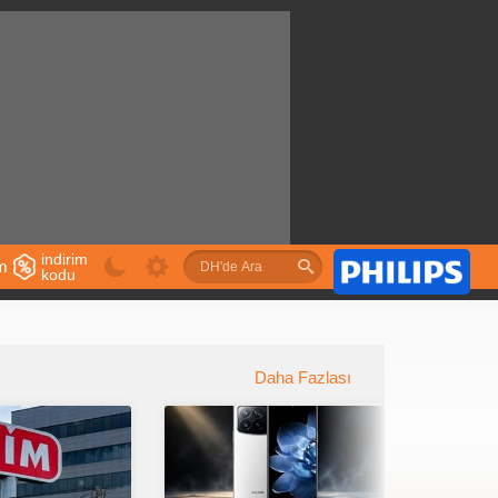
indirim
im
kodu
u
Daha Fazlası