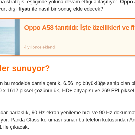
ma stratejisi eşliğinde yoluna devam ettiği anlaşılıyor.
Oppo 
yurt dışı
fiyatı
ile nasıl bir sonuç elde edecek?
Oppo A58 tanıtıldı: İşte özellikleri ve fi
4 yıl önce eklendi
ler sunuyor?
 bu modelde damla çentik, 6.56 inç büyüklüğe sahip olan b
20 x 1612 piksel çözünürlük, HD+ altyapısı ve 269 PPI pikse
kadar parlaklık, 90 Hz ekran yenileme hızı ve 90 Hz dokunma
diyor. Panda Glass koruması sunan bu telefon kutusundan An
1 ile çıkacak.