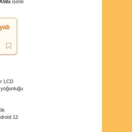
A58x
isimli
yatı
ir LCD
l yoğunluğu
tik
droid 12