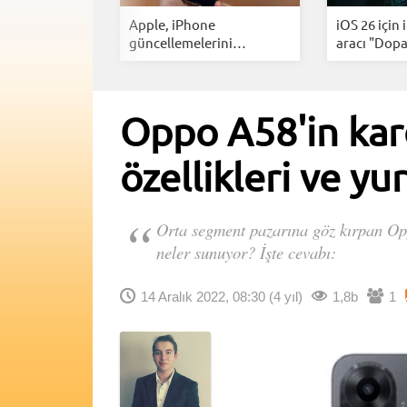
axy S26
Apple, iPhone
iOS 26 için 
mı ortaya...
güncellemelerini
aracı "Dopa
hızlandırdı...
Oppo A58'in kard
özellikleri ve yur
Orta segment pazarına göz kırpan Oppo 
neler sunuyor? İşte cevabı:
14 Aralık 2022, 08:30
(4 yıl)
1,8b
1