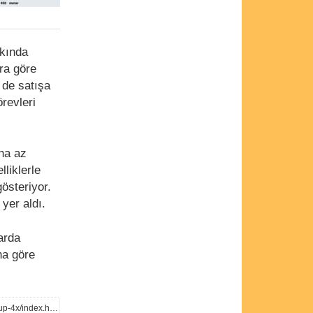
kkında
ra göre
 de satışa
revleri
ha az
liklerle
österiyor.
yer aldı.
arda
na göre
https://www.tweaktown.com/news/88035/physical-controls-in-cars-found-to-outclass-touchscreens-by-up-4x/index.html