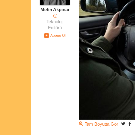
Metin Akpınar
?
Teknoloji
Editörü
Tam Boyutta Gör