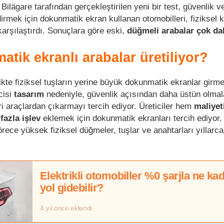
 Bilägare tarafından gerçekleştirilen yeni bir test, güvenlik v
ndirmek için dokunmatik ekran kullanan otomobilleri, fiziksel k
karşılaştırdı. Sonuçlara göre eski,
düğmeli arabalar çok da
tik ekranlı arabalar üretiliyor?
ikte fiziksel tuşların yerine büyük dokunmatik ekranlar girm
cisi
tasarım
nedeniyle, güvenlik açısından daha üstün olmal
ri araçlardan çıkarmayı tercih ediyor. Üreticiler hem
maliyet
fazla işlev
eklemek için dokunmatik ekranları tercih ediyor
rece yüksek fiziksel düğmeler, tuşlar ve anahtarları yıllarca
Elektrikli otomobiller %0 şarjla ne ka
yol gidebilir?
4 yıl önce eklendi