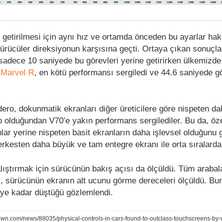
 getirilmesi için aynı hız ve ortamda önceden bu ayarlar ha
sürücüler direksiyonun karşısına geçti. Ortaya çıkan sonuçla
 sadece 10 saniyede bu görevleri yerine getirirken ülkemizde
Marvel R
, en kötü performansı sergiledi ve 44.6 saniyede gö
ro, dokunmatik ekranları diğer üreticilere göre nispeten da
 olduğundan V70’e yakın performans sergilediler. Bu da, özel
lar yerine nispeten basit ekranların daha işlevsel olduğunu g
erkesten daha büyük ve tam entegre ekranı ile orta sıralarda 
çalıştırmak için sürücünün bakış açısı da ölçüldü. Tüm arabal
k, sürücünün ekranın alt ucunu görme dereceleri ölçüldü. Bu
eye kadar düştüğü gözlemlendi.