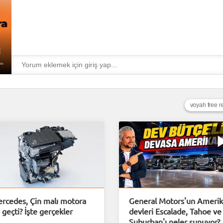
voyah free r
rcedes, Çin malı motora
General Motors'un Ameri
 geçti? İşte gerçekler
devleri Escalade, Tahoe ve
Suburban'ı neler sunuyor?