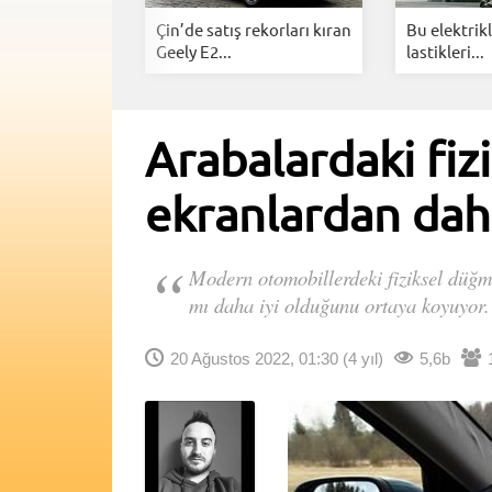
celleme krizi:
Çin’de satış rekorları kıran
Bu elektrikl
..
Geely E2...
lastikleri...
Arabalardaki fiz
ekranlardan dah
Modern otomobillerdeki fiziksel düğm
mı daha iyi olduğunu ortaya koyuyor.
20 Ağustos 2022, 01:30
(4 yıl)
5,6b