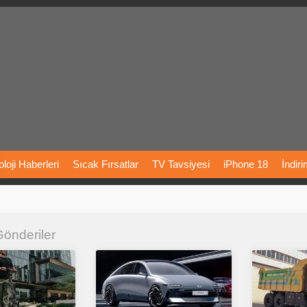
loji
Haberleri
Sıcak
Fırsatlar
TV
Tavsiyesi
iPhone
18
İndir
Önerileri
Türkiye
Araba
Fiyatları
Yapay
Zeka
Şarj
İstasyon
 Gönderiler
rı
Vizyondaki
Filmler
Bitcoin
Dizi
Önerileri
Telefon
Önerileri
agram
Dondurma
İnstagram
Çöktü
Mü