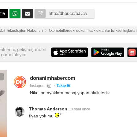
tle
bil Teknolojileri Haberleri
Otomobillerdeki dokunmatik ekranlar fiziksel tuşlarla 
iklerini, gelişmiş mobil
görüntüleyin:
donanimhabercom
Instagram
Takip Et
Nike'tan ayaklara masaj yapan akıllı terlik
Thomas Anderson
13 saat önce
fiyatı yok mu