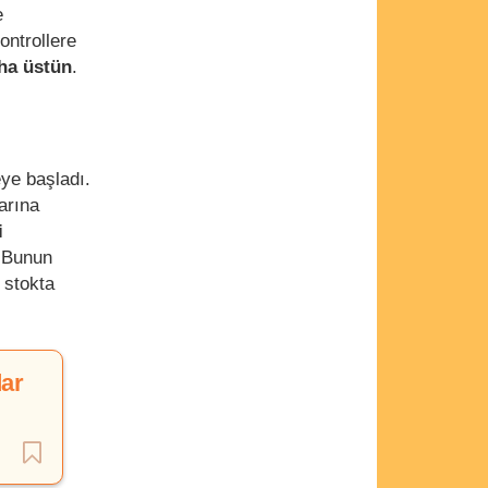
e
ontrollere
ha üstün
.
eye başladı.
arına
i
. Bunun
 stokta
dar