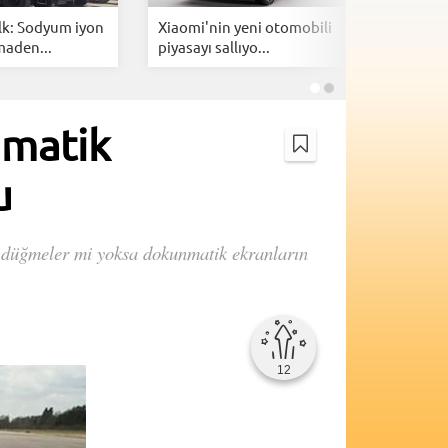
lk: Sodyum iyon
Xiaomi'nin yeni otomobili
Togg içi
maden...
piyasayı sallıyo...
özel 1 mi
nmatik
u
el düğmeler mi yoksa dokunmatik ekranların
12