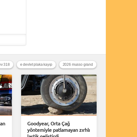
ev 318
e devlet plaka kayıp
2026 musso grand
kan
Goodyear, Orta Çağ
yöntemiyle patlamayan zırhlı
lastik geliştirdi