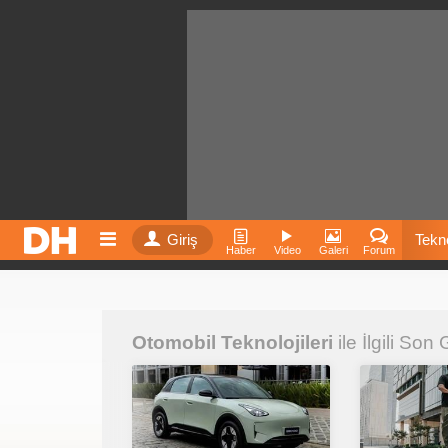
Giriş
Tekno
Haber
Video
Galeri
Forum
Film
Otomobil Teknolojileri
ile İlgili Son
Fiyatla
İnst