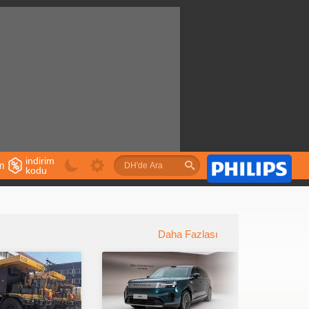
indirim
im
kodu
u
Daha Fazlası