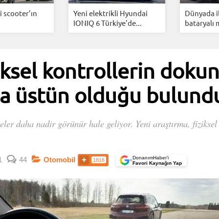
i scooter’ın
Yeni elektrikli Hyundai
Dünyada i
IONIQ 6 Türkiye'de...
bataryalı 
iksel kontrollerin doku
a üstün olduğu bulund
eler daha nadir görünür hale geliyor. Yeni araştırma, fiziks
DonanımHaber’i
1
44
Otomobil
1816
+
Favori Kaynağın Yap