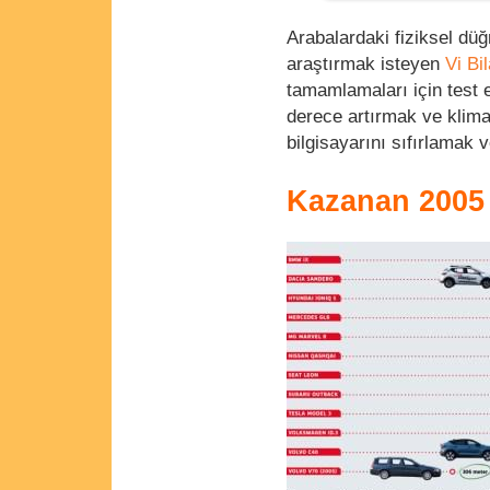
Arabalardaki fiziksel dü
araştırmak isteyen
Vi Bi
tamamlamaları için test e
derece artırmak ve klima
bilgisayarını sıfırlamak 
Kazanan 2005