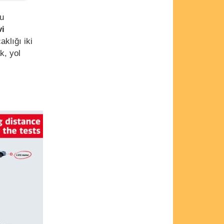
nu
vi
aklığı iki
k, yol