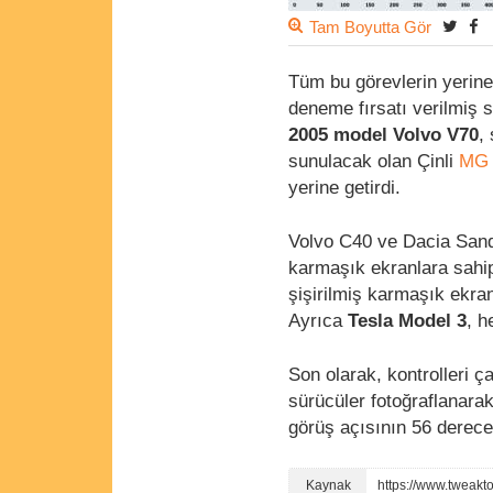
Tam Boyutta Gör
Tüm bu görevlerin yerine
deneme fırsatı verilmiş 
2005 model Volvo V70
,
sunulacak olan Çinli
MG 
yerine getirdi.
Volvo C40 ve Dacia Sande
karmaşık ekranlara sahip
şişirilmiş karmaşık ekran
Ayrıca
Tesla Model 3
, h
Son olarak, kontrolleri 
sürücüler fotoğraflanara
görüş açısının 56 derec