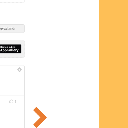
kıyaslandı
1