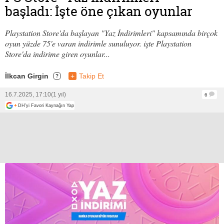
başladı: İşte öne çıkan oyunlar
Playstation Store'da başlayan "Yaz İndirimleri" kapsamında birçok
oyun yüzde 75'e varan indirimle sunuluyor. işte Playstation
Store'da indirime giren oyunlar...
İlkcan Girgin
+
Takip Et
?
16.7.2025, 17:10
(1 yıl)
6
+
DH'yi Favori Kaynağın Yap