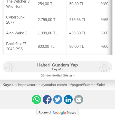
The Witcher 3:
254,00 TL
50,80 TL
%80
Wild Hunt
Cyberpunk
2.799,00 TL
979,65 TL
%65
2077
Alan Wake 2
1.099,00 TL
439,60 TL
%60
Battlefield™
800,00 TL
80,00 TL
%00
2042 PS5
Haberi Gündem Yap
2 oy aldı
Gündemdekileri Göster >
Kaynak:
https://store.playstation.com/tr-tr/pages/SummerSale/
Abone ol