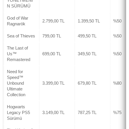
YÖNETMENİ
N SÜRÜMÜ
God of War
2.799,00 TL
1.399,50 TL
%50
Ragnarök
Sea of Thieves
799,00 TL
499,50 TL
%50
The Last of
Us™
699,00 TL
349,50 TL
%50
Remastered
Need for
Speed™
Unbound
3.399,00 TL
679,80 TL
%80
Ultimate
Collection
Hogwarts
Legacy PS5
3.149,00 TL
787,25 TL
%75
Sürümü