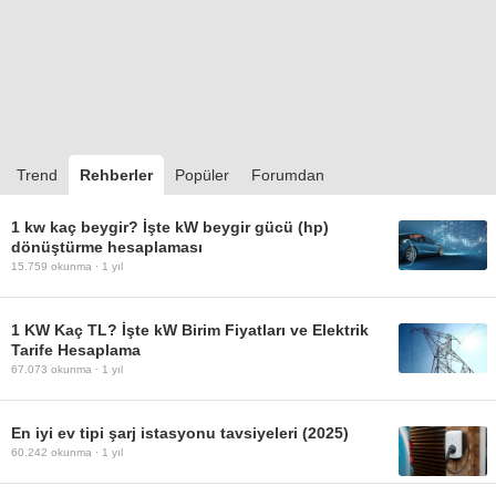
Trend
Rehberler
Popüler
Forumdan
1 kw kaç beygir? İşte kW beygir gücü (hp)
dönüştürme hesaplaması
15.759
okunma ·
1 yıl
1 KW Kaç TL? İşte kW Birim Fiyatları ve Elektrik
Tarife Hesaplama
67.073
okunma ·
1 yıl
En iyi ev tipi şarj istasyonu tavsiyeleri (2025)
60.242
okunma ·
1 yıl