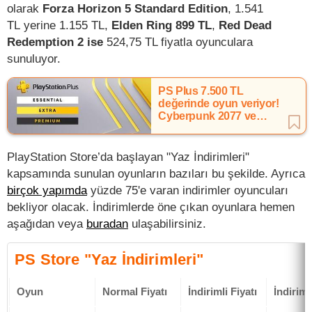
olarak
Forza Horizon 5 Standard Edition
, 1.541
TL yerine 1.155 TL,
Elden Ring 899 TL
,
Red Dead
Redemption 2 ise
524,75 TL fiyatla oyunculara
sunuluyor.
PS Plus 7.500 TL
değerinde oyun veriyor!
Cyberpunk 2077 ve
dahası
PlayStation Store’da başlayan "Yaz İndirimleri"
kapsamında sunulan oyunların bazıları bu şekilde. Ayrıca
birçok yapımda
yüzde 75'e varan indirimler oyuncuları
bekliyor olacak. İndirimlerde öne çıkan oyunlara hemen
aşağıdan veya
buradan
ulaşabilirsiniz.
PS Store "Yaz İndirimleri"
Oyun
Normal Fiyatı
İndirimli Fiyatı
İndirim