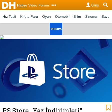
Giriş
Haber
Video
Forum
Hız Testi
Kripto Para
Oyun
Otomobil
Bilim
Sinema
Savu
PS Store "Yaz İndirimleri"