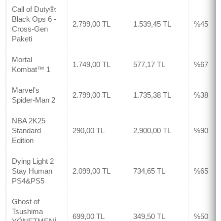
Call of Duty®:
Black Ops 6 -
2.799,00 TL
1.539,45 TL
%45
Cross-Gen
Paketi
Mortal
1.749,00 TL
577,17 TL
%67
Kombat™ 1
Marvel’s
2.799,00 TL
1.735,38 TL
%38
Spider-Man 2
NBA 2K25
Standard
290,00 TL
2.900,00 TL
%90
Edition
Dying Light 2
Stay Human
2.099,00 TL
734,65 TL
%65
PS4&PS5
Ghost of
Tsushima
699,00 TL
349,50 TL
%50