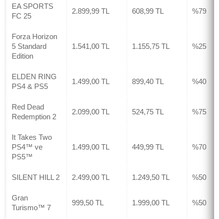
EA SPORTS
2.899,99 TL
608,99 TL
%79
FC 25
Forza Horizon
5 Standard
1.541,00 TL
1.155,75 TL
%25
Edition
ELDEN RING
1.499,00 TL
899,40 TL
%40
PS4 & PS5
Red Dead
2.099,00 TL
524,75 TL
%75
Redemption 2
It Takes Two
PS4™ ve
1.499,00 TL
449,99 TL
%70
PS5™
SILENT HILL 2
2.499,00 TL
1.249,50 TL
%50
Gran
999,50 TL
1.999,00 TL
%50
Turismo™ 7