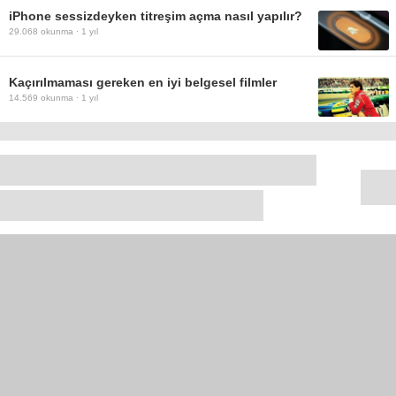
iPhone sessizdeyken titreşim açma nasıl yapılır?
29.068
okunma ·
1 yıl
Kaçırılmaması gereken en iyi belgesel filmler
14.569
okunma ·
1 yıl