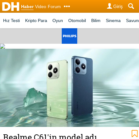
Giriş
Haber
Video
Forum
Hız Testi
Kripto Para
Oyun
Otomobil
Bilim
Sinema
Savu
Realme C61'in model adı