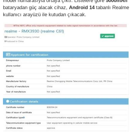
model numarasıyla ortaya çıktı. Listelere göre
5000mAh
bataryadan güç alacak cihaz,
Android 14
tabanlı Realme
kullanıcı arayüzü ile kutudan çıkacak.