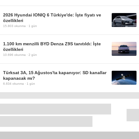
2026 Hyundai IONIQ 6 Türkiye'de: İşte fiyatı ve
özellikleri
15.803
okunma ·
1 gün
1.100 km menzilli BYD Denza Z9S tanıtıldı: İşte
özellikleri
10.696
okunma ·
2 gün
Türksat 3A, 15 Ağustos'ta kapanıyor: SD kanallar
kapanacak mı?
6.834
okunma ·
1 gün