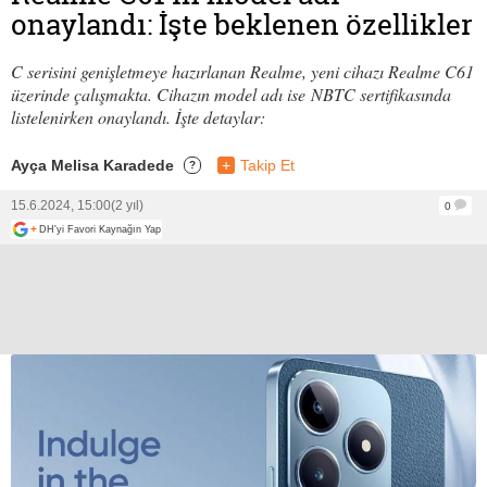
onaylandı: İşte beklenen özellikler
C serisini genişletmeye hazırlanan Realme, yeni cihazı Realme C61
üzerinde çalışmakta. Cihazın model adı ise NBTC sertifikasında
listelenirken onaylandı. İşte detaylar:
Ayça Melisa Karadede
+
Takip Et
?
15.6.2024, 15:00
(2 yıl)
0
+
DH'yi Favori Kaynağın Yap