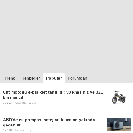
Trend
Rehberler
Popüler
Forumdan
Çift motorlu e-bisiklet tanıtıldı: 98 km/s hız ve 321
km menzil
151.274
okunma ·
2 gün
ABD'de ısı pompası satışları klimaları yakında
geçebilir
17.586
okunma ·
1 gün