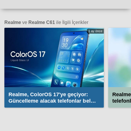
Realme
ve
Realme C61
ile İlgili İçerikler
1 ay önce
Realme, ColorOS 17'ye geçiyor:
Realme 
Güncelleme alacak telefonlar belli
telefon
oldu