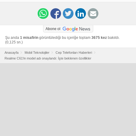
news/realme-c61-moniker-confirmed-nbtc-bis-fcc-
certifications/
Abone ol
Şu anda
1 misafirin
görüntülediği bu içeriğe toplam
3675 kez
bakıldı.
(0,125 sn.)
Anasayfa
Mobil Teknolojiler
Cep Telefonları Haberleri
Realme C61'in model adı onaylandı: İşte beklenen özellikler