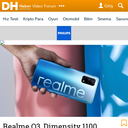
Giriş
Haber
Video
Forum
Hız Testi
Kripto Para
Oyun
Otomobil
Bilim
Sinema
Savu
Realme Q3, Dimensity 1100