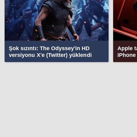
Şok sızıntı: The Odyssey'in HD
Apple t
versiyonu X'e (Twitter) yüklendi
iPhone 
ortaya ç