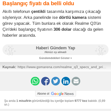
Başlangıç fiyatı da belli oldu
Akıllı telefonun
çentikli
tasarımla karşımıza çıkacağı
söyleniyor. Arka panelinde ise
dörtlü kamera
sistemi
görev yapacak. Tüm bunlara ek olarak Realme Q3'ün
Çin'deki başlangıç fiyatının
306 dolar
olacağı da gelen
haberler arasında.
Haberi Gündem Yap
Henüz oy almadı
Gündemdekileri Göster >
Kaynak:
https://www.gsmarena.com/realme_q3_specs_and_price_
news-48678.php
Abone ol
Şu anda
1 misafirin
görüntülediği bu içeriğe toplam
9777 kez
bakıldı. (0,89
sn.)