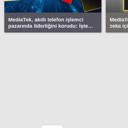
MediaTek, akıllı telefon işlemci
MediaTe
pazarında liderliğini korudu: İşte
zeka iç
sıralama