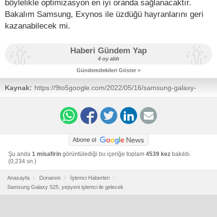
böylelikle optimizasyon en iyi oranda sağlanacaktır.
Bakalım Samsung, Exynos ile üzdüğü hayranlarını geri
kazanabilecek mi.
Haberi Gündem Yap
4 oy aldı
Gündemdekileri Göster >
Kaynak:
https://9to5google.com/2022/05/16/samsung-galaxy-
chip-2025-rumor/
Abone ol
Şu anda
1 misafirin
görüntülediği bu içeriğe toplam
4539 kez
bakıldı.
(0,234 sn.)
Anasayfa
Donanım
İşlemci Haberleri
Samsung Galaxy S25, yepyeni işlemci ile gelecek