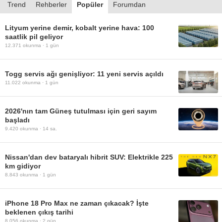
Trend
Rehberler
Popüler
Forumdan
Lityum yerine demir, kobalt yerine hava: 100
saatlik pil geliyor
12.371
okunma ·
1 gün
Togg servis ağı genişliyor: 11 yeni servis açıldı
11.022
okunma ·
1 gün
2026'nın tam Güneş tutulması için geri sayım
başladı
9.420
okunma ·
14 sa.
Nissan'dan dev bataryalı hibrit SUV: Elektrikle 225
km gidiyor
8.843
okunma ·
1 gün
iPhone 18 Pro Max ne zaman çıkacak? İşte
beklenen çıkış tarihi
8.056
okunma ·
2 gün