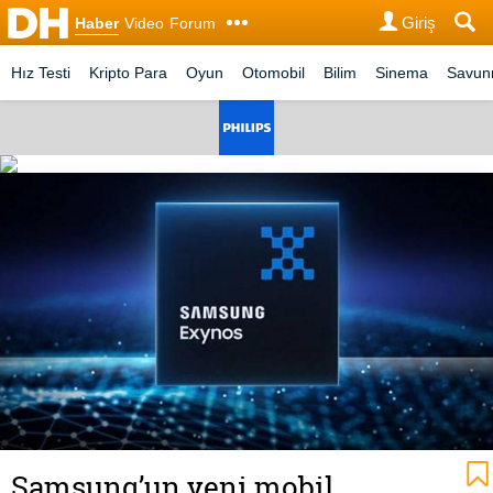
Giriş
Haber
Video
Forum
Hız Testi
Kripto Para
Oyun
Otomobil
Bilim
Sinema
Savu
Samsung’un yeni mobil