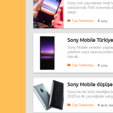
Sony son yayınlanan mali rap
satışlarında %55 oranında 
ulaştı.
#
Cep Telefonları
sony
Sony Mobile Türkiy
Sony Mobile yeniden yapıla
çekilme veya operasyonların
olacak.
#
Cep Telefonları
sony
Sony Mobile düşüşe
Sony’nin bir türlü istediği
2019’un ilk çeyreğinde satı
#
Cep Telefonları
akıllı te