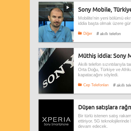
Sony Mobile, Türkiye
Mobilite'nin yeni bölümü ek
iddia başta olmak üzere gün
#
Diğer
akıllı telefon
Müthiş iddia: Sony M
Akıllı telefon sızıntılarıyl
Orta Doğu, Türkiye ve Afrika
kapatacağını söyledi.
#
Cep Telefonları
akıllı te
Düşen satışlara ra
Bir türlü istenen satış ra
ettiriyor. 5G teknolojilerind
devam edecek.