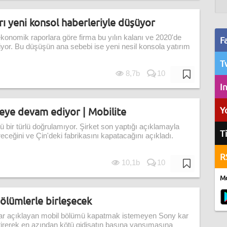
arı yeni konsol haberleriyle düşüyor
konomik raporlara göre firma bu yılın kalanı ve 2020'de
F
liyor. Bu düşüşün ana sebebi ise yeni nesil konsola yatırım
T
8,7b
10
I
Y
eye devam ediyor | Mobilite
mü bir türlü doğrulamıyor. Şirket son yaptığı açıklamayla
T
eceğini ve Çin'deki fabrikasını kapatacağını açıkladı.
R
10,1b
10
Mo
ölümlerle birleşecek
arar açıklayan mobil bölümü kapatmak istemeyen Sony kar
ştirerek en azından kötü gidişatın basına yansımasına