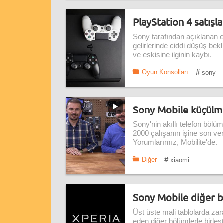
PlayStation 4 satışl
Sony tarafından açıklanan e
gelirlerinde ciddi düşüş bek
ve eskisine ilginin kaybı.
#
Oyun Konsolları
sony
Sony Mobile küçülm
Sony'nin akıllı telefon bölü
2000 çalışanın işine son ver
Yorumlarımız, Mobilite'de.
#
Diğer
xiaomi
Sony Mobile diğer b
Üst üste mali tablolarda z
eden diğer bölümlerle birle