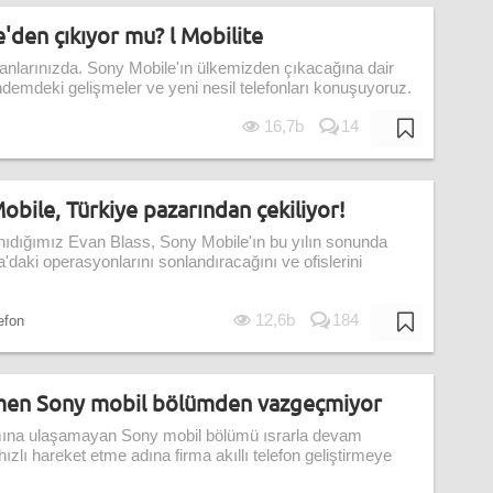
'den çıkıyor mu? l Mobilite
ranlarınızda. Sony Mobile'ın ülkemizden çıkacağına dair
demdeki gelişmeler ve yeni nesil telefonları konuşuyoruz.
16,7b
14
obile, Türkiye pazarından çekiliyor!
a tanıdığımız Evan Blass, Sony Mobile'ın bu yılın sonunda
'daki operasyonlarını sonlandıracağını ve ofislerini
12,6b
184
lefon
ğmen Sony mobil bölümden vazgeçmiyor
kamına ulaşamayan Sony mobil bölümü ısrarla devam
e hızlı hareket etme adına firma akıllı telefon geliştirmeye