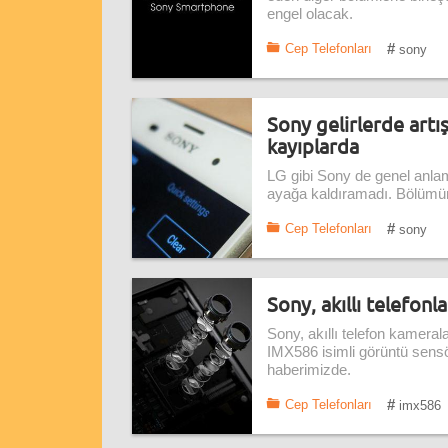
engel olacak.
#
Cep Telefonları
sony
Sony gelirlerde artı
kayıplarda
LG gibi Sony de genel anlam
ayağa kaldıramadı. Bölümün 
#
Cep Telefonları
sony
Sony, akıllı telefon
Sony, akıllı telefon kameral
IMX586 isimli görüntü sens
haberimizde.
#
Cep Telefonları
imx586