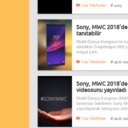
#
Cep Telefonları
sony
Sony, MWC 2018'de 
tanıtabilir
Mobil Dünya Kongresi'ne kat
etkinlikte Snapdragon 660 yo
ortaya çıktı.
#
Cep Telefonları
akıllı te
Sony, MWC 2018'de t
videosunu yayınladı
Mobil Dünya Kongresi (MWC)
tanıtması beklenen Sony Mo
yayınlayarak tansiyonu arttı
#
Cep Telefonları
akıllı te