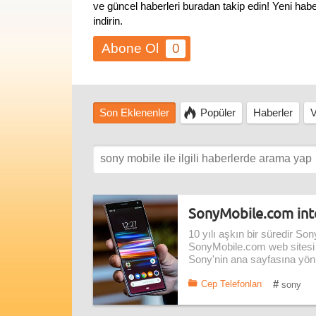
ve güncel haberleri buradan takip edin! Yeni ha
indirin.
0
Son Eklenenler
Popüler
Haberler
V
SonyMobile.com inter
10 yılı aşkın bir süredir Sony'
SonyMobile.com web sitesi ka
Sony'nin ana sayfasına yönle
#
Cep Telefonları
sony