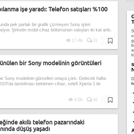
lanma işe yaradı: Telefon satışları %100
T
usunda pek parlak bir grafik çizmeyen Sony işleri
or. Şirketin mobil cihaz bölümünün satışları iki kat arttı.
S
o
17,4b
31
g
b
a
t
ünülen bir Sony modelinin görüntüleri
s
N
r Sony modelinin görselleri ortaya çıktı. Gelecek hafta
D
h
019'da tanıtılması beklenen cihaz, selefi Xperia 1 ile
4,5b
16
reğinde akıllı telefon pazarındaki
anında düşüş yaşadı
A