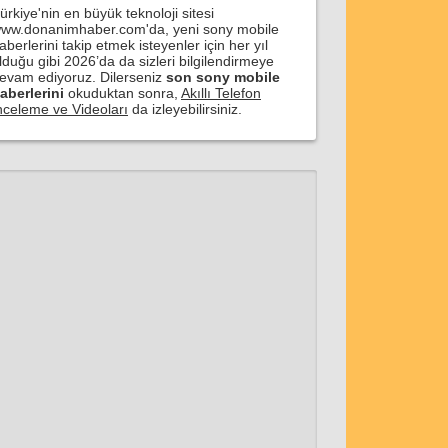
ürkiye'nin en büyük teknoloji sitesi
ww.donanimhaber.com'da, yeni sony mobile
aberlerini takip etmek isteyenler için her yıl
lduğu gibi 2026’da da sizleri bilgilendirmeye
evam ediyoruz. Dilerseniz
son sony mobile
aberlerini
okuduktan sonra,
Akıllı Telefon
nceleme ve Videoları
da izleyebilirsiniz.