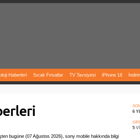
loji
Haberleri
Sıcak
Fırsatlar
TV
Tavsiyesi
iPhone
18
İndir
Önerileri
Türkiye
Araba
Fiyatları
Yapay
Zeka
Şarj
İstasyon
erleri
rı
Vizyondaki
Filmler
Bitcoin
Dizi
Önerileri
Telefon
Önerileri
SO
6 Y
agram
Dondurma
İnstagram
Çöktü
Mü
GİR
5
V
ten bugüne (07 Ağustos 2026), sony mobile hakkında bilgi