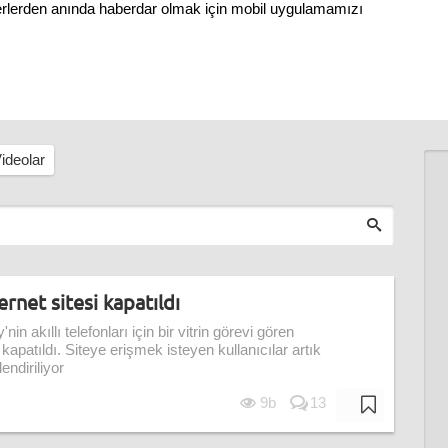
berlerden anında haberdar olmak için mobil uygulamamızı
ideolar
net sitesi kapatıldı
nin akıllı telefonları için bir vitrin görevi gören
patıldı. Siteye erişmek isteyen kullanıcılar artık
ndiriliyor
9b
13