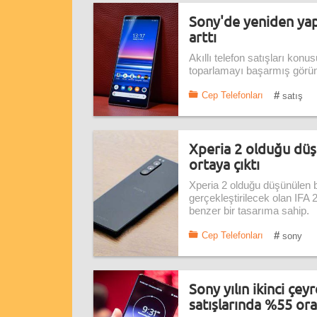
Sony'de yeniden yapı
arttı
Akıllı telefon satışları kon
toparlamayı başarmış görünüy
#
Cep Telefonları
satış
Xperia 2 olduğu düş
ortaya çıktı
Xperia 2 olduğu düşünülen bi
gerçekleştirilecek olan IFA 2
benzer bir tasarıma sahip.
#
Cep Telefonları
sony
Sony yılın ikinci çey
satışlarında %55 or