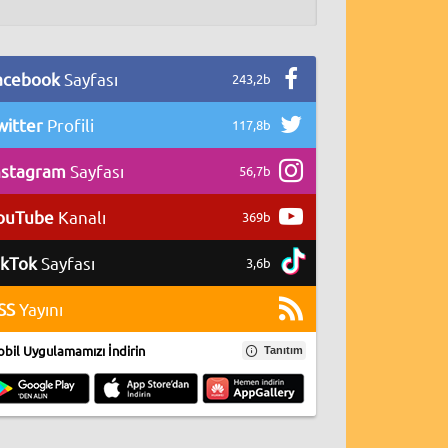
acebook
Sayfası
243,2b
witter
Profili
117,8b
nstagram
Sayfası
56,7b
ouTube
Kanalı
369b
ikTok
Sayfası
3,6b
SS
Yayını
bil Uygulamamızı İndirin
Tanıtım