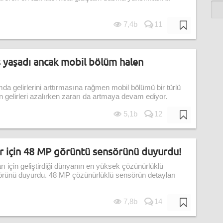
7,4b
11
ş yaşadı ancak mobil bölüm halen
da gelirlerini arttırmasına rağmen mobil bölümü bir türlü
gelirleri azalırken zararı da artmaya devam ediyor.
5,1b
12
lar için 48 MP görüntü sensörünü duyurdu!
arı için geliştirdiği dünyanın en yüksek çözünürlüklü
örünü duyurdu. 48 MP çözünürlüklü sensörün detayları
7,8b
14