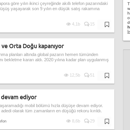
ora göre yılın ikinci çeyreğinde akıllı telefon pazarındaki
T
w
düşüş yaşayarak son 9 yılın en düşük satış rakamına
h
o
d
4,1b
15
h
İ
e ve Orta Doğu kapanıyor
nma planları altında global pazarın hemen tümünden
ı bekletme kararı aldı. 2020 yılına kadar plan uygulanmış
12,5b
51
 devam ediyor
ni başaramadığı mobil bölümü hızla düşüşe devam ediyor.
ş adedi olarak tüm zamanların en düşüğü rekoru kırıldı.
8,6b
29
lefon