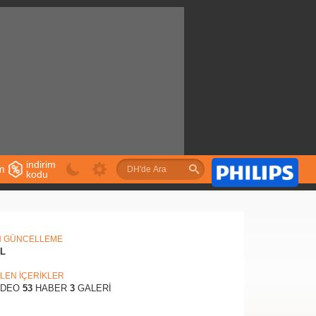
indirim
im
kodu
u
N GÜNCELLEME
IL
İLEN İÇERİKLER
İDEO
53
HABER
3
GALERİ