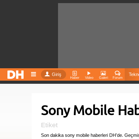
Giriş
Tekno
Haber
Video
Galeri
Forum
Film
Sony Mobile Hab
Fiyatla
İnst
Etiket
Son dakika sony mobile haberleri DH’de. Geçmiş