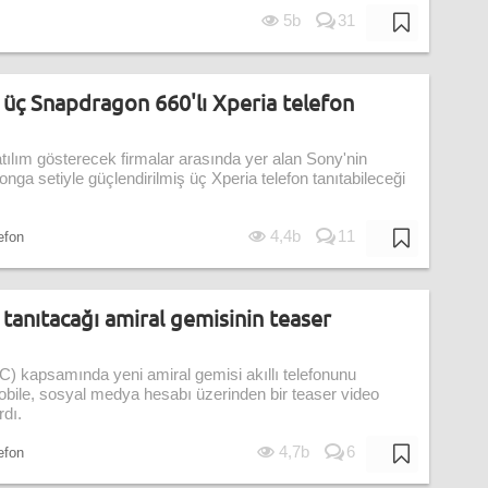
5b
31
üç Snapdragon 660'lı Xperia telefon
ılım gösterecek firmalar arasında yer alan Sony'nin
nga setiyle güçlendirilmiş üç Xperia telefon tanıtabileceği
4,4b
11
lefon
anıtacağı amiral gemisinin teaser
 kapsamında yeni amiral gemisi akıllı telefonunu
bile, sosyal medya hesabı üzerinden bir teaser video
rdı.
4,7b
6
lefon