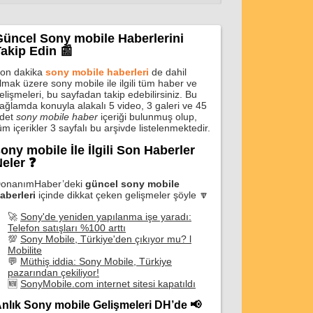
Güncel Sony mobile Haberlerini
akip Edin 📰
on dakika
sony mobile haberleri
de dahil
lmak üzere sony mobile ile ilgili tüm haber ve
elişmeleri, bu sayfadan takip edebilirsiniz. Bu
ağlamda konuyla alakalı 5 video, 3 galeri ve 45
det
sony mobile haber
içeriği bulunmuş olup,
üm içerikler 3 sayfalı bu arşivde listelenmektedir.
ony mobile İle İlgili Son Haberler
eler ❓
onanımHaber’deki
güncel sony mobile
aberleri
içinde dikkat çeken gelişmeler şöyle 🔽
🚀
Sony'de yeniden yapılanma işe yaradı:
Telefon satışları %100 arttı
💯
Sony Mobile, Türkiye'den çıkıyor mu? l
Mobilite
💬
Müthiş iddia: Sony Mobile, Türkiye
pazarından çekiliyor!
🆕
SonyMobile.com internet sitesi kapatıldı
nlık Sony mobile Gelişmeleri DH’de 📢