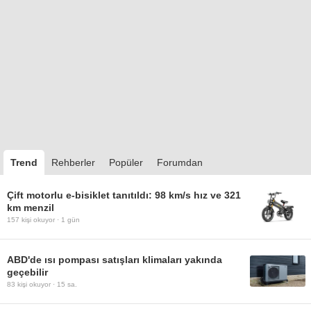
Trend
Rehberler
Popüler
Forumdan
Çift motorlu e-bisiklet tanıtıldı: 98 km/s hız ve 321
km menzil
157
kişi okuyor ·
1 gün
ABD'de ısı pompası satışları klimaları yakında
geçebilir
83
kişi okuyor ·
15 sa.