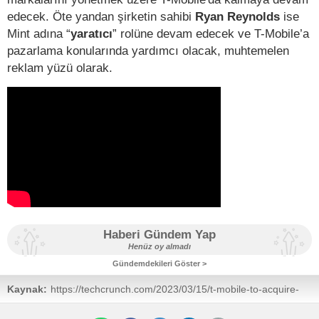
edecek. Öte yandan şirketin sahibi
Ryan Reynolds
ise
Mint adına “
yaratıcı
” rolüne devam edecek ve T-Mobile’a
pazarlama konularında yardımcı olacak, muhtemelen
reklam yüzü olarak.
Haberi Gündem Yap
Henüz oy almadı
Gündemdekileri Göster >
Kaynak:
https://techcrunch.com/2023/03/15/t-mobile-to-acquire-
ryan-reynolds-mint-mobile-in-1-35-billion-deal/