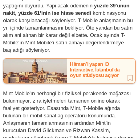
yaptığını duyurdu. Yapılacak ödemenin
yüzde 39’unun
nakit, yüzde 61’inin ise hisse senedi
kombinasyonu
olarak karşılanacağı söyleniyor. T-Mobile anlaşmanın bu
yıl içinde tamamlanmasını bekliyor. Öte yandan bu satın
alım ani alınan bir karar değil elbette. Ocak ayında T-
Mobile’ın Mint Mobile'ı satın almayı değerlendirmeye
başladığı söyleniyor.
Hitman’i yapan IO
Interactive, İstanbul’da
oyun stüdyosu açıyor
Mint Mobile'ın herhangi bir fiziksel perakende mağazası
bulunmuyor, zira işletmeleri tamamen online olarak
faaliyet gösteriyor. Esasında Mint, T-Mobile ağında
bulunan bir mobil sanal ağ operatörü konumunda.
Anlaşmanın tamamlanmasının ardından Mint'in
kurucuları David Glickman ve Rizwan Kassim,
markalarını yönetmek üzere T-Mobile'da kalmaya devam