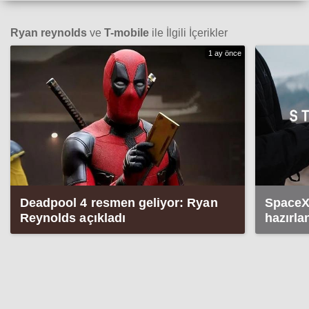
Ryan reynolds
ve
T-mobile
ile İlgili İçerikler
1 ay önce
Deadpool 4 resmen geliyor: Ryan
SpaceX
Reynolds açıkladı
hazırlan