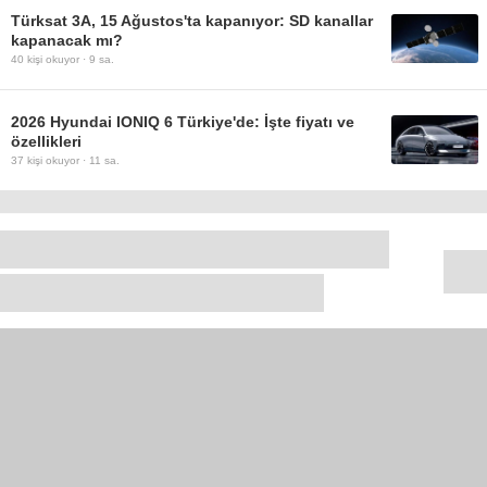
Türksat 3A, 15 Ağustos'ta kapanıyor: SD kanallar
kapanacak mı?
40
kişi okuyor ·
9 sa.
2026 Hyundai IONIQ 6 Türkiye'de: İşte fiyatı ve
özellikleri
37
kişi okuyor ·
11 sa.