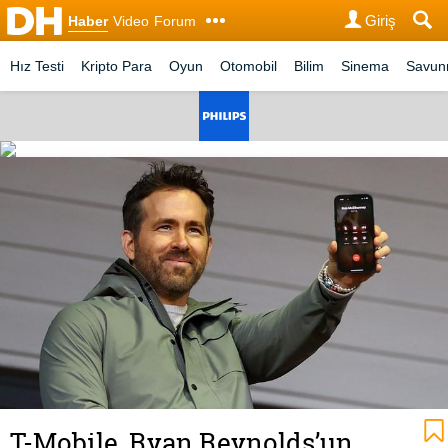
Giriş
Haber
Video
Forum
Hız Testi
Kripto Para
Oyun
Otomobil
Bilim
Sinema
Savu
T-Mobile, Ryan Reynolds’un