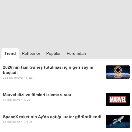
Trend
Rehberler
Popüler
Forumdan
2026'nın tam Güneş tutulması için geri sayım
başladı
163
kişi okuyor ·
6 sa.
Marvel dizi ve filmleri izleme sırası
48
kişi okuyor ·
4 yıl
SpaceX roketinin Ay'da açtığı krater görüntülendi
45
kişi okuyor ·
1 gün