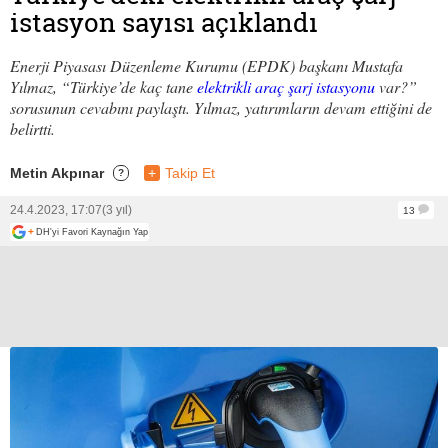
istasyon sayısı açıklandı
Enerji Piyasası Düzenleme Kurumu (EPDK) başkanı Mustafa
Yılmaz, “Türkiye’de kaç tane
elektrikli araç şarj istasyonu
var?”
sorusunun cevabını paylaştı. Yılmaz, yatırımların devam ettiğini de
belirtti.
Metin Akpınar
+
Takip Et
?
24.4.2023, 17:07
(3 yıl)
13
+
DH'yi Favori Kaynağın Yap