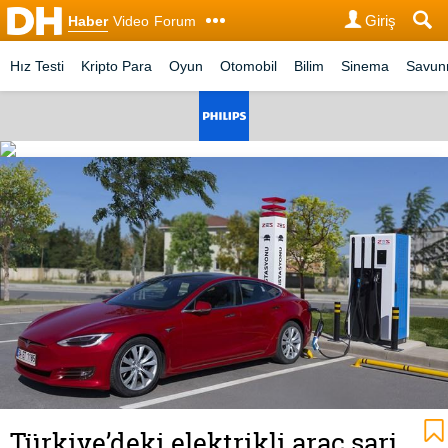
Giriş
Haber
Video
Forum
Hız Testi
Kripto Para
Oyun
Otomobil
Bilim
Sinema
Savu
Türkiye’deki elektrikli araç şarj