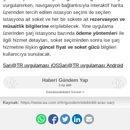
vurgulanırken, navigasyon bağlantısıyla interaktif harita
üzerinden tercih edilen istasyon seçimi ile seçilen
istasyona ait soket ve her bir sokete ait
rezervasyon ve
müsaitlik bilgilerine
erişilebilecek. Yine uygulama
üzerinden şarj istasyonu bazında
ödeme yöntemleri
ile
ilgili hizmet detayları, soket seçiminden sonra ise şarj
hizmetine ilişkin
güncel fiyat ve soket gücü
bilgileri
kullanıcıya sunulacak.
Şarj@TR uygulaması iOS
Şarj@TR uygulaması Android
Haberi Gündem Yap
1 oy aldı
Gündemdekileri Göster >
Kaynak:
https://www.aa.com.tr/tr/gundem/elektrikli-arac-sarj-
istasyonlarinda-lisans-sayisi-124e-ulasti/2879086