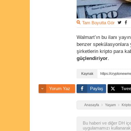
Tam Boyutta Gör
Walmart’ın bu ilanı yayın
benzer spekülasyonlara y
şirketlerin kripto para 
güçlendiriyor
.
Yorum Yaz
Paylaş
Twee
Anasayfa
Yaşam
Kript
Bu haberi ve diğer DH içer
uygulamamızı kullanarak 