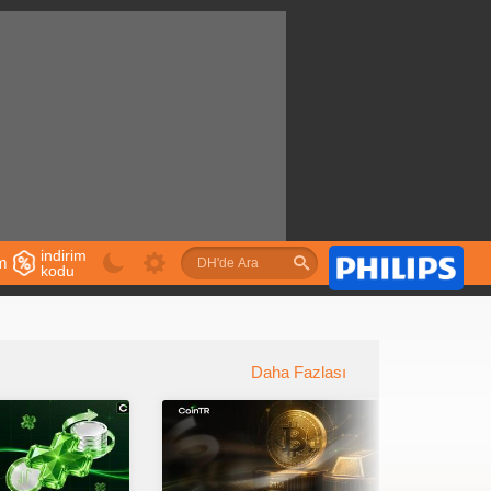
indirim
im
kodu
u
Daha Fazlası