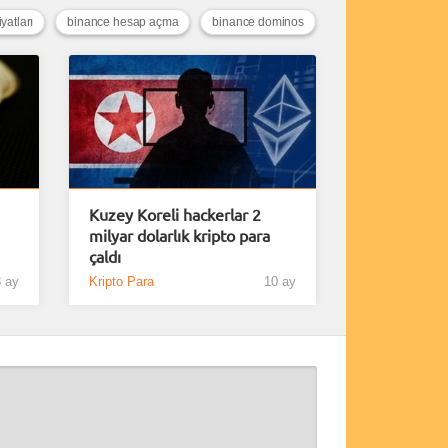
yatları
binance hesap açma
binance dominos
Kuzey Koreli hackerlar 2
milyar dolarlık kripto para
çaldı
 ay
Kripto Para
10 ay