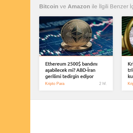
Bitcoin
ve
Amazon
ile İlgili Benzer İ
Ethereum 2500$ bandını
Kr
aşabilecek mi? ABD-İran
tr
gerilimi tedirgin ediyor
ku
Kripto Para
2 hf.
Kri