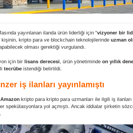
asında yayınlanan ilanda ürün liderliği için “
vizyoner bir lid
n kişinin, kripto para ve blockchain teknolojilerinde
uzman ol
apabilecek olması gerektiği vurgulandı.
yon için bir
lisans derecesi
, ürün yönetiminde
on yıllık den
li
tecrübe
istendiği belirtildi.
er iş ilanları yayınlamıştı
a
Amazon
kripto para kripto para uzmanları ile ilgili iş ilanları
er spekülasyonlara yol açmıştı. Ancak iddialar şirketin söz
.