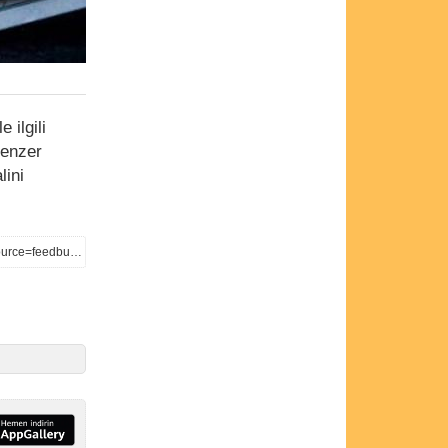
 ilgili
benzer
lini
https://cryptonewmedia.press/retail-giant-walmart-may-soon-begin-accepting-crypto-payment/?utm_source=feedburner&utm_medium=feed&utm_campaign=Feed%3A+BitcoinIndependentNewsAndBlog+%28Cryptocurrency+new+media+press%29