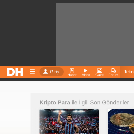
Giriş
Tekno
Haber
Video
Galeri
Forum
Film
Kripto Para
ile İlgili Son Gönderiler
Fiyatla
İnst