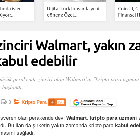
tında işler
Dijital Türk lirasında yeni
CoinTR, G
üyor:...
dönem: Özel...
Finansal H
inciri Walmart, yakın 
abul edebilir
büyük perakende zinciri olan Walmart’ın "kripto para uzmanı" i
 başlandı.
DonanımHaber’i
3
Kripto Para
296
+
Favori Kaynağın Yap
işveren olan perakende devi
Walmart
,
kripto para uzmanı
a
dı. Bu ilan da şirketin yakın zamanda kripto para
kabul ede
şmasını sağladı.