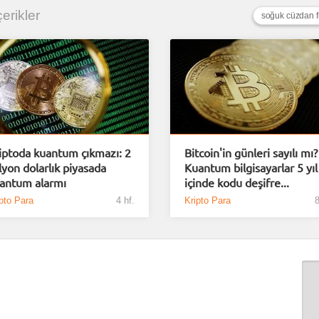
çerikler
soğuk cüzdan fi
iptoda kuantum çıkmazı: 2
Bitcoin'in günleri sayılı mı?
ilyon dolarlık piyasada
Kuantum bilgisayarlar 5 yıl
antum alarmı
içinde kodu deşifre...
pto Para
4 hf.
Kripto Para
8