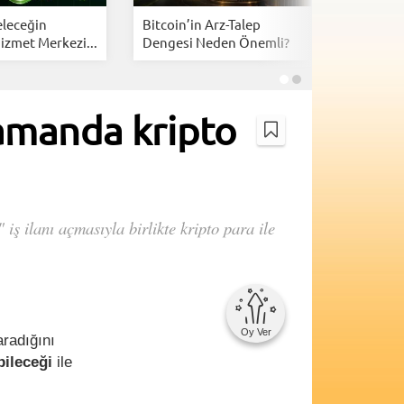
eleceğin
Bitcoin’in Arz-Talep
Bitcoin F
izmet Merkezi...
Dengesi Neden Önemli?
Dalgalanı
zamanda kripto
ş ilanı açmasıyla birlikte kripto para ile
Oy Ver
radığını
bileceği
ile