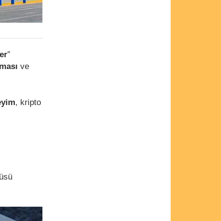
er
”
ması
ve
eyim
, kripto
cüsü