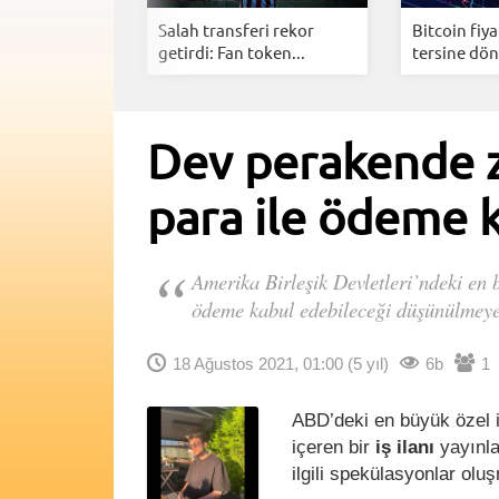
lı Kılan
Salah transferi rekor
Bitcoin fiya
iyetsi...
getirdi: Fan token...
tersine dön
Dev perakende z
para ile ödeme k
Amerika Birleşik Devletleri’ndeki en 
ödeme kabul edebileceği düşünülmeye
18 Ağustos 2021, 01:00
(5 yıl)
6b
1
ABD’deki en büyük özel 
içeren bir
iş ilanı
yayınla
ilgili spekülasyonlar olu