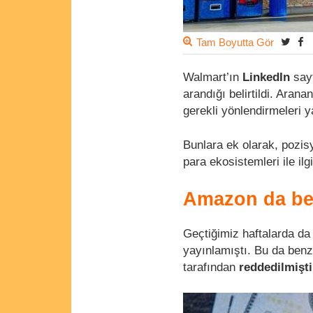
Tam Boyutta Gör
Walmart’ın
LinkedIn
sayf
arandığı belirtildi. Arana
gerekli yönlendirmeleri y
Bunlara ek olarak, pozis
para ekosistemleri ile ilgi
Amazon da benz
Geçtiğimiz haftalarda d
yayınlamıştı. Bu da benz
tarafından
reddedilmişti