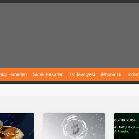
loji
Haberleri
Sıcak
Fırsatlar
TV
Tavsiyesi
iPhone
18
İndir
Önerileri
Türkiye
Araba
Fiyatları
Yapay
Zeka
Şarj
İstasyon
rı
Vizyondaki
Filmler
Bitcoin
Dizi
Önerileri
Telefon
Önerileri
agram
Dondurma
İnstagram
Çöktü
Mü