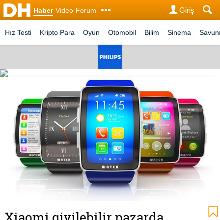
Giriş
Haber
Video
Forum
Hız Testi
Kripto Para
Oyun
Otomobil
Bilim
Sinema
Savu
Xiaomi giyilebilir pazarda