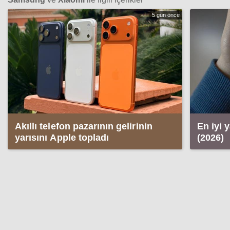
5 gün önce
Akıllı telefon pazarının gelirinin
En iyi 
yarısını Apple topladı
(2026)