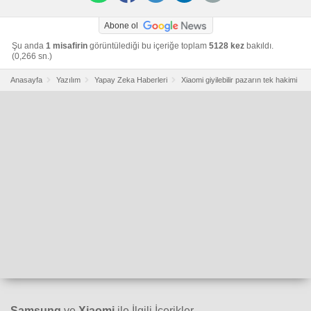
Abone ol
Şu anda
1 misafirin
görüntülediği bu içeriğe toplam
5128 kez
bakıldı.
(0,266 sn.)
Anasayfa
Yazılım
Yapay Zeka Haberleri
Xiaomi giyilebilir pazarın tek hakimi
Samsung
ve
Xiaomi
ile İlgili İçerikler