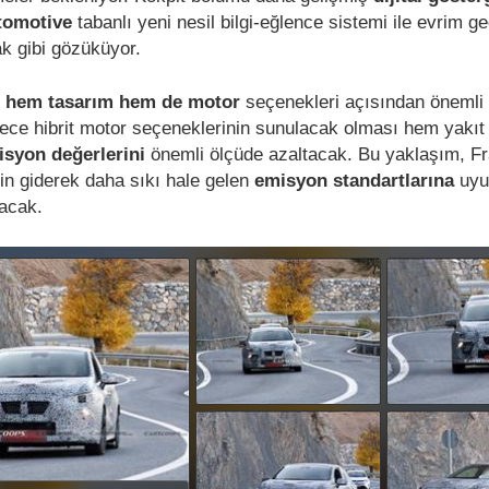
tomotive
tabanlı yeni nesil bilgi-eğlence sistemi ile evrim ge
k gibi gözüküyor.
o
hem tasarım hem de motor
seçenekleri açısından önemli y
ce hibrit motor seçeneklerinin sunulacak olması hem yakıt 
syon değerlerini
önemli ölçüde azaltacak. Bu yaklaşım, F
nin giderek daha sıkı hale gelen
emisyon standartlarına
uy
acak.