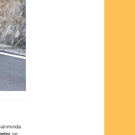
asarımında
geler
ve