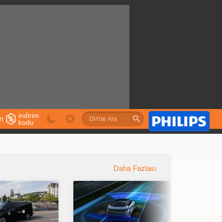
indirim
im
kodu
u
Daha Fazlası