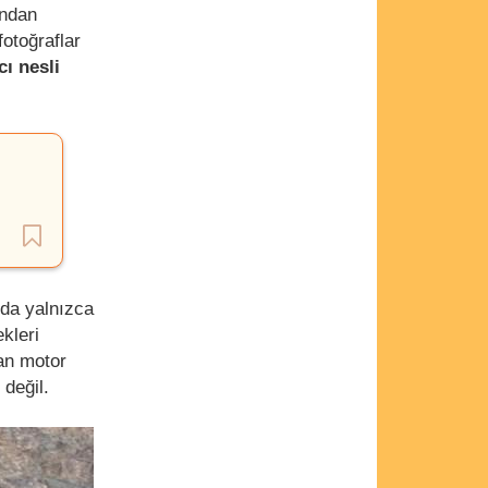
undan
fotoğraflar
cı nesli
’da yalnızca
kleri
şan motor
değil.