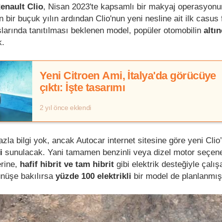
enault Clio
, Nisan 2023'te kapsamlı bir makyaj operasyon
 bir buçuk yılın ardından Clio'nun yeni nesline ait ilk casus 
aşlarında tanıtılması beklenen model, popüler otomobilin
altın
k.
Yeni Citroen Ami, İtalya'da görücüye
çıktı: İşte tasarımı
2 yıl önce eklendi
azla bilgi yok, ancak Autocar internet sitesine göre yeni Clio
i
sunulacak. Yani tamamen benzinli veya dizel motor seçene
rine,
hafif hibrit ve tam hibrit
gibi elektrik desteğiyle çalı
ünüşe bakılırsa
yüzde 100 elektrikli
bir model de planlanmış 