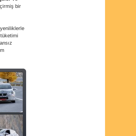
çirmiş bir
eniliklerle
tüketimi
ransız
um