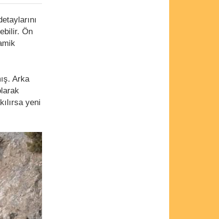
detaylarını
bilir. Ön
namik
ış. Arka
olarak
kılırsa yeni