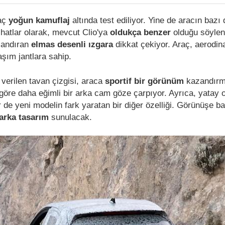
raç
yoğun kamuflaj
altında test ediliyor. Yine de aracın bazı 
atlar olarak, mevcut Clio'ya
oldukça benzer
olduğu söylene
 andıran
elmas desenli ızgara
dikkat çekiyor. Araç, aerodi
aşım jantlara sahip.
 verilen tavan çizgisi, araca
sportif bir görünüm
kazandırm
re daha eğimli bir arka cam göze çarpıyor. Ayrıca, yatay 
de yeni modelin fark yaratan bir diğer özelliği. Görünüşe ba
 arka tasarım
sunulacak.