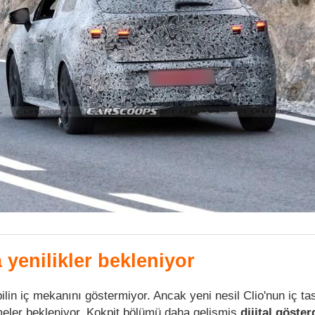
yenilikler bekleniyor
ilin iç mekanını göstermiyor. Ancak yeni nesil Clio'nun iç t
meler bekleniyor. Kokpit bölümü daha gelişmiş
dijital göster