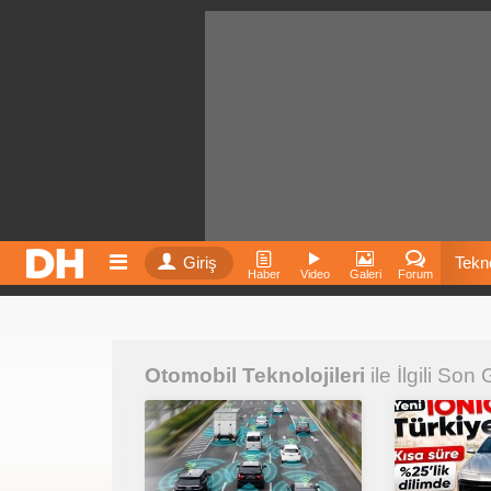
Giriş
Tekno
Haber
Video
Galeri
Forum
Film
Otomobil Teknolojileri
ile İlgili Son
Fiyatla
İnst