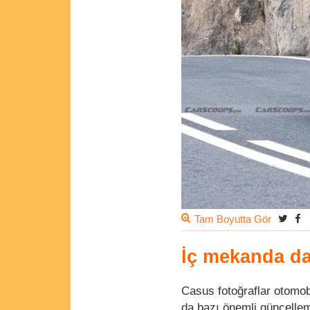
Tam Boyutta Gör
İç mekanda da 
Casus fotoğraflar otomob
da bazı önemli güncelle