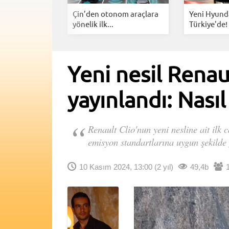
ektrikli
Çin’den otonom araçlara
Yeni Hyunda
inin...
yönelik ilk...
Türkiye'de! 
Yeni nesil Renaul
yayınlandı: Nasıl
Renault Clio'nun yeni nesline ait ilk 
emisyon standartlarına uygun şekilde
10 Kasım 2024, 13:00
(2 yıl)
49,4b