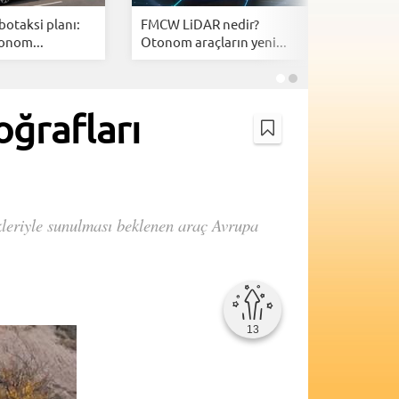
botaksi planı:
FMCW LiDAR nedir?
En uzun 
onom...
Otonom araçların yeni...
otomobill
oğrafları
nekleriyle sunulması beklenen araç Avrupa
13