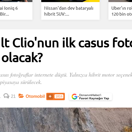
i Ioniq 6
Nissan'dan dev bataryalı
Uber’ın ro
Bir...
hibrit SUV:...
120 bin ot
t Clio'nun ilk casus fot
 olacak?
casus fotoğraflar internete düştü. Yalnızca hibrit motor seçe
 piyasaya sürülecek.
DonanımHaber’i
1
21
Otomobil
1816
+
Favori Kaynağın Yap