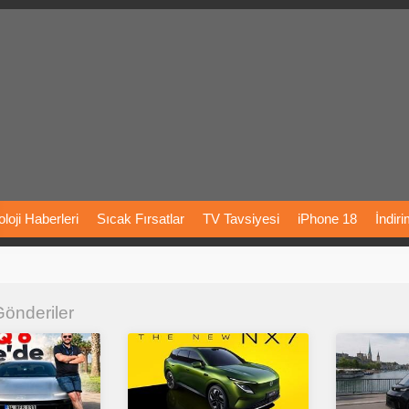
loji
Haberleri
Sıcak
Fırsatlar
TV
Tavsiyesi
iPhone
18
İndir
Önerileri
Türkiye
Araba
Fiyatları
Yapay
Zeka
Şarj
İstasyon
 Gönderiler
rı
Vizyondaki
Filmler
Bitcoin
Dizi
Önerileri
Telefon
Önerileri
agram
Dondurma
İnstagram
Çöktü
Mü