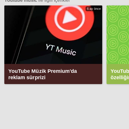
Youtube music
ile İlgili İçerikler
6 ay önce
YouTube Müzik Premium'da
YouTube
reklam sürprizi
özelliğ
bağladı