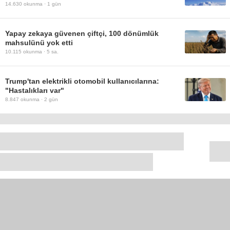
14.630
okunma ·
1 gün
Yapay zekaya güvenen çiftçi, 100 dönümlük
mahsulünü yok etti
10.115
okunma ·
5 sa.
Trump'tan elektrikli otomobil kullanıcılarına:
"Hastalıkları var"
8.847
okunma ·
2 gün