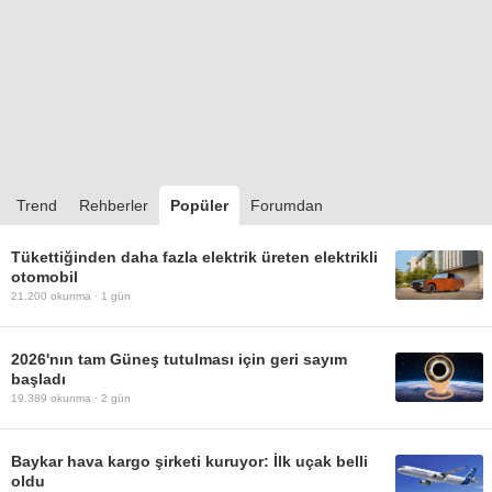
Trend
Rehberler
Popüler
Forumdan
Tükettiğinden daha fazla elektrik üreten elektrikli
otomobil
21.200
okunma ·
1 gün
2026'nın tam Güneş tutulması için geri sayım
başladı
19.389
okunma ·
2 gün
Baykar hava kargo şirketi kuruyor: İlk uçak belli
oldu