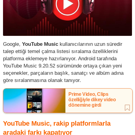
Google,
YouTube Music
kullanıcılarının uzun süredir
talep ettiği temel çalma listesi sıralama özelliklerini
platforma eklemeye hazırlanıyor. Android tarafında
YouTube Music 9.20.52 sürümünde ortaya çıkan yeni
seçenekler, parçaların başlık, sanatçı ve albüm adına
göre sıralanmasına olanak tanıyor.
Prime Video, Clips
özelliğiyle dikey video
dönemine girdi
YouTube Music, rakip platformlarla
aradaki farkı kapatıyor