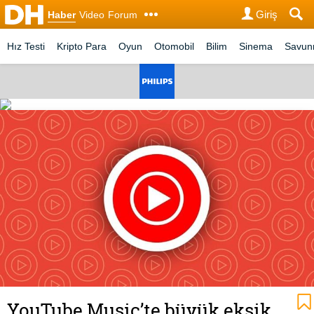
Giriş
Haber
Video
Forum
Hız Testi
Kripto Para
Oyun
Otomobil
Bilim
Sinema
Savu
YouTube Music’te büyük eksik