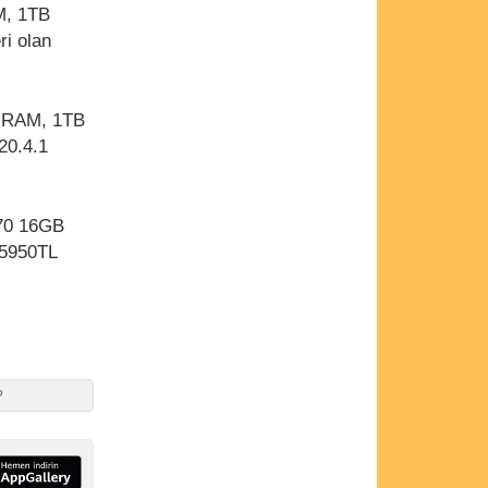
M, 1TB
ri olan
GB RAM, 1TB
20.4.1
770 16GB
45950TL
?