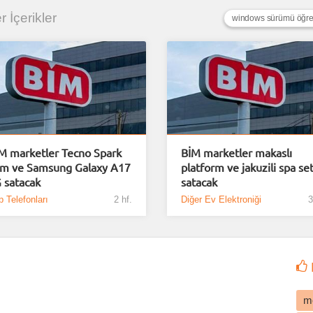
r İçerikler
windows sürümü öğr
M marketler Tecno Spark
BİM marketler makaslı
im ve Samsung Galaxy A17
platform ve jakuzili spa set
 satacak
satacak
 Telefonları
2 hf.
Diğer Ev Elektroniği
3
m