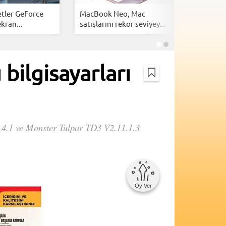
tler GeForce
MacBook Neo, Mac
Apple'da
kran...
satışlarını rekor seviyey...
iPhone ve
ilgisayarları
.4.1 ve Monster Tulpar TD3 V2.11.1.3
Oy Ver