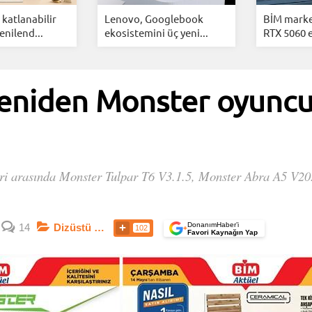
katlanabilir
Lenovo, Googlebook
BİM marke
enilend...
ekosistemini üç yeni...
RTX 5060 e
eniden Monster oyuncu b
eri arasında Monster Tulpar T6 V3.1.5, Monster Abra A5 V20
DonanımHaber’i
14
Dizüstü Bilgisayarlar
102
+
Favori Kaynağın Yap