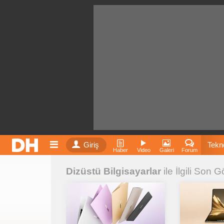
Giriş
Tekno
Haber
Video
Galeri
Forum
Dizüstü Bilgisayarlar
ile İlgili Son G
Film
Fiyatla
İnst