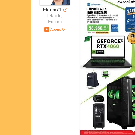
Ekrem71
?
Teknoloji
Editörü