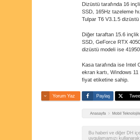
Dizüstü tarafında 16 inç
SSD, 165Hz tazeleme hızı
Tulpar T6 V3.1.5 dizüstü
Diğer taraftan 15.6 inçl
SSD, GeForce RTX 4050 e
dizüstü modeli ise 41950
Kasa tarafında ise Inte
ekran kartı, Windows 11 
fiyat etiketine sahip.
Yorum Yaz
Paylaş
Twee
Anasayfa
Mobil Teknolojil
Bu haberi ve diğer DH içer
uygulamamızı kullanarak 