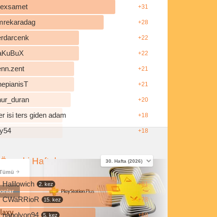
ilexsamet
+31
mrekaradag
+28
erdarcenk
+22
aKuBuX
+22
enn.zent
+21
hepianisT
+21
nur_duran
+20
r isi ters giden adam
+18
y54
+18
Önceki Haftalar
Tümü
Halilowich
+81
2. kez
onlar
CWaRRioR
+78
15. kez
laxy
napolyon94
+68
5. kez