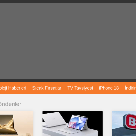
loji
Haberleri
Sıcak
Fırsatlar
TV
Tavsiyesi
iPhone
18
İndir
önderiler
Önerileri
Türkiye
Araba
Fiyatları
Yapay
Zeka
Şarj
İstasyon
rı
Vizyondaki
Filmler
Bitcoin
Dizi
Önerileri
Telefon
Önerileri
agram
Dondurma
İnstagram
Çöktü
Mü