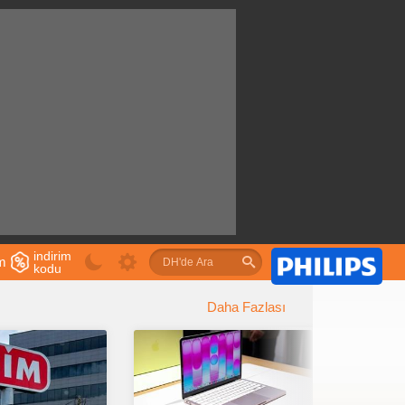
indirim
im
kodu
u
Daha Fazlası