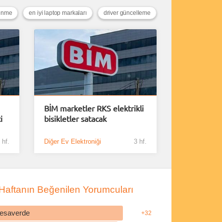
enme
en iyi laptop markaları
driver güncelleme
BİM marketler RKS elektrikli
i
bisikletler satacak
 hf.
Diğer Ev Elektroniği
3 hf.
Haftanın Beğenilen Yorumcuları
esaverde
+32