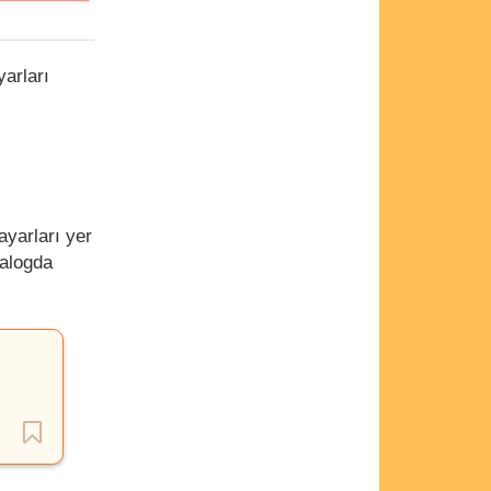
arları
ayarları yer
talogda