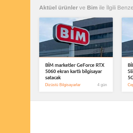
Aktüel ürünler
ve
Bim
ile İlgili Benze
BİM marketler GeForce RTX
Bİ
5060 ekran kartlı bilgisayar
Sl
satacak
5G
Dizüstü Bilgisayarlar
4 gün
Cep