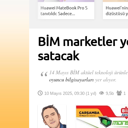
ği ihlal eden
Huawei MateBook Pro S
Huawei’nin 
tanıtıldı: Sadece...
dizüstüsü y
BİM marketler y
satacak
14 Mayıs BİM aktüel teknoloji ürünl
oyuncu bilgisayarları
yer alıyor.
10 Mayıs 2025, 09:30
(1 yıl)
9,5b
1