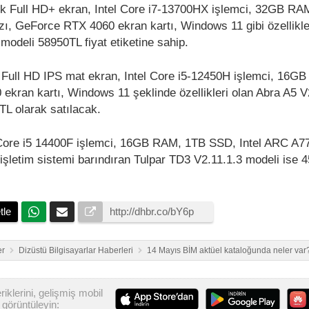
lik Full HD+ ekran, Intel Core i7-13700HX işlemci, 32GB RA
, GeForce RTX 4060 ekran kartı, Windows 11 gibi özellikle
 modeli 58950TL fiyat etiketine sahip.
ik Full HD IPS mat ekran, Intel Core i5-12450H işlemci, 16
kran kartı, Windows 11 şeklinde özellikleri olan Abra A5 V
TL olarak satılacak.
l Core i5 14400F işlemci, 16GB RAM, 1TB SSD, Intel ARC A
işletim sistemi barındıran Tulpar TD3 V2.11.1.3 modeli ise 
tle
er
Dizüstü Bilgisayarlar Haberleri
14 Mayıs BİM aktüel kataloğunda neler var
iklerini, gelişmiş mobil
görüntüleyin: