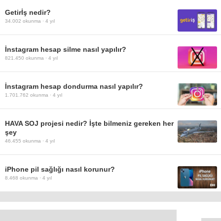
Getirİş nedir?
34.002
okunma ·
4 yıl
İnstagram hesap silme nasıl yapılır?
821.450
okunma ·
4 yıl
İnstagram hesap dondurma nasıl yapılır?
1.701.762
okunma ·
4 yıl
HAVA SOJ projesi nedir? İşte bilmeniz gereken her
şey
46.455
okunma ·
4 yıl
iPhone pil sağlığı nasıl korunur?
8.468
okunma ·
4 yıl