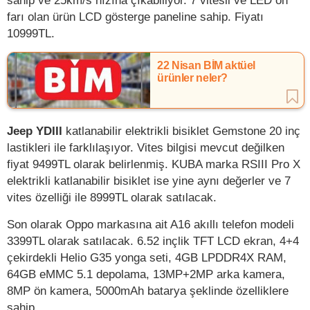
farı olan ürün LCD gösterge paneline sahip. Fiyatı
10999TL.
22 Nisan BİM aktüel
ürünler neler?
Jeep YDIII
katlanabilir elektrikli bisiklet Gemstone 20 inç
lastikleri ile farklılaşıyor. Vites bilgisi mevcut değilken
fiyat 9499TL olarak belirlenmiş. KUBA marka RSIII Pro X
elektrikli katlanabilir bisiklet ise yine aynı değerler ve 7
vites özelliği ile 8999TL olarak satılacak.
Son olarak Oppo markasına ait A16 akıllı telefon modeli
3399TL olarak satılacak. 6.52 inçlik TFT LCD ekran, 4+4
çekirdekli Helio G35 yonga seti, 4GB LPDDR4X RAM,
64GB eMMC 5.1 depolama, 13MP+2MP arka kamera,
8MP ön kamera, 5000mAh batarya şeklinde özelliklere
sahip.