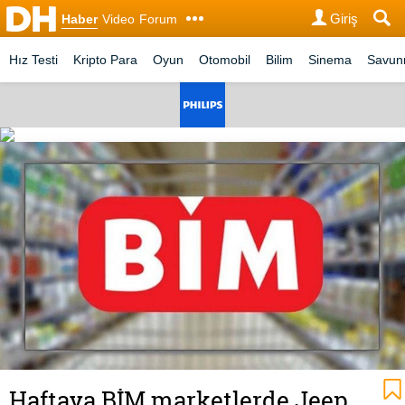
Giriş
Haber
Video
Forum
Hız Testi
Kripto Para
Oyun
Otomobil
Bilim
Sinema
Savu
Haftaya BİM marketlerde Jeep