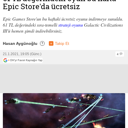
Epic Store'da ücretsiz
Epic Games Store'un bu haftaki ücretsiz oyunu indirmeye sunuldu.
61 TL değerindeki sıra-temelli
strateji oyunu
Galactic Civilizations
III'ü hemen şimdi indirebilirsiniz.
Hasan Aygünoğlu
+
Takip Et
?
21.1.2021, 19:05 (Günc.)
4
+
DH'yi Favori Kaynağın Yap