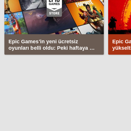
Epic Games'in yeni ücretsiz
Epic Ga
oyunları belli oldu: Peki haftaya ne
yükselt
var?
oyun sı