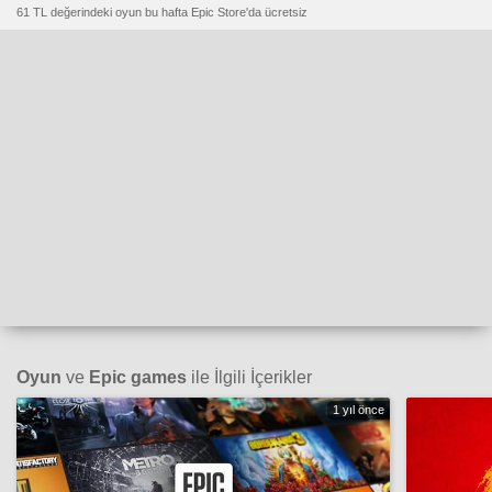
61 TL değerindeki oyun bu hafta Epic Store'da ücretsiz
Oyun
ve
Epic games
ile İlgili İçerikler
1 yıl önce