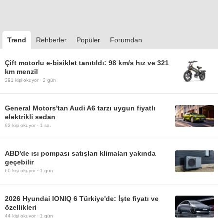
Trend
Rehberler
Popüler
Forumdan
Çift motorlu e-bisiklet tanıtıldı: 98 km/s hız ve 321
km menzil
291
kişi okuyor ·
2 gün
General Motors'tan Audi A6 tarzı uygun fiyatlı
elektrikli sedan
93
kişi okuyor ·
1 sa.
ABD'de ısı pompası satışları klimaları yakında
geçebilir
60
kişi okuyor ·
1 gün
2026 Hyundai IONIQ 6 Türkiye'de: İşte fiyatı ve
özellikleri
44
kişi okuyor ·
1 gün