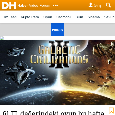
Giriş
Haber
Video
Forum
Hız Testi
Kripto Para
Oyun
Otomobil
Bilim
Sinema
Savu
61 TL değerindeki oyun bu hafta