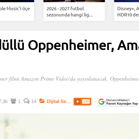
ple Music'i üçe
2026 - 2027 futbol
Disney+, 
sezonunda hangi lig...
HDR10 dest
ödüllü Oppenheimer, Am
er filmi Amazon Prime Video'da yayınlanacak. Oppenheimer,
DonanımHaber’i
7,3b
1
14
Dijital Servisler
128
+
Favori Kaynağın Yap