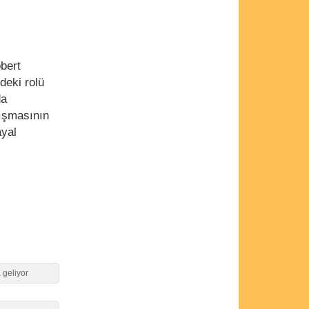
obert
deki rolü
da
lışmasının
ayal
 geliyor