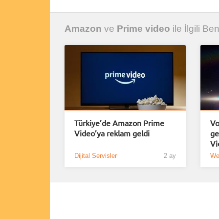
Amazon
ve
Prime video
ile İlgili Be
Türkiye’de Amazon Prime
Vo
Video’ya reklam geldi
ge
Vi
Dijital Servisler
2 ay
Web