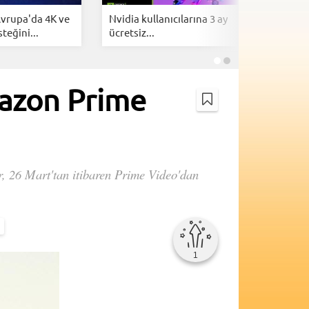
Avrupa'da 4K ve
Nvidia kullanıcılarına 3 ay
PS Plus 
eğini...
ücretsiz...
Ağustos a
azon Prime
 26 Mart'tan itibaren Prime Video'dan
1