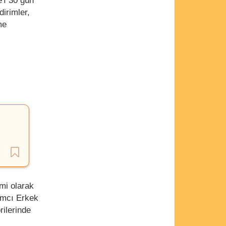
'ı 30 gün
irimler,
me
mi olarak
dımcı Erkek
rilerinde