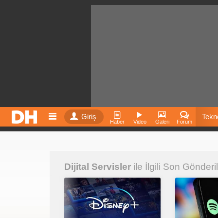
Giriş
Tekno
Haber
Video
Galeri
Forum
Film
Dijital Servisler
ile İlgili Son Gönderi
Fiyatla
İnst