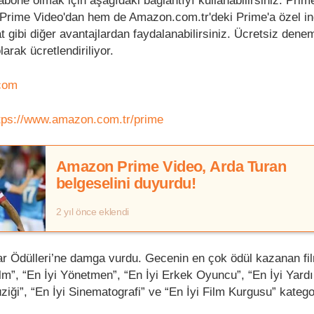
one olmak için aşağıdaki bağlantıyı kullanabilirsiniz. Prime
Prime Video'dan hem de Amazon.com.tr'deki Prime'a özel ind
t gibi diğer avantajlardan faydalanabilirsiniz. Ücretsiz dene
larak ücretlendiriliyor.
.com
tps://www.amazon.com.tr/prime
Amazon Prime Video, Arda Turan
belgeselini duyurdu!
2 yıl önce eklendi
 Ödülleri’ne damga vurdu. Gecenin en çok ödül kazanan fil
Film”, “En İyi Yönetmen”, “En İyi Erkek Oyuncu”, “En İyi Yar
iği”, “En İyi Sinematografi” ve “En İyi Film Kurgusu” katego