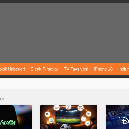
loji
Haberleri
Sıcak
Fırsatlar
TV
Tavsiyesi
iPhone
18
İndir
Önerileri
Türkiye
Araba
Fiyatları
Yapay
Zeka
Şarj
İstasyon
ler
rı
Vizyondaki
Filmler
Bitcoin
Dizi
Önerileri
Telefon
Önerileri
agram
Dondurma
İnstagram
Çöktü
Mü