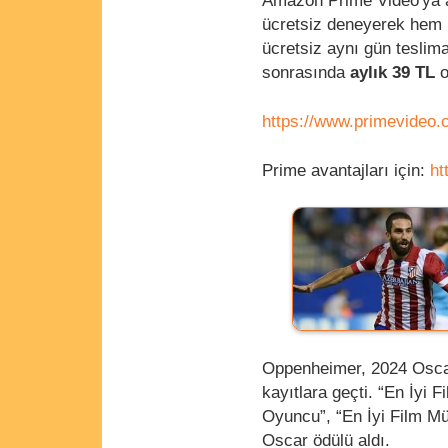
Amazon Prime Video'ya ab
ücretsiz deneyerek hem 
ücretsiz aynı gün teslima
sonrasında
aylık 39 TL
o
https://www.primevideo
Prime avantajları için:
ht
Oppenheimer, 2024 Oscar
kayıtlara geçti. “En İyi 
Oyuncu”, “En İyi Film Müz
Oscar ödülü aldı.