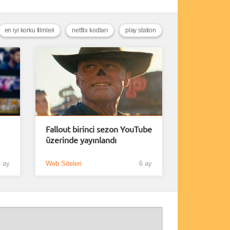
en iyi korku filmleri
netflix kodları
play station
Fallout birinci sezon YouTube
üzerinde yayınlandı
 ay
Web Siteleri
6 ay