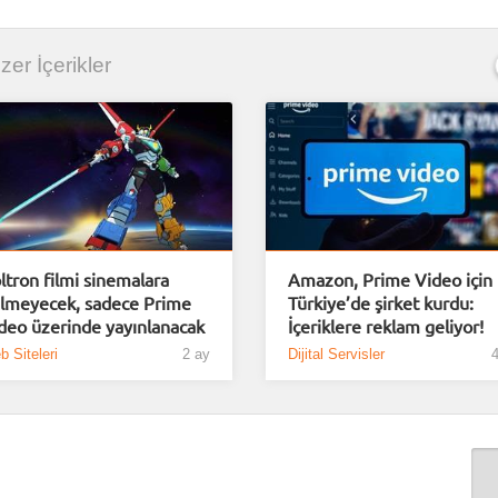
nzer İçerikler
ltron filmi sinemalara
Amazon, Prime Video için
lmeyecek, sadece Prime
Türkiye’de şirket kurdu:
deo üzerinde yayınlanacak
İçeriklere reklam geliyor!
 Siteleri
2 ay
Dijital Servisler
4