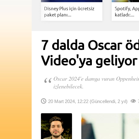
rime Video
Disney Plus için ücretsiz
Spotify, Ap
a...
paket planı...
katladı:...
7 dalda Oscar 
Video'ya geliyor
Oscar 2024'e damga vuran Oppenheim
izlenebilecek.
20 Mart 2024, 12:22
(Güncellendi, 2 yıl)