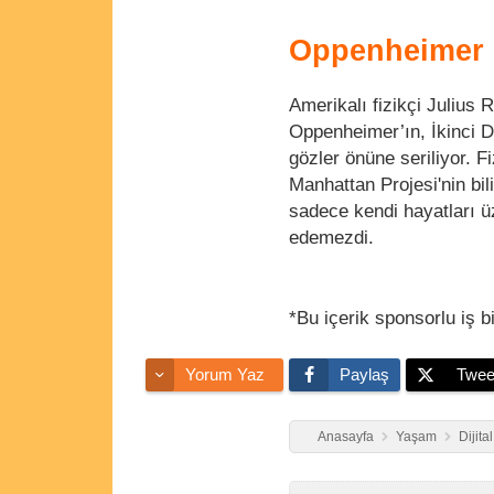
Oppenheimer
Amerikalı fizikçi Julius
Oppenheimer’ın, İkinci D
gözler önüne seriliyor. 
Manhattan Projesi'nin bil
sadece kendi hayatları ü
edemezdi.
*Bu içerik sponsorlu iş bi
Yorum Yaz
Paylaş
Twee
Anasayfa
Yaşam
Dijita