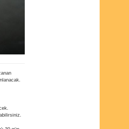
azanan
ınlanacak.
cek.
ilirsiniz.