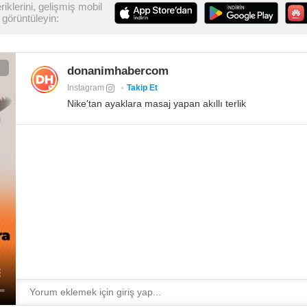
iklerini, gelişmiş mobil
görüntüleyin:
donanimhabercom
Instagram
Takip Et
Nike'tan ayaklara masaj yapan akıllı terlik