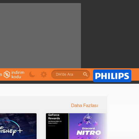
indirim
im
kodu
u
Daha Fazlası