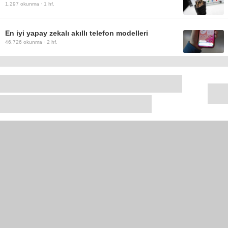
1.297
okunma ·
1 hf.
En iyi yapay zekalı akıllı telefon modelleri
46.726
okunma ·
2 hf.