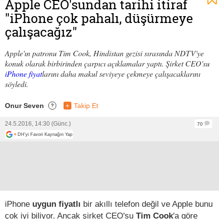
Apple CEO'sundan tarihi itiraf
"iPhone çok pahalı, düşürmeye
çalışacağız"
Apple'ın patronu Tim Cook, Hindistan gezisi sırasında NDTV'ye
konuk olarak birbirinden çarpıcı açıklamalar yaptı. Şirket CEO'su
iPhone fiyat
larını daha makul seviyeye çekmeye çalışacaklarını
söyledi.
Onur Seven
+
Takip Et
?
24.5.2016, 14:30 (Günc.)
70
+
DH'yi Favori Kaynağın Yap
iPhone
uygun fiyatlı
bir akıllı telefon değil ve Apple bunu
çok iyi biliyor. Ancak şirket CEO'su
Tim Cook
'a göre