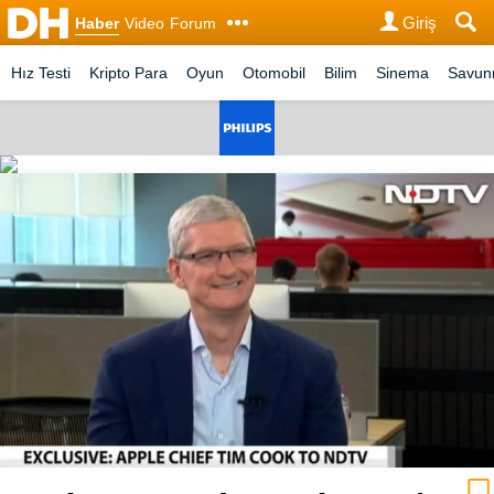
Giriş
Haber
Video
Forum
Hız Testi
Kripto Para
Oyun
Otomobil
Bilim
Sinema
Savu