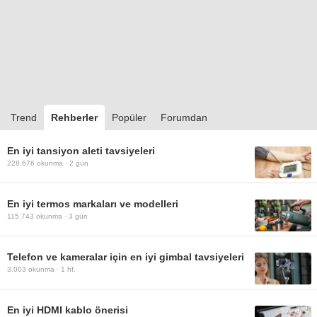
Trend
Rehberler
Popüler
Forumdan
En iyi tansiyon aleti tavsiyeleri
228.676
okunma ·
2 gün
En iyi termos markaları ve modelleri
115.743
okunma ·
3 gün
Telefon ve kameralar için en iyi gimbal tavsiyeleri
3.003
okunma ·
1 hf.
En iyi HDMI kablo önerisi