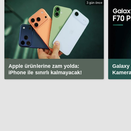
3 gün önce
Apple ürünlerine zam yolda:
Galaxy 
iPhone ile sınırlı kalmayacak!
Kamera 
en iyisi