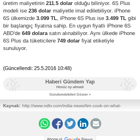
üretim maliyetinin
211.5 dolar
olduğu biliniyor. 6S Plus
modeli ise
236 dolar
maliyetle imal edilebiliyor. iPhone
6S ülkemizde
3.099 TL
, iPhone 6S Plus ise
3.499 TL
gibi
bir başlangıç fiyatına sahip. En uygun fiyatlı iPhone 6S
ABD'de
649 dolara
satın alınabiliyor. Aynı ülkede iPhone
6S Plus da tüketicilere
749 dolar
fiyat etiketiyle
sunuluyor.
(Güncellendi:
25.5.2016 10:48
)
Haberi Gündem Yap
Henüz oy almadı
Gündemdekileri Göster >
Kaynak:
http://www.ndtv.com/india-news/tim-cook-on-what-
exactly-apple-will-make-in-india-full-transcript-1408319
Abone ol