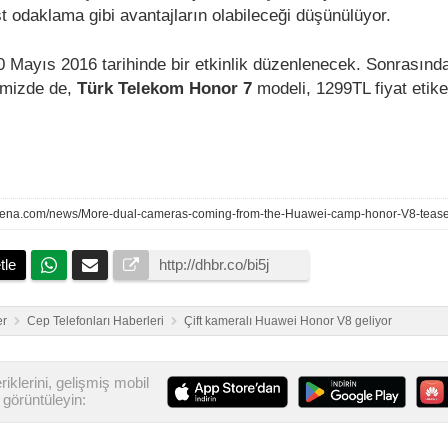
t odaklama gibi avantajların olabileceği düşünülüyor.
0 Mayıs 2016 tarihinde bir etkinlik düzenlenecek. Sonrasınd
emizde de,
Türk Telekom Honor 7
modeli, 1299TL fiyat etiket
rena.com/news/More-dual-cameras-coming-from-the-Huawei-camp-honor-V8-teas
tle
er
Cep Telefonları Haberleri
Çift kameralı Huawei Honor V8 geliyor
iklerini, gelişmiş mobil
görüntüleyin: