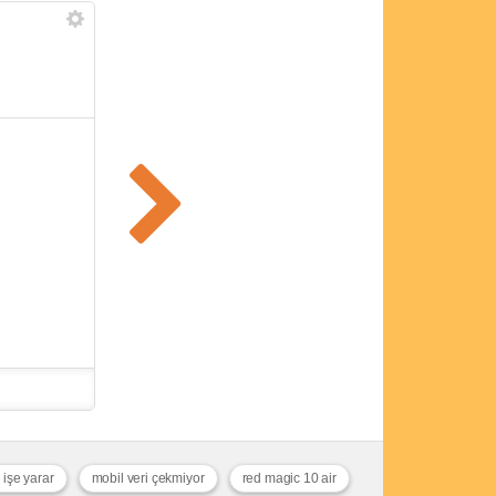
 işe yarar
mobil veri çekmiyor
red magic 10 air