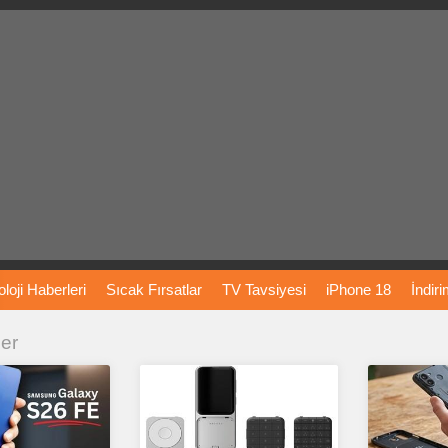
loji
Haberleri
Sıcak
Fırsatlar
TV
Tavsiyesi
iPhone
18
İndir
ler
Önerileri
Türkiye
Araba
Fiyatları
Yapay
Zeka
Şarj
İstasyon
rı
Vizyondaki
Filmler
Bitcoin
Dizi
Önerileri
Telefon
Önerileri
agram
Dondurma
İnstagram
Çöktü
Mü