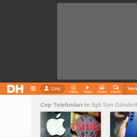
Giriş
Tekno
Haber
Video
Galeri
Forum
Cep Telefonları
ile İlgili Son Gönderi
Film
Fiyatla
İnst