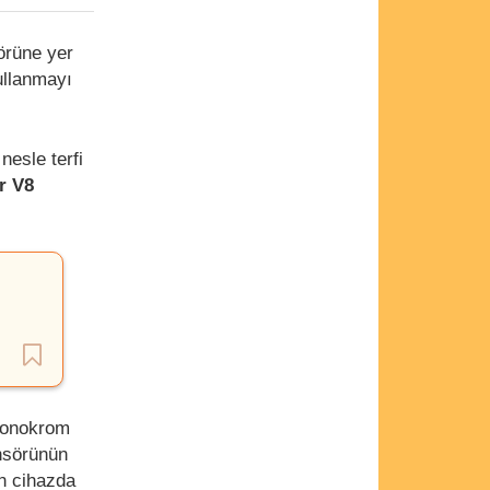
örüne yer
ullanmayı
nesle terfi
r V8
 monokrom
sörünün
an cihazda