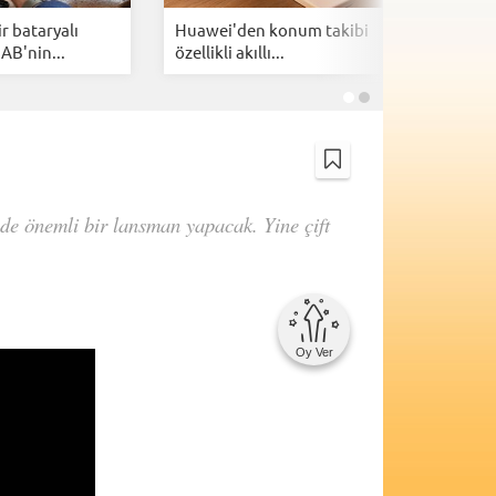
ir bataryalı
Huawei'den konum takibi
Xiaomi'de
 AB'nin...
özellikli akıllı...
5G telefo
de önemli bir lansman yapacak. Yine çift
Oy Ver