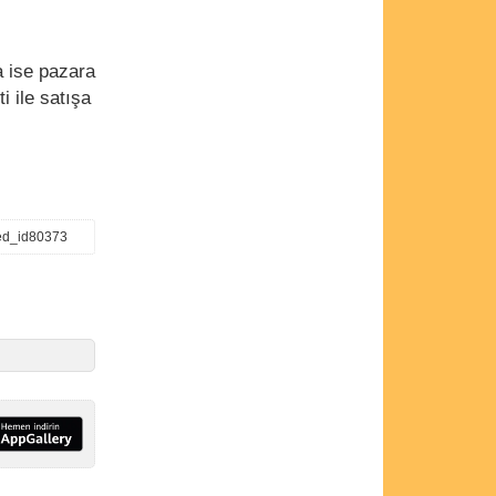
a ise pazara
i ile satışa
ed_id80373