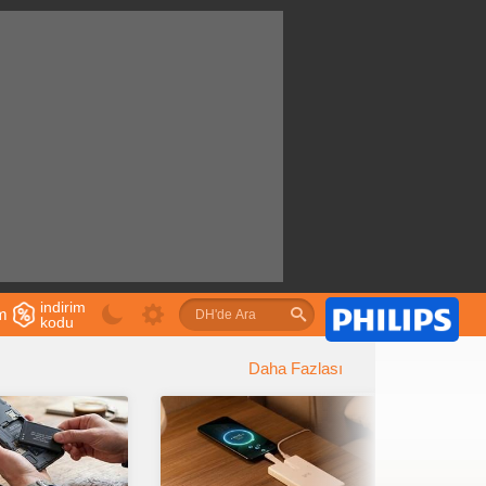
indirim
im
kodu
u
Daha Fazlası