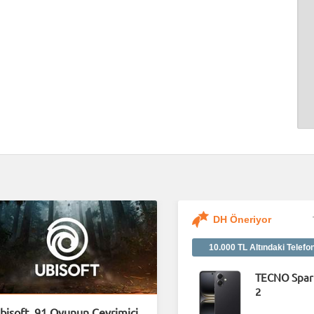
DH Öneriyor
10.000 TL Altındaki Telefo
TECNO Spar
2
bisoft, 91 Oyunun Çevrimiçi