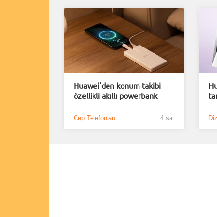
Huawei'den konum takibi
Hu
özellikli akıllı powerbank
ta
Cep Telefonları
4 sa.
Diz