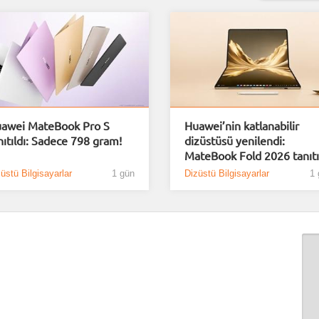
awei MateBook Pro S
Huawei’nin katlanabilir
nıtıldı: Sadece 798 gram!
dizüstüsü yenilendi:
MateBook Fold 2026 tanıtı
üstü Bilgisayarlar
1 gün
Dizüstü Bilgisayarlar
1 