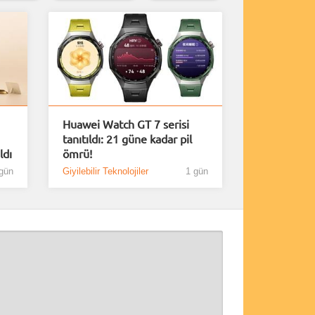
Huawei Watch GT 7 serisi
tanıtıldı: 21 güne kadar pil
ldı
ömrü!
gün
Giyilebilir Teknolojiler
1 gün