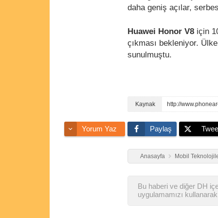
daha geniş açılar, serbes
Huawei Honor V8
için 1
çıkması bekleniyor. Ülk
sunulmuştu.
http://www.phonea
Yorum Yaz
Paylaş
Twee
Anasayfa
Mobil Teknolojil
Bu haberi ve diğer DH içer
uygulamamızı kullanarak 