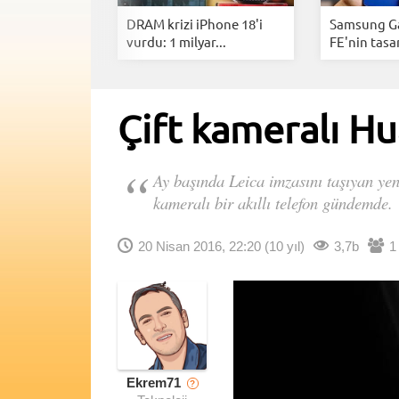
te ultra ince
DRAM krizi iPhone 18'i
Samsung Ga
vurdu: 1 milyar...
FE'nin tasar
Çift kameralı H
Ay başında Leica imzasını taşıyan ye
kameralı bir akıllı telefon gündemde.
20 Nisan 2016, 22:20
(10 yıl)
3,7b
1
Ekrem71
?