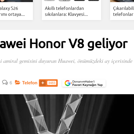
laxy S26
Akıllı telefonlardan
Çıkarılabil
ımı ortaya...
sıkılanlara: Klavyesi...
telefonlar
uawei Honor V8 geliyor
ni amiral gemisini duyuran Huawei, önümüzdeki ay içerisinde 
DonanımHaber’i
6
Telefon
3483
+
Favori Kaynağın Yap