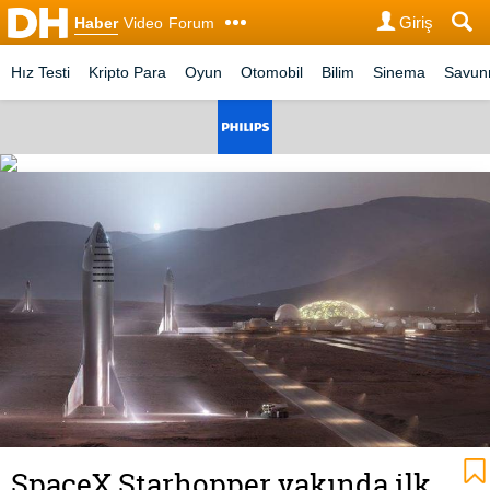
Giriş
Haber
Video
Forum
Hız Testi
Kripto Para
Oyun
Otomobil
Bilim
Sinema
Savu
SpaceX Starhopper yakında ilk