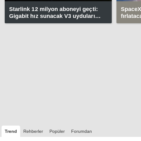
Starlink 12 milyon aboneyi geçti:
SpaceX,
Gigabit hız sunacak V3 uyduları
fırlata
geliyor
yakala
Trend
Rehberler
Popüler
Forumdan