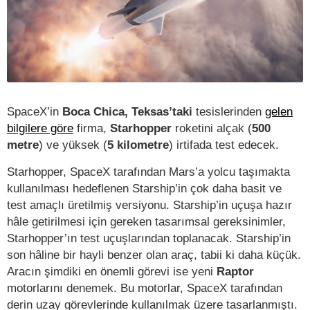
SpaceX’in
Boca Chica, Teksas’taki
tesislerinden
gelen
bilgilere göre
firma,
Starhopper
roketini alçak (
500
metre
) ve yüksek (
5 kilometre
) irtifada test edecek.
Starhopper, SpaceX tarafından Mars’a yolcu taşımakta
kullanılması hedeflenen Starship’in çok daha basit ve
test amaçlı üretilmiş versiyonu. Starship’in uçuşa hazır
hâle getirilmesi için gereken tasarımsal gereksinimler,
Starhopper’ın test uçuşlarından toplanacak. Starship’in
son hâline bir hayli benzer olan araç, tabii ki daha küçük.
Aracın şimdiki en önemli görevi ise yeni
Raptor
motorlarını denemek. Bu motorlar, SpaceX tarafından
derin uzay görevlerinde kullanılmak üzere tasarlanmıştı.