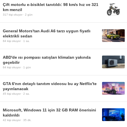
Çift motorlu e-bisiklet tanıtıldı: 98 km/s hız ve 321
km menzil
317
kişi okuyor ·
2 gün
General Motors'tan Audi A6 tarzı uygun fiyatlı
elektrikli sedan
84
kişi okuyor ·
1 sa.
ABD'de ısı pompası satışları klimaları yakında
geçebilir
64
kişi okuyor ·
1 gün
GTA 6'nın detaylı tanıtım videosu bu ay Netflix'te
yayınlanacak
45
kişi okuyor ·
2 sa.
Microsoft, Windows 11 için 32 GB RAM önerisini
kaldırıldı
42
kişi okuyor ·
35 dk.