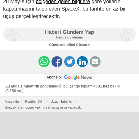
28 Mayıs için
bölgeden gelen bilgilere
göre yolların
kapatılmasını talep eden SpaceX, bu tarihte en az bir
uçuş gerçekleştirecektir.
Haberi Gündem Yap
Henüz oy almadı
Gündemdekileri Göster >
Abone ol
Şu anda
1 misafirin
görüntülediği bu içeriğe toplam
4601 kez
bakıldı.
(0,156 sn.)
Anasayfa
Popüler Bilim
Uzay Haberleri
SpaceX Starhopper yakında ilk uçuşlarını yapacak