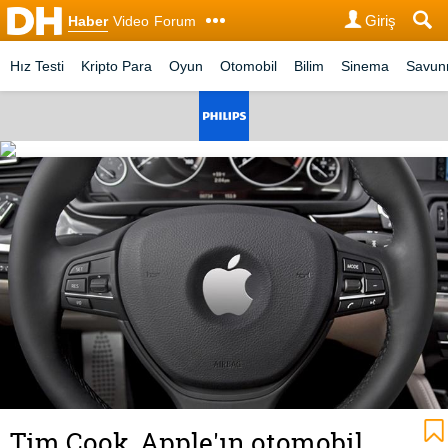
Giriş
Haber
Video
Forum
Hız Testi
Kripto Para
Oyun
Otomobil
Bilim
Sinema
Savu
Tim Cook, Apple'ın otomobil