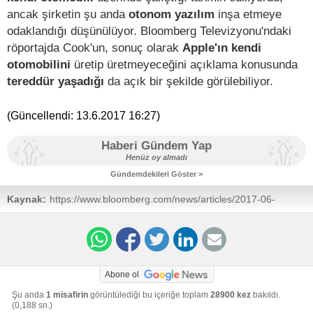
ancak şirketin şu anda
otonom yazılım
inşa etmeye
odaklandığı düşünülüyor. Bloomberg Televizyonu'ndaki
röportajda Cook'un, sonuç olarak
Apple'ın kendi
otomobilini
üretip üretmeyeceğini açıklama konusunda
tereddür yaşadığı
da açık bir şekilde görülebiliyor.
(Güncellendi:
13.6.2017 16:27
)
Haberi Gündem Yap
Henüz oy almadı
Gündemdekileri Göster >
Kaynak:
https://www.bloomberg.com/news/articles/2017-06-
13/cook-says-apple-is-focusing-on-making-an-
autonomous-car-system
Abone ol
Şu anda
1 misafirin
görüntülediği bu içeriğe toplam
28900 kez
bakıldı.
(0,188 sn.)