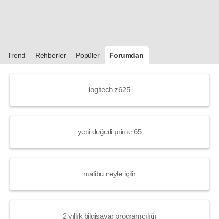
Trend
Rehberler
Popüler
Forumdan
logitech z625
yeni değerli prime 65
malibu neyle içilir
2 yıllık bilgisayar programcılığı