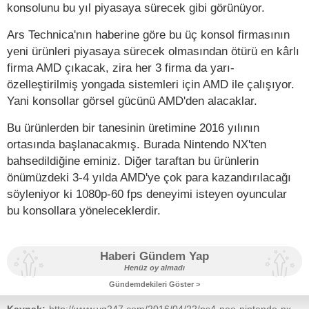
konsolunu bu yıl piyasaya sürecek gibi görünüyor.
Ars Technica'nın haberine göre bu üç konsol firmasının
yeni ürünleri piyasaya sürecek olmasından ötürü en kârlı
firma AMD çıkacak, zira her 3 firma da yarı-
özelleştirilmiş yongada sistemleri için AMD ile çalışıyor.
Yani konsollar görsel gücünü AMD'den alacaklar.
Bu ürünlerden bir tanesinin üretimine 2016 yılının
ortasında başlanacakmış. Burada Nintendo NX'ten
bahsedildiğine eminiz. Diğer taraftan bu ürünlerin
önümüzdeki 3-4 yılda AMD'ye çok para kazandırılacağı
söyleniyor ki 1080p-60 fps deneyimi isteyen oyuncular
bu konsollara yöneleceklerdir.
Haberi Gündem Yap
Henüz oy almadı
Gündemdekileri Göster >
Kaynak:
http://www.vg247.com/2016/04/22/ps4-neo-nintendo-nx-