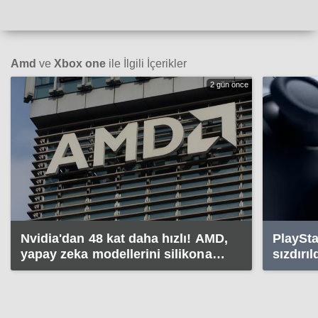
Amd
ve
Xbox one
ile İlgili İçerikler
2 gün önce
Nvidia'dan 48 kat daha hızlı! AMD,
PlaySta
yapay zeka modellerini silikona
sızdırıl
taşıyor