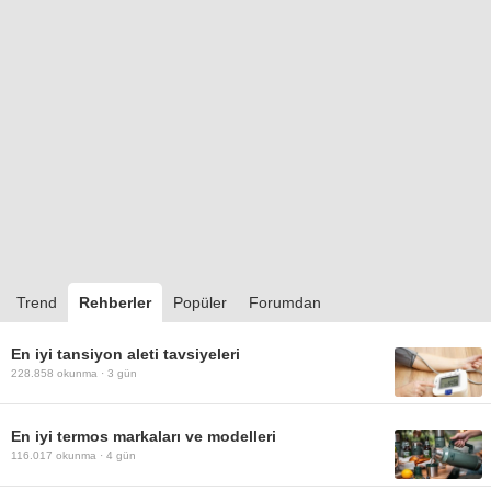
Trend
Rehberler
Popüler
Forumdan
En iyi tansiyon aleti tavsiyeleri
228.858
okunma ·
3 gün
En iyi termos markaları ve modelleri
116.017
okunma ·
4 gün