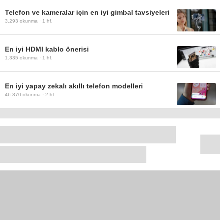
Telefon ve kameralar için en iyi gimbal tavsiyeleri
3.293
okunma ·
1 hf.
En iyi HDMI kablo önerisi
1.335
okunma ·
1 hf.
En iyi yapay zekalı akıllı telefon modelleri
46.870
okunma ·
2 hf.