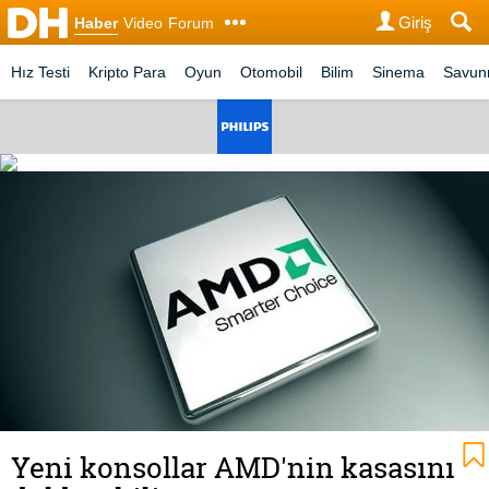
Giriş
Haber
Video
Forum
Hız Testi
Kripto Para
Oyun
Otomobil
Bilim
Sinema
Savu
Yeni konsollar AMD'nin kasasını