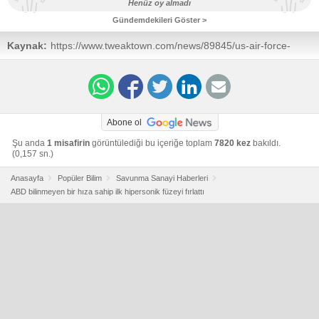
Henüz oy almadı
Gündemdekileri Göster >
Kaynak:
https://www.tweaktown.com/news/89845/us-air-force-
launches-first-hypersonic-missile-that-has-an-unknown-
speed/index.html
Abone ol
Şu anda
1 misafirin
görüntülediği bu içeriğe toplam
7820 kez
bakıldı.
(0,157 sn.)
Anasayfa
Popüler Bilim
Savunma Sanayi Haberleri
ABD bilinmeyen bir hıza sahip ilk hipersonik füzeyi fırlattı