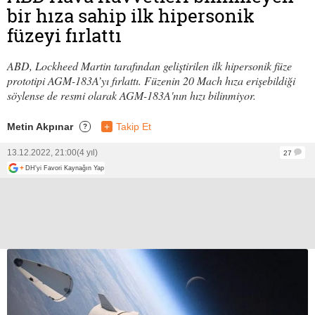
bir hıza sahip ilk hipersonik
füzeyi fırlattı
ABD, Lockheed Martin tarafından geliştirilen ilk hipersonik füze
prototipi AGM-183A’yı fırlattı. Füzenin 20 Mach hıza erişebildiği
söylense de resmi olarak AGM-183A'nın hızı bilinmiyor.
Metin Akpınar
+
Takip Et
?
13.12.2022, 21:00
(4 yıl)
27
+
DH'yi Favori Kaynağın Yap