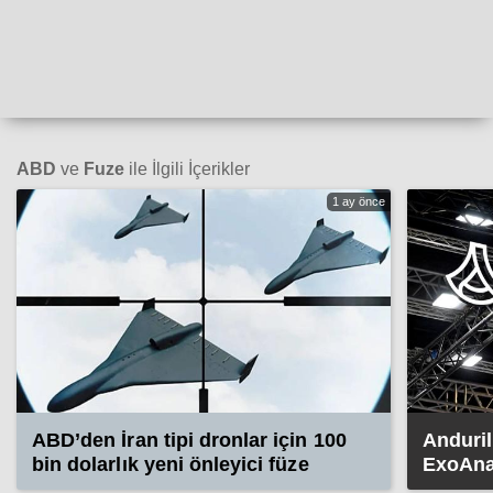
ABD
ve
Fuze
ile İlgili İçerikler
1 ay önce
ABD’den İran tipi dronlar için 100
Anduril
bin dolarlık yeni önleyici füze
ExoAnal