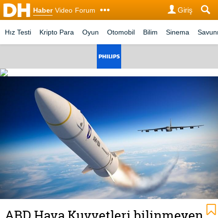
Giriş
Haber
Video
Forum
Hız Testi
Kripto Para
Oyun
Otomobil
Bilim
Sinema
Savu
ABD Hava Kuvvetleri bilinmeyen