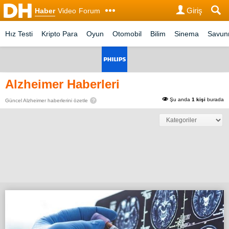
Giriş
Haber
Video
Forum
Hız Testi
Kripto Para
Oyun
Otomobil
Bilim
Sinema
Savu
Alzheimer Haberleri
Şu anda
1 kişi
burada
Güncel Alzheimer haberlerini özetle
?