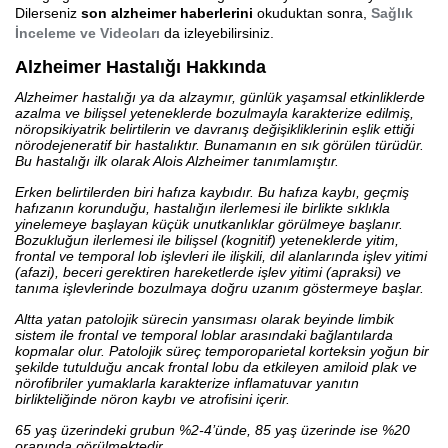
Dilerseniz
son alzheimer haberlerini
okuduktan sonra,
Sağlık
İnceleme ve Videoları
da izleyebilirsiniz.
Alzheimer Hastalığı Hakkında
Alzheimer hastalığı ya da alzaymır, günlük yaşamsal etkinliklerde
azalma ve bilişsel yeteneklerde bozulmayla karakterize edilmiş,
nöropsikiyatrik belirtilerin ve davranış değişikliklerinin eşlik ettiği
nörodejeneratif bir hastalıktır. Bunamanın en sık görülen türüdür.
Bu hastalığı ilk olarak Alois Alzheimer tanımlamıştır.
Erken belirtilerden biri hafıza kaybıdır. Bu hafıza kaybı, geçmiş
hafızanın korunduğu, hastalığın ilerlemesi ile birlikte sıklıkla
yinelemeye başlayan küçük unutkanlıklar görülmeye başlanır.
Bozukluğun ilerlemesi ile bilişsel (kognitif) yeteneklerde yitim,
frontal ve temporal lob işlevleri ile ilişkili, dil alanlarında işlev yitimi
(afazi), beceri gerektiren hareketlerde işlev yitimi (apraksi) ve
tanıma işlevlerinde bozulmaya doğru uzanım göstermeye başlar.
Altta yatan patolojik sürecin yansıması olarak beyinde limbik
sistem ile frontal ve temporal loblar arasındaki bağlantılarda
kopmalar olur. Patolojik süreç temporoparietal korteksin yoğun bir
şekilde tutulduğu ancak frontal lobu da etkileyen amiloid plak ve
nörofibriler yumaklarla karakterize inflamatuvar yanıtın
birlikteliğinde nöron kaybı ve atrofisini içerir.
65 yaş üzerindeki grubun %2-4’ünde, 85 yaş üzerinde ise %20
oranında görülmektedir