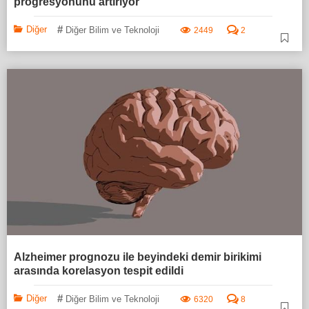
progresyonunu artırıyor
#
Diğer
Diğer Bilim ve Teknoloji
2449
2
Alzheimer prognozu ile beyindeki demir birikimi
arasında korelasyon tespit edildi
#
Diğer
Diğer Bilim ve Teknoloji
6320
8