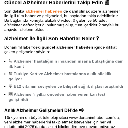
Güncel Alzheimer Haberlerini Takip Edin 📰
Son dakika
alzheimer haberleri
de dahil olmak üzere alzheimer
ile ilgili tüm haber ve gelişmeleri, bu sayfadan takip edebilirsiniz.
Bu bağlamda konuyla alakalı 0 video, 0 galeri ve 50 adet
alzheimer haber
içeriği bulunmuş olup, tüm içerikler 2 sayfalı bu
arşivde listelenmektedir.
alzheimer İle İlgili Son Haberler Neler ❓
DonanımHaber’deki
güncel alzheimer haberleri
içinde dikkat
çeken gelişmeler şöyle 🔽
🚀
Alzheimer hastalığının insandan insana bulaştığına dair
ilk kanıt
💯
Türkiye Kart ve Alzheimer hastalarına akıllı bileklik
geliyor
💬
B12 vitamin seviyeleri ve bilişsel sağlık ilişkisi araştırıldı
🆕
Alzheimer’ı yıllar önceden haber veren kan testi
geliştirildi
Anlık Alzheimer Gelişmeleri DH’de 📢
Türkiye'nin en büyük teknoloji sitesi www.donanimhaber.com'da,
yeni alzheimer haberlerini takip etmek isteyenler için her yıl
olduğu gibi 2026’da da sizleri bilgilendirmeye devam ediyoruz.