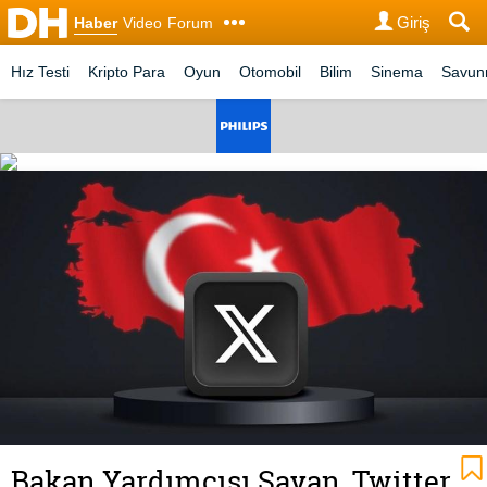
Giriş
Haber
Video
Forum
Hız Testi
Kripto Para
Oyun
Otomobil
Bilim
Sinema
Savu
Bakan Yardımcısı Sayan, Twitter