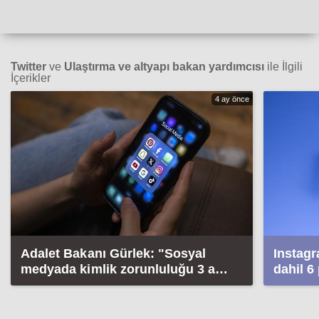
Twitter
ve
Ulaştırma ve altyapı bakan yardımcısı
ile İlgili
İçerikler
4 ay önce
Adalet Bakanı Gürlek: "Sosyal
Instagr
medyada kimlik zorunluluğu 3 ay
dahil 
sonra başlıyor"
başlattı