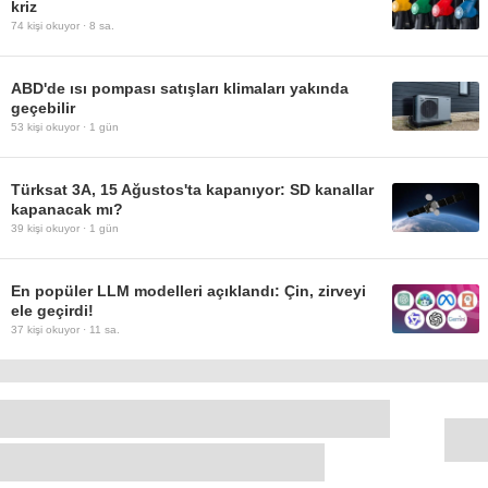
kriz
74
kişi okuyor ·
8 sa.
ABD'de ısı pompası satışları klimaları yakında
geçebilir
53
kişi okuyor ·
1 gün
Türksat 3A, 15 Ağustos'ta kapanıyor: SD kanallar
kapanacak mı?
39
kişi okuyor ·
1 gün
En popüler LLM modelleri açıklandı: Çin, zirveyi
ele geçirdi!
37
kişi okuyor ·
11 sa.