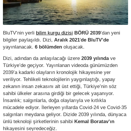
BluTV’nin yerli
bilim kurgu dizisi
BÖRÜ 2039
’dan yeni
bilgiler paylaşıldı. Dizi,
Aralık 2021
'
de BluTV’de
yayınlanacak.
6 bölümden
oluşacak.
Dizi, adından da anlaşılacağı üzere
2039 yılında
ve
Türkiye’de geçiyor. Yayınlanan videoda günümüzden
2039’a kadarki olayların kronolojik hikayesine yer
veriliyor. Tehlikeli teknolojilerin yaygınlaştığı, yapay
zekanın insan zekasını alt üst ettiği, Türkiye’nin söz
sahibi ülkeler arasına girdiği bir gelecek yaşanıyor.
İnsanlık; salgınlarla, doğa olaylarıyla ve kıtlıkla
mücadele ediyor. İlerleyen yıllarda Covid-24 ve Covid-35
salgınları meydana geliyor. Dizide 2039 yılında, dünyaca
ünlü teknoloji şirketlerinin sahibi
Kemal Boratav’ın
hikayesini seyredeceğiz.