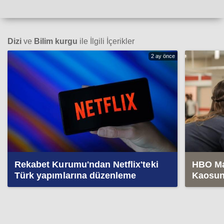
Dizi
ve
Bilim kurgu
ile İlgili İçerikler
2 ay önce
Rekabet Kurumu'ndan Netflix'teki
HBO Max
Türk yapımlarına düzenleme
Kaosun 
yayınla