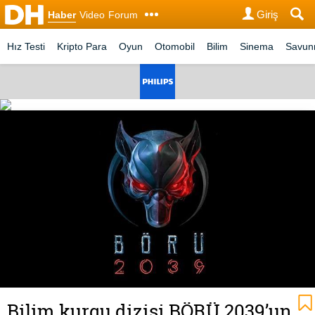
Giriş
Haber
Video
Forum
Hız Testi
Kripto Para
Oyun
Otomobil
Bilim
Sinema
Savu
Bilim kurgu dizisi BÖRÜ 2039’un