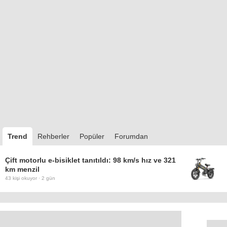
Trend
Rehberler
Popüler
Forumdan
Çift motorlu e-bisiklet tanıtıldı: 98 km/s hız ve 321
km menzil
43
kişi okuyor ·
2 gün