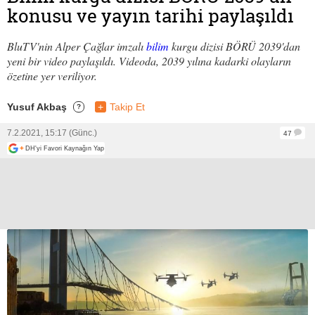
konusu ve yayın tarihi paylaşıldı
BluTV'nin Alper Çağlar imzalı
bilim
kurgu dizisi BÖRÜ 2039'dan
yeni bir video paylaşıldı. Videoda, 2039 yılına kadarki olayların
özetine yer veriliyor.
Yusuf Akbaş
+
Takip Et
?
7.2.2021, 15:17 (Günc.)
47
+
DH'yi Favori Kaynağın Yap