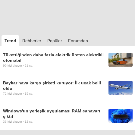
Trend
Rehberler
Popüler
Forumdan
Tükettiğinden daha fazla elektrik üreten elektrikli
otomobil
90
kişi okuyor ·
21 sa.
Baykar hava kargo şirketi kuruyor: İlk uçak belli
oldu
72
kişi okuyor ·
15 sa.
Windows'un yerleşik uygulaması RAM canavarı
çıktı!
36
kişi okuyor ·
12 sa.