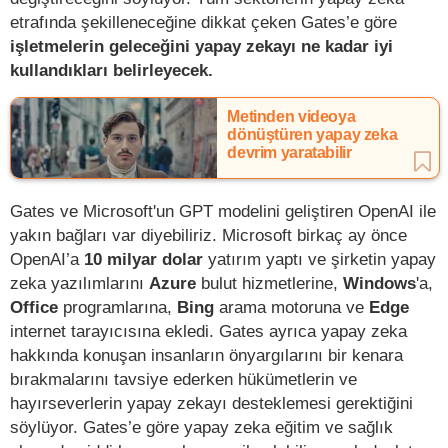
etrafında şekilleneceğine dikkat çeken Gates’e göre
işletmelerin geleceğini yapay zekayı ne kadar iyi
kullandıkları belirleyecek.
Metinden videoya
dönüştüren yapay zeka
devrim yaratabilir
Gates ve Microsoft'un GPT modelini geliştiren OpenAI ile
yakın bağları var diyebiliriz. Microsoft birkaç ay önce
OpenAI’a
10 milyar dolar
yatırım yaptı ve şirketin yapay
zeka yazılımlarını
Azure
bulut hizmetlerine,
Windows
'a,
Office
programlarına,
Bing
arama motoruna ve
Edge
internet tarayıcısına ekledi. Gates ayrıca yapay zeka
hakkında konuşan insanların önyargılarını bir kenara
bırakmalarını tavsiye ederken hükümetlerin ve
hayırseverlerin yapay zekayı desteklemesi gerektiğini
söylüyor. Gates’e göre yapay zeka eğitim ve sağlık