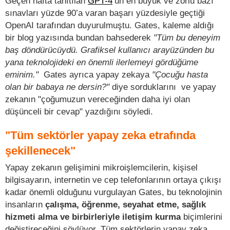
Geçen hafta tanıtılan
GPT-4
’ün en büyük ve zorlu bazı
sınavları yüzde 90’a varan başarı yüzdesiyle geçtiği
OpenAI tarafından duyurulmuştu. Gates, kaleme aldığı
bir blog yazısında bundan bahsederek
"Tüm bu deneyim
baş döndürücüydü. Grafiksel kullanıcı arayüzünden bu
yana teknolojideki en önemli ilerlemeyi gördüğüme
eminim."
Gates ayrıca yapay zekaya
"Çocuğu hasta
olan bir babaya ne dersin?"
diye sorduklarını ve yapay
zekanın "çoğumuzun vereceğinden daha iyi olan
düşünceli bir cevap" yazdığını söyledi.
"Tüm sektörler yapay zeka etrafında
şekillenecek"
Yapay zekanın gelişimini mikroişlemcilerin, kişisel
bilgisayarın, internetin ve cep telefonlarının ortaya çıkışı
kadar önemli olduğunu vurgulayan Gates, bu teknolojinin
insanların
çalışma, öğrenme, seyahat etme, sağlık
hizmeti alma ve birbirleriyle iletişim kurma
biçimlerini
değiştireceğini söylüyor. Tüm sektörlerin yapay zeka