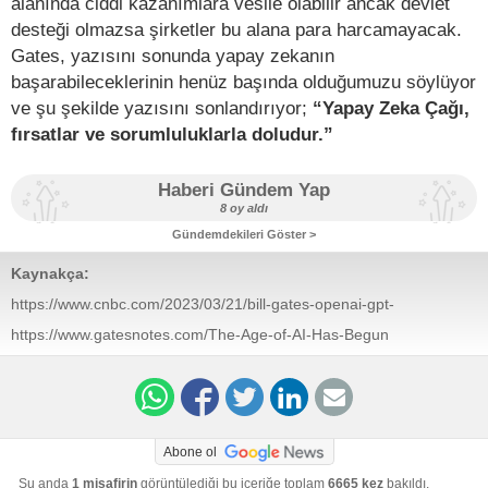
alanında ciddi kazanımlara vesile olabilir ancak devlet
desteği olmazsa şirketler bu alana para harcamayacak.
Gates, yazısını sonunda yapay zekanın
başarabileceklerinin henüz başında olduğumuzu söylüyor
ve şu şekilde yazısını sonlandırıyor;
“Yapay Zeka Çağı,
fırsatlar ve sorumluluklarla doludur.”
Haberi Gündem Yap
8 oy aldı
Gündemdekileri Göster >
Kaynakça:
https://www.cnbc.com/2023/03/21/bill-gates-openai-gpt-
most-important-advance-in-technology-since-1980.html
https://www.gatesnotes.com/The-Age-of-AI-Has-Begun
Abone ol
Şu anda
1 misafirin
görüntülediği bu içeriğe toplam
6665 kez
bakıldı.