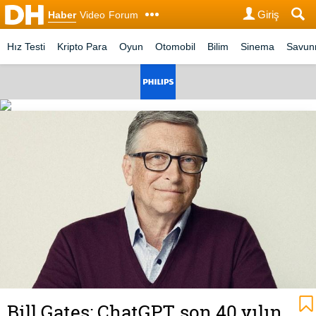
Giriş
Haber
Video
Forum
Hız Testi
Kripto Para
Oyun
Otomobil
Bilim
Sinema
Savu
Bill Gates: ChatGPT, son 40 yılın