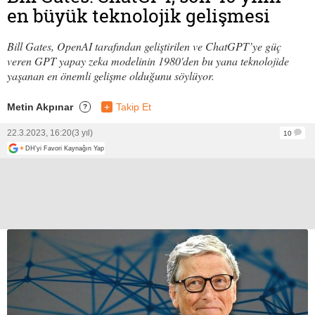
en büyük teknolojik gelişmesi
Bill Gates, OpenAI tarafından geliştirilen ve ChatGPT’ye güç
veren GPT yapay zeka modelinin 1980'den bu yana teknolojide
yaşanan en önemli gelişme olduğunu söylüyor.
Metin Akpınar
+
Takip Et
?
22.3.2023, 16:20
(3 yıl)
10
+
DH'yi Favori Kaynağın Yap