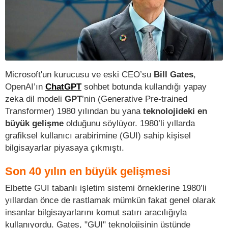
Microsoft'un kurucusu ve eski CEO’su
Bill Gates
,
OpenAI’ın
ChatGPT
sohbet botunda kullandığı yapay
zeka dil modeli
GPT
’nin (Generative Pre-trained
Transformer) 1980 yılından bu yana
teknolojideki en
büyük gelişme
olduğunu söylüyor. 1980’li yıllarda
grafiksel kullanıcı arabirimine (GUI) sahip kişisel
bilgisayarlar piyasaya çıkmıştı.
Son 40 yılın en büyük gelişmesi
Elbette GUI tabanlı işletim sistemi örneklerine 1980’li
yıllardan önce de rastlamak mümkün fakat genel olarak
insanlar bilgisayarlarını komut satırı aracılığıyla
kullanıyordu. Gates, "GUI" teknolojisinin üstünde