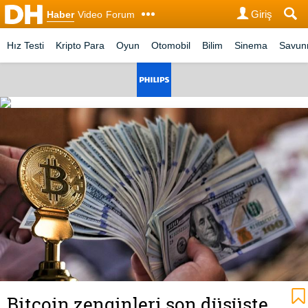
Giriş
Haber
Video
Forum
Hız Testi
Kripto Para
Oyun
Otomobil
Bilim
Sinema
Savu
Bitcoin zenginleri son düşüşte