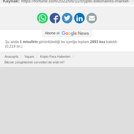
Kaynak:
https://fortune.com/2022/05/11/crypto-billionaires-market-
slump/
Abone ol
Şu anda
1 misafirin
görüntülediği bu içeriğe toplam
2893 kez
bakıldı.
(0,219 sn.)
Anasayfa
Yaşam
Kripto Para Haberleri
Bitcoin zenginlerinin servetleri de eridi mi?