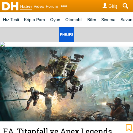
Giriş
Haber
Video
Forum
Hız Testi
Kripto Para
Oyun
Otomobil
Bilim
Sinema
Savu
EA, Titanfall ve Apex Legends