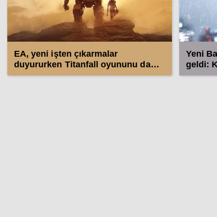
EA, yeni işten çıkarmalar
Yeni Bat
duyururken Titanfall oyununu da
geldi: 
iptal etti