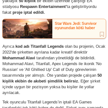
yaklaşık
50 kişilik
bir ekibin üzerinde çalıştığı EA
stüdyosu
Respawn Entertainment'
ta geliştiriliyordu
fakat
proje iptal edildi.
Star Wars Jedi: Survivor
oyunundan kötü haber
Ayrıca
kod adı Titanfall Legends
olan bu projenin, Ocak
2022'de şirketten ayrılana kadar kreatif direktör
Mohammad Alavi
tarafından yönetildiği de bildirildi.
Mohammad Alavi, Titanfall, Apex Legends ile ikonik 'No
Russian' ve 'All Ghillied Up' Call of Duty görevlerinin
tasarımında yer almıştı. Öte yandan projede çalışan
50
kişilik ekibin de akıbeti şimdilik belirsiz.
Eğer şirket
içinde uygun bir pozisyon yoksa bu kişiler ile yollar
ayrılacak.
Tek oyunculu Titanfall Legends’in iptali EA Games
tarafındaki tek kötü haber de değil. Şirket aynı zamanda