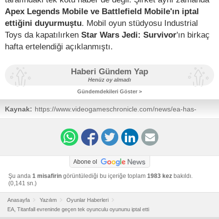
Apex Legends Mobile ve Battlefield Mobile'ın iptal
ettiğini duyurmuştu
. Mobil oyun stüdyosu Industrial
Toys da kapatılırken
Star Wars Jedi: Survivor
'ın birkaç
hafta ertelendiği açıklanmıştı.
Haberi Gündem Yap
Henüz oy almadı
Gündemdekileri Göster >
Kaynak:
https://www.videogameschronicle.com/news/ea-has-
reportedly-cancelled-a-single-player-game-codenamed-
titanfall-legends/
Abone ol
Şu anda
1 misafirin
görüntülediği bu içeriğe toplam
1983 kez
bakıldı.
(0,141 sn.)
Anasayfa
Yazılım
Oyunlar Haberleri
EA, Titanfall evreninde geçen tek oyunculu oyununu iptal etti