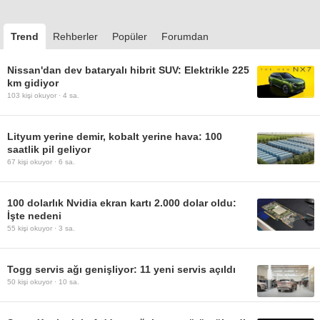
Trend
Rehberler
Popüler
Forumdan
Nissan'dan dev bataryalı hibrit SUV: Elektrikle 225
km gidiyor
103
kişi okuyor ·
4 sa.
Lityum yerine demir, kobalt yerine hava: 100
saatlik pil geliyor
67
kişi okuyor ·
6 sa.
100 dolarlık Nvidia ekran kartı 2.000 dolar oldu:
İşte nedeni
55
kişi okuyor ·
3 sa.
Togg servis ağı genişliyor: 11 yeni servis açıldı
50
kişi okuyor ·
10 sa.