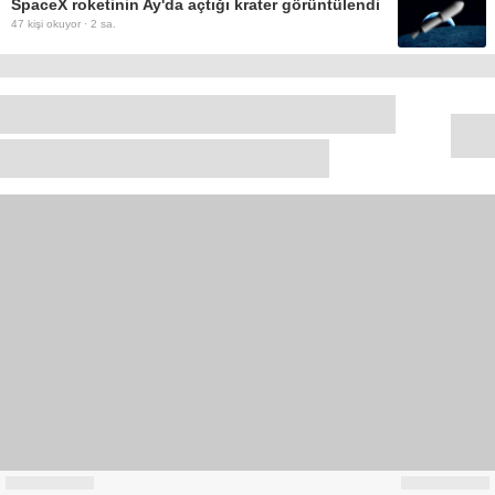
SpaceX roketinin Ay'da açtığı krater görüntülendi
47
kişi okuyor ·
2 sa.