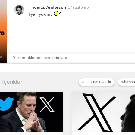
Thomas Anderson
17 saat önce
fiyatı yok mu
 İçerikler
repost nasıl yapılır
whatsap