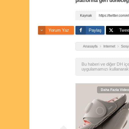
platforma geri döneceğ
https://twitter.
Yorum Yaz
Paylaş
Twee
Anasayfa
Internet
Sosy
Bu haberi ve diğer DH içer
uygulamamızı kullanarak 
Daha Fazla Video