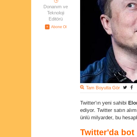
?
Donanım ve
Teknoloji
Editörü
Tam Boyutta Gör
Twitter'ın yeni sahibi
Elo
ediyor. Twitter satın al
ünlü milyarder, bu hesap
Twitter'da bot