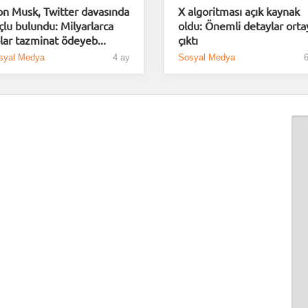
on Musk, Twitter davasında
X algoritması açık kaynak
çlu bulundu: Milyarlarca
oldu: Önemli detaylar orta
lar tazminat ödeyeb...
çıktı
syal Medya
4 ay
Sosyal Medya
6