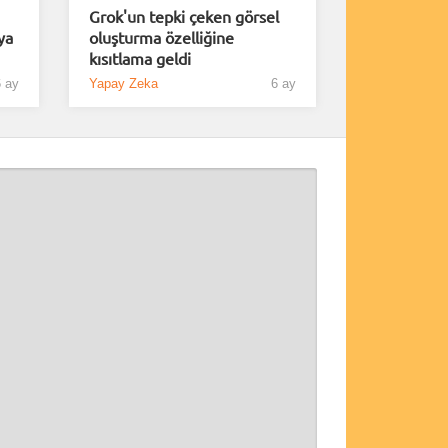
Grok'un tepki çeken görsel
ya
oluşturma özelliğine
kısıtlama geldi
 ay
Yapay Zeka
6 ay