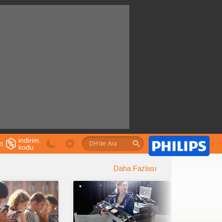
indirim
im
kodu
u
Daha Fazlası