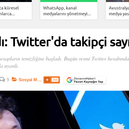
a küresel
WhatsApp, kanal
Avustralya
larca...
medyalarını yönetmeyi...
medya yasa
: Twitter'da takipçi sayı
hesapların temizliğine başladı. Bugün resmi Twitter hesabın
da uyardı.
DonanımHaber’i
9
Sosyal Medya
355
+
Favori Kaynağın Yap