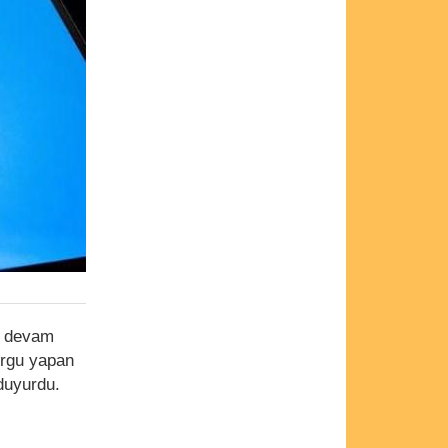
a devam
urgu yapan
uyurdu.