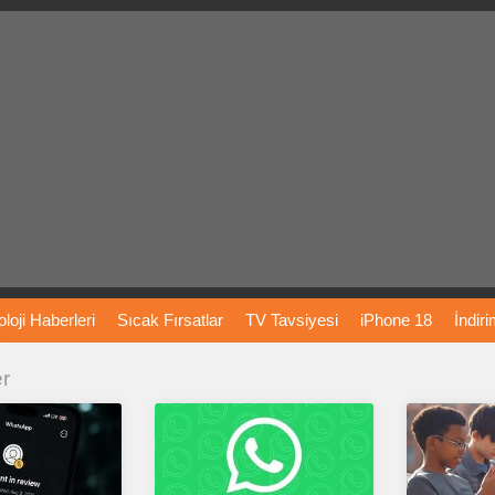
loji
Haberleri
Sıcak
Fırsatlar
TV
Tavsiyesi
iPhone
18
İndir
er
Önerileri
Türkiye
Araba
Fiyatları
Yapay
Zeka
Şarj
İstasyon
rı
Vizyondaki
Filmler
Bitcoin
Dizi
Önerileri
Telefon
Önerileri
agram
Dondurma
İnstagram
Çöktü
Mü