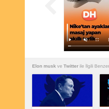
Elon musk
ve
Twitter
ile İlgili Benzer