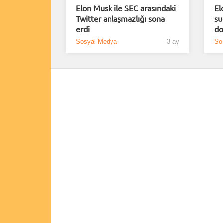
Elon Musk ile SEC arasındaki
El
Twitter anlaşmazlığı sona
su
erdi
do
Sosyal Medya
3 ay
So