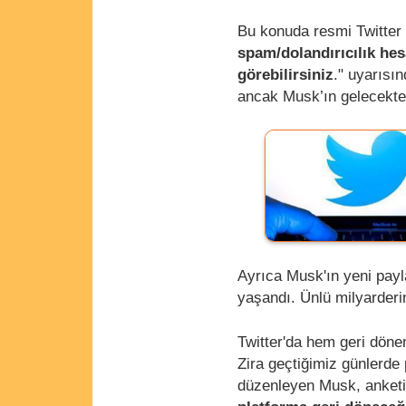
Bu konuda resmi Twitter
spam/dolandırıcılık hes
görebilirsiniz
." uyarısın
ancak Musk’ın gelecekte d
Ayrıca Musk'ın yeni pay
yaşandı. Ünlü milyarderi
Twitter'da hem geri döne
Zira geçtiğimiz günlerde
düzenleyen Musk, anket