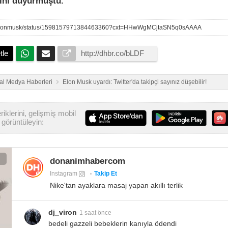
ini duyurmuştu.
com/elonmusk/status/1598157971384463360?cxt=HHwWgMCjtaSN5q0sAAAA
tle
al Medya Haberleri
Elon Musk uyardı: Twitter'da takipçi sayınız düşebilir!
iklerini, gelişmiş mobil
görüntüleyin:
donanimhabercom
Instagram
Takip Et
Nike'tan ayaklara masaj yapan akıllı terlik
dj_viron
1 saat önce
bedeli gazzeli bebeklerin kanıyla ödendi