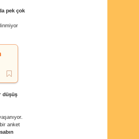
da pek çok
ilinmiyor
n
ir düşüş
yaşanıyor.
bir anket
esabın