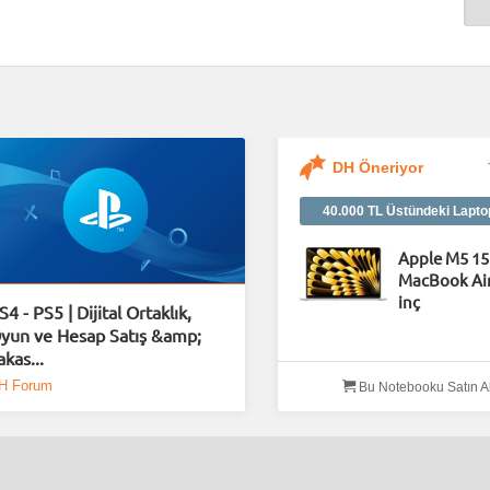
DH Öneriyor
40.000 TL Üstündeki Lapto
Apple M5 15
MacBook Air
inç
S4 - PS5 | Dijital Ortaklık,
yun ve Hesap Satış &amp;
akas...
H Forum
Bu Notebooku Satın A