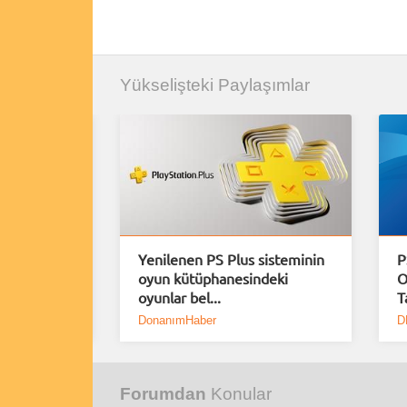
Yükselişteki Paylaşımlar
e Plus
Yenilenen PS Plus sisteminin
P
oyun kütüphanesindeki
O
oyunlar bel...
T
DonanımHaber
D
Forumdan
Konular