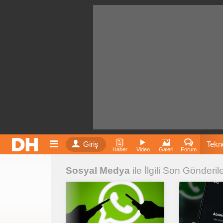
Giriş
Tekno
Haber
Video
Galeri
Forum
Sosyal Medya
ile İlgili Son Gönderil
Film
Fiyatla
İnst