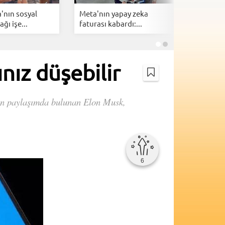
'nın sosyal
Meta'nın yapay zeka
X Money i
ğı işe...
faturası kabardı:...
dönemi b
nız düşebilir
dan paylaşımda bulunan Elon Musk,
6