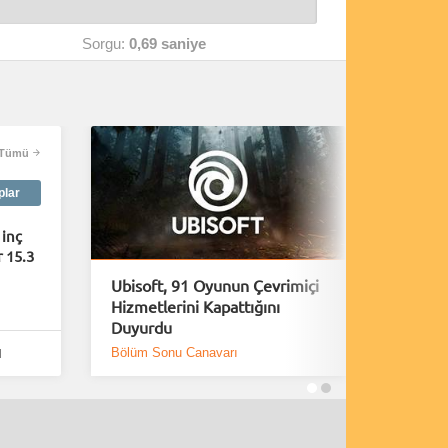
Sorgu:
0,69 saniye
Tümü
plar
 inç
 15.3
Ubisoft, 91 Oyunun Çevrimiçi
A Plagu
Hizmetlerini Kapattığını
40 Daki
Duyurdu
Yayınl
Bölüm Sonu Canavarı
Bölüm S
l