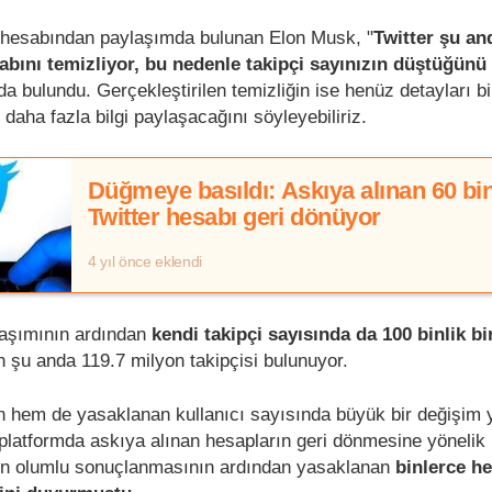
 hesabından paylaşımda bulunan Elon Musk, "
Twitter şu an
abını temizliyor, bu nedenle takipçi sayınızın düştüğünü
da bulundu. Gerçekleştirilen temizliğin ise henüz detayları b
aha fazla bilgi paylaşacağını söyleyebiliriz.
Düğmeye basıldı: Askıya alınan 60 bi
Twitter hesabı geri dönüyor
4 yıl önce eklendi
laşımının ardından
kendi takipçi sayısında da 100 binlik b
n şu anda 119.7 milyon takipçisi bulunuyor.
n hem de yasaklanan kullanıcı sayısında büyük bir değişim 
 platformda askıya alınan hesapların geri dönmesine yönelik 
in olumlu sonuçlanmasının ardından yasaklanan
binlerce h