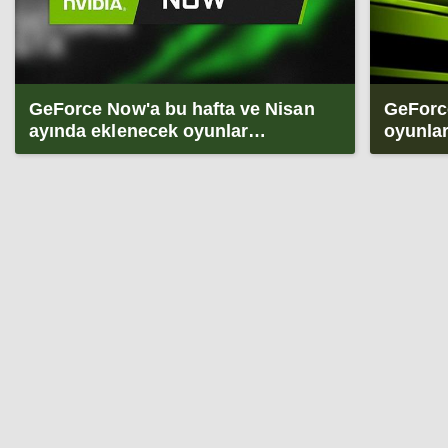
GeForce Now'a bu hafta ve Nisan
GeForc
ayında eklenecek oyunlar
oyunlar
açıklandı