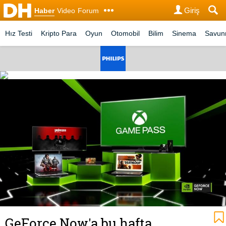
Giriş
Haber
Video
Forum
Hız Testi
Kripto Para
Oyun
Otomobil
Bilim
Sinema
Savu
GeForce Now'a bu hafta