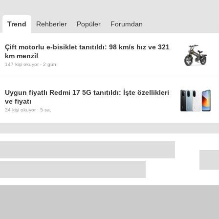
Trend
Rehberler
Popüler
Forumdan
Çift motorlu e-bisiklet tanıtıldı: 98 km/s hız ve 321
km menzil
147
kişi okuyor ·
2 gün
Uygun fiyatlı Redmi 17 5G tanıtıldı: İşte özellikleri
ve fiyatı
34
kişi okuyor ·
5 sa.