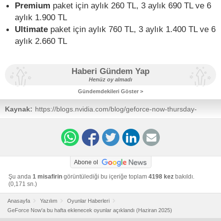
Premium
paket için aylık 260 TL, 3 aylık 690 TL ve 6
aylık 1.900 TL
Ultimate
paket için aylık 760 TL, 3 aylık 1.400 TL ve 6
aylık 2.660 TL
Haberi Gündem Yap
Henüz oy almadı
Gündemdekileri Göster >
Kaynak:
https://blogs.nvidia.com/blog/geforce-now-thursday-
steam-deck-geforce-now/
Abone ol
Şu anda
1 misafirin
görüntülediği bu içeriğe toplam
4198 kez
bakıldı.
(0,171 sn.)
Anasayfa
Yazılım
Oyunlar Haberleri
GeForce Now'a bu hafta eklenecek oyunlar açıklandı (Haziran 2025)