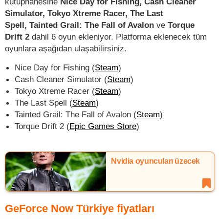
kütüphanesine
Nice Day for Fishing, Cash Cleaner
Simulator, Tokyo Xtreme Racer, The Last
Spell, Tainted Grail: The Fall of Avalon
ve
Torque
Drift 2
dahil 6 oyun ekleniyor. Platforma eklenecek tüm
oyunlara aşağıdan ulaşabilirsiniz.
Nice Day for Fishing (
Steam
)
Cash Cleaner Simulator (
Steam
)
Tokyo Xtreme Racer (
Steam
)
The Last Spell (
Steam
)
Tainted Grail: The Fall of Avalon (
Steam
)
Torque Drift 2 (
Epic Games Store
)
Nvidia oyuncuları üzecek
GeForce Now Türkiye fiyatları