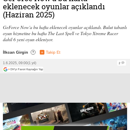
eklenecek oyunlar açıklandı
(Haziran 2025)
GeForce Now'a bu hafta eklenecek oyunlar açıklandı. Bulut tabanlı
oyun hizmetine bu hafta The Last Spell ve Tokyo Xtreme Racer
dahil 6 yeni oyun ekleniyor.
İlkcan Girgin
+
Takip Et
?
1.6.2025, 09:00
(1 yıl)
2
+
DH'yi Favori Kaynağın Yap