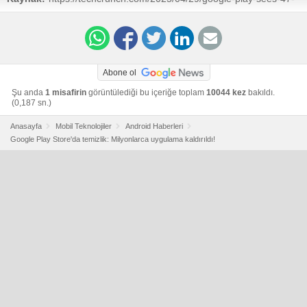
decline-in-apps-since-start-of-last-year/
Abone ol
Şu anda
1 misafirin
görüntülediği bu içeriğe toplam
10044 kez
bakıldı.
(0,187 sn.)
Anasayfa
Mobil Teknolojiler
Android Haberleri
Google Play Store'da temizlik: Milyonlarca uygulama kaldırıldı!