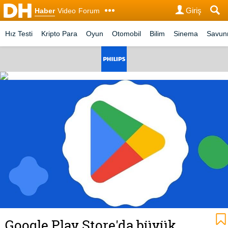
Giriş
Haber
Video
Forum
Hız Testi
Kripto Para
Oyun
Otomobil
Bilim
Sinema
Savu
Google Play Store'da büyük