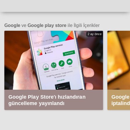
Google
ve
Google play store
ile İlgili İçerikler
2 ay önce
Google Play Store'ı hızlandıran
Google 
güncelleme yayınlandı
iptalin