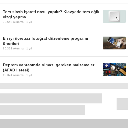
Ters slash işareti nasıl yapılır? Klavyede ters eğik
çizgi yapma
32.558
okunma ·
1 yıl
En iyi ücretsiz fotoğraf düzenleme programı
önerileri
35.323
okunma ·
1 yıl
Deprem çantasında olması gereken malzemeler
(AFAD listesi)
12.374
okunma ·
1 yıl