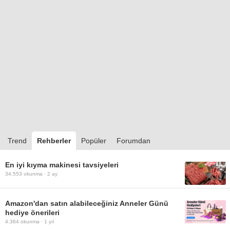
Trend
Rehberler
Popüler
Forumdan
En iyi kıyma makinesi tavsiyeleri
34.553
okunma ·
2 ay
Amazon'dan satın alabileceğiniz Anneler Günü
hediye önerileri
4.364
okunma ·
1 yıl