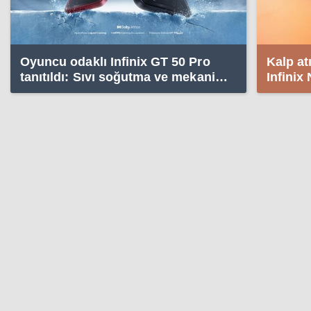
Oyuncu odaklı Infinix GT 50 Pro
Kalp at
tanıtıldı: Sıvı soğutma ve mekanik
Infinix 
tetikler