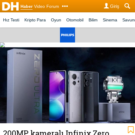
Giriş
Haber
Video
Forum
Hız Testi
Kripto Para
Oyun
Otomobil
Bilim
Sinema
Savu
200MP kameralı Infinix Zero