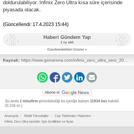
doldurulabiliyor. Infinix Zero Ultra kısa süre içerisinde
piyasada olacak.
(Güncellendi:
17.4.2023 15:44
)
Haberi Gündem Yap
1 oy aldı
Gündemdekileri Göster >
Kaynak:
https://www.gsmarena.com/infinix_zero_ultra_zero_20_go_of
news-56058.php
Abone ol
Şu anda
1 misafirin
görüntülediği bu içeriğe toplam
11934 kez
bakıldı.
(0,156 sn.)
Anasayfa
Mobil Teknolojiler
Cep Telefonları Haberleri
Infinix Zero Ultra tanıtıldı: İşte özellikleri ve fiyatı