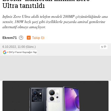
Ultra tanıtıldı
Infinix Zero Ultra akıllı telefon modeli 200MP çözünürlüğünde ana
sensör, 180W hızlı şarj gibi özelliklerle pazarda amiral gemilerine
alternatif olmayı amaçlıyor.
Ekrem71
+
Takip Et
?
6.10.2022, 11:00 (Günc.)
5
+
DH'yi Favori Kaynağın Yap