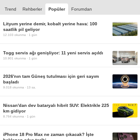
Trend
Rehberler
Popüler
Forumdan
Lityum yerine demir, kobalt yerine hava: 100
saatlik pil geliyor
12.103
okunma ·
1 gün
Togg servis ağı genişliyor: 11 yeni servis açıldı
10.901
okunma ·
1 gün
2026'nın tam Güneş tutulması için geri sayım
başladı
9.018
okunma ·
13 sa.
Nissan'dan dev bataryalı hibrit SUV: Elektrikle 225
km gidiyor
8.764
okunma ·
1 gün
iPhone 18 Pro Max ne zaman çıkacak? İşte