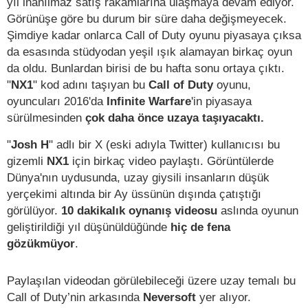
yıl inanılmaz satış rakamlarına ulaşmaya devam ediyor.
Görünüşe göre bu durum bir süre daha değişmeyecek.
Şimdiye kadar onlarca Call of Duty oyunu piyasaya çıksa
da esasında stüdyodan yeşil ışık alamayan birkaç oyun
da oldu. Bunlardan birisi de bu hafta sonu ortaya çıktı.
"
NX1
" kod adını taşıyan bu
Call of Duty
oyunu,
oyuncuları 2016'da
Infinite Warfare
'in piyasaya
sürülmesinden
çok daha önce uzaya taşıyacaktı.
"
Josh H
" adlı bir X (eski adıyla Twitter) kullanıcısı bu
gizemli
NX1
için birkaç video paylaştı. Görüntülerde
Dünya'nın uydusunda, uzay giysili insanların düşük
yerçekimi altında bir Ay üssünün dışında çatıştığı
görülüyor.
10 dakikalık oynanış videosu
aslında oyunun
geliştirildiği yıl düşünüldüğünde
hiç de fena
gözükmüyor
.
Paylaşılan videodan görülebileceği üzere uzay temalı bu
Call of Duty’nin arkasında
Neversoft
yer alıyor.