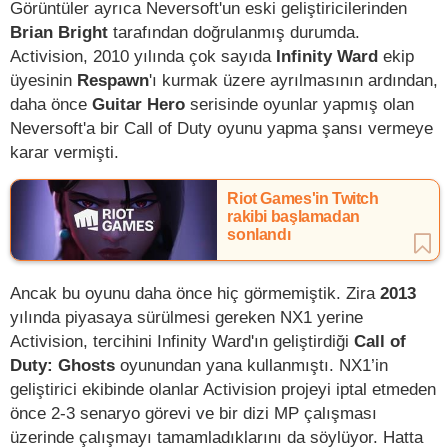
Görüntüler ayrıca Neversoft'un eski geliştiricilerinden
Brian Bright
tarafından doğrulanmış durumda.
Activision, 2010 yılında çok sayıda
Infinity Ward
ekip
üyesinin
Respawn
'ı kurmak üzere ayrılmasının ardından,
daha önce
Guitar Hero
serisinde oyunlar yapmış olan
Neversoft'a bir Call of Duty oyunu yapma şansı vermeye
karar vermişti.
Riot Games'in Twitch
rakibi başlamadan
sonlandı
Ancak bu oyunu daha önce hiç görmemiştik. Zira
2013
yılında piyasaya sürülmesi gereken NX1 yerine
Activision, tercihini Infinity Ward'ın geliştirdiği
Call of
Duty: Ghosts
oyunundan yana kullanmıştı. NX1’in
geliştirici ekibinde olanlar Activision projeyi iptal etmeden
önce 2-3 senaryo görevi ve bir dizi MP çalışması
üzerinde çalışmayı tamamladıklarını da söylüyor. Hatta