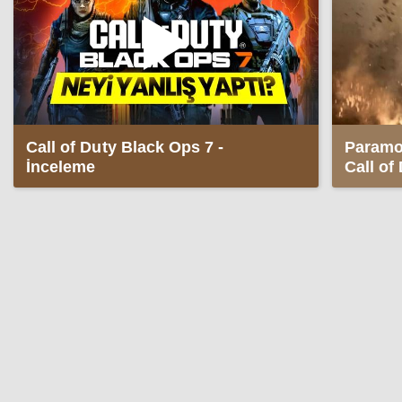
Call of Duty Black Ops 7 -
Paramou
İnceleme
Call of 