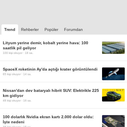
Trend
Rehberler
Popüler
Forumdan
Lityum yerine demir, kobalt yerine hava: 100
saatlik pil geliyor
100
kişi okuyor ·
18 sa.
SpaceX roketinin Ay'da açtığı krater görüntülendi
65
kişi okuyor ·
14 sa.
Nissan'dan dev bataryalı hibrit SUV: Elektrikle 225
km gidiyor
48
kişi okuyor ·
16 sa.
100 dolarlık Nvidia ekran kartı 2.000 dolar oldu:
İşte nedeni
48
kişi okuyor ·
15 sa.