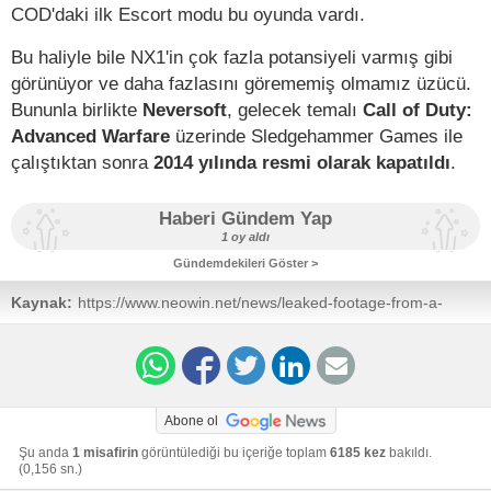
COD'daki ilk Escort modu bu oyunda vardı.
Bu haliyle bile NX1'in çok fazla potansiyeli varmış gibi
görünüyor ve daha fazlasını görememiş olmamız üzücü.
Bununla birlikte
Neversoft
, gelecek temalı
Call of Duty:
Advanced Warfare
üzerinde Sledgehammer Games ile
çalıştıktan sonra
2014 yılında resmi olarak kapatıldı
.
Haberi Gündem Yap
1 oy aldı
Gündemdekileri Göster >
Kaynak:
https://www.neowin.net/news/leaked-footage-from-a-
canceled-space-based-call-of-duty-game-shows-low-
gravity-battles/
Abone ol
Şu anda
1 misafirin
görüntülediği bu içeriğe toplam
6185 kez
bakıldı.
(0,156 sn.)