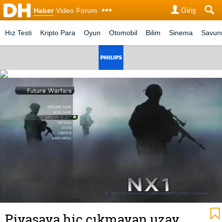
Giriş
Haber
Video
Forum
Hız Testi
Kripto Para
Oyun
Otomobil
Bilim
Sinema
Savu
Piyasaya hiç çıkmayan uzay