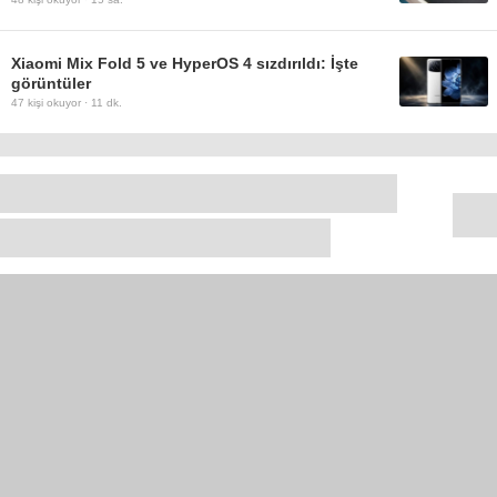
Xiaomi Mix Fold 5 ve HyperOS 4 sızdırıldı: İşte
görüntüler
47
kişi okuyor ·
11 dk.