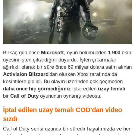
Birkaç gün önce
Microsoft
, oyun bölümünden
1.900
ekip
üyesini işten çıkardığını duyurdu. İşten çıkarmalar
ağırlıklı olarak bir süre önce 69 milyar dolara satın alınan
Activision Blizzard
'dan olurken Xbox tarafında da
kesintilere gidildi. Bu olayın üzerinden çok geçmeden
daha önce hiç görmediğimiz
iptal edilen
uzay temalı
bir
Call of Duty
oyununun oynanış videosu.
İptal edilen uzay temalı COD'dan video
sızdı
Call of Duty serisi uzunca bir süredir hayatımızda ve her