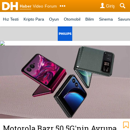
Giriş
Haber
Video
Forum
Hız Testi
Kripto Para
Oyun
Otomobil
Bilim
Sinema
Savu
Motorola Razr 50 5G'nin Avrupa