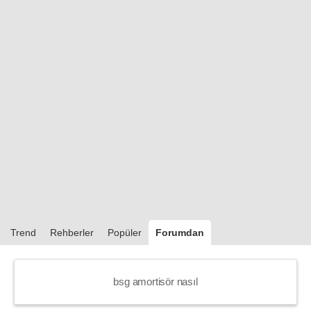
Trend
Rehberler
Popüler
Forumdan
bsg amortisör nasıl