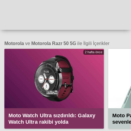
Motorola
ve
Motorola Razr 50 5G
ile İlgili İçerikler
2 hafta önce
Moto Watch Ultra sızdırıldı: Galaxy
Moto P
Watch Ultra rakibi yolda
sevenle