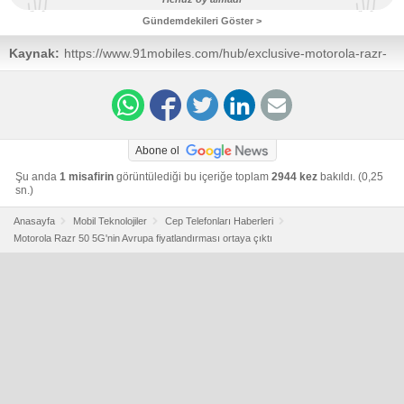
Gündemdekileri Göster >
Kaynak:
https://www.91mobiles.com/hub/exclusive-motorola-razr-
50-5g-european-pricing-storage-colour-options-revealed/
Abone ol
Şu anda
1 misafirin
görüntülediği bu içeriğe toplam
2944 kez
bakıldı. (0,25
sn.)
Anasayfa
Mobil Teknolojiler
Cep Telefonları Haberleri
Motorola Razr 50 5G'nin Avrupa fiyatlandırması ortaya çıktı