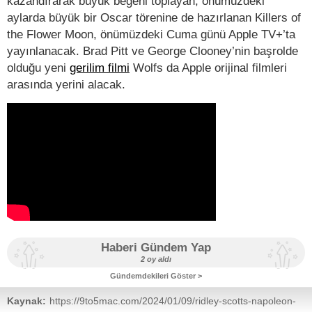
kazandırarak büyük beğeni toplayan, önümüzdeki
aylarda büyük bir Oscar törenine de hazırlanan Killers of
the Flower Moon, önümüzdeki Cuma günü Apple TV+’ta
yayınlanacak. Brad Pitt ve George Clooney’nin başrolde
olduğu yeni
gerilim filmi
Wolfs da Apple orijinal filmleri
arasında yerini alacak.
Haberi Gündem Yap
2 oy aldı
Gündemdekileri Göster >
Kaynak:
https://9to5mac.com/2024/01/09/ridley-scotts-napoleon-