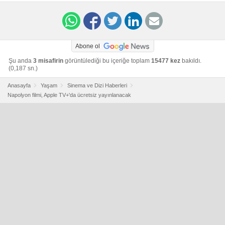
movie-buy-or-rent/
Abone ol
Şu anda
3 misafirin
görüntülediği bu içeriğe toplam
15477 kez
bakıldı.
(0,187 sn.)
Anasayfa
Yaşam
Sinema ve Dizi Haberleri
Napolyon filmi, Apple TV+'da ücretsiz yayınlanacak