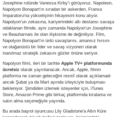
Josephine rolünde Vanessa Kirby’i görüyoruz. Napoleon,
Napolyon Bonapart'ın sıradan bir askerden, Fransa
İmparatoru'na yükselişinin hikayesini konu alıyor.
Napolyon’un zekasına, kariyerindeki altı destansı savaşa
odaklanan filmde, aynı zamanda Napolyon’un Josephine
ve Beauharnais ile olan ilişkisine de değiniliyor. Film,
Napolyon Bonapart'ın ünlü savaşlarını, amansız hırsını
ve olağanüstü bir lider ve savaş vizyoneri olarak
inanılmaz stratejik zekasını gözler önüne seriyor.
Napolyon filmi, ileri bir tarihte
Apple TV+ platformunda
ücretsiz
olarak yayınlanacak. Ancak, Apple, filmin
platforma ne zaman geleceğini resmî olarak açıklamadı
ancak Şubat ya da Mart ayında izleyiciyle buluşması
bekleniyor. Şimdiden izlemek isteyenler için, iTunes
Store, Amazon Prime gibi birkaç platformda kiralama ve
satın alma seçeneğiyle yayında.
Bu arada başrol oyuncusu Lily Gladstone'a Altın Küre