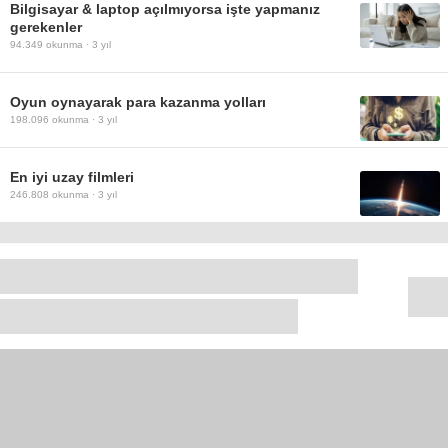
Bilgisayar & laptop açılmıyorsa işte yapmanız
gerekenler
94.349
okunma ·
3 yıl
Oyun oynayarak para kazanma yolları
198.096
okunma ·
3 yıl
En iyi uzay filmleri
246.808
okunma ·
3 yıl