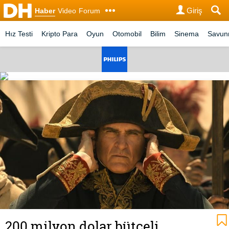
Giriş
Haber
Video
Forum
Hız Testi
Kripto Para
Oyun
Otomobil
Bilim
Sinema
Savu
200 milyon dolar bütçeli