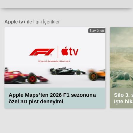
Apple tv+
ile İlgili İçerikler
6 ay önce
Apple Maps’ten 2026 F1 sezonuna
Silo 3.
özel 3D pist deneyimi
İşte hi
yayın t