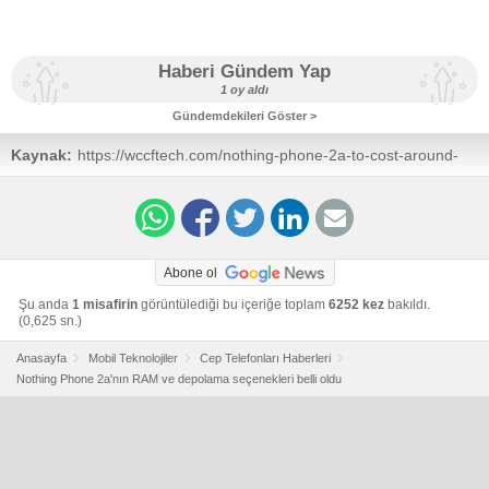
Haberi Gündem Yap
1 oy aldı
Gündemdekileri Göster >
Kaynak:
https://wccftech.com/nothing-phone-2a-to-cost-around-
100-cheaper-than-the-nothing-phone-1-available-in-two-
storage-options/
Abone ol
Şu anda
1 misafirin
görüntülediği bu içeriğe toplam
6252 kez
bakıldı.
(0,625 sn.)
Anasayfa
Mobil Teknolojiler
Cep Telefonları Haberleri
Nothing Phone 2a'nın RAM ve depolama seçenekleri belli oldu