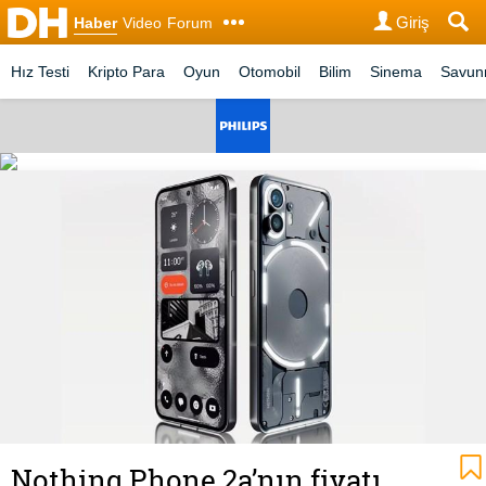
Giriş
Haber
Video
Forum
Hız Testi
Kripto Para
Oyun
Otomobil
Bilim
Sinema
Savu
Nothing Phone 2a’nın fiyatı