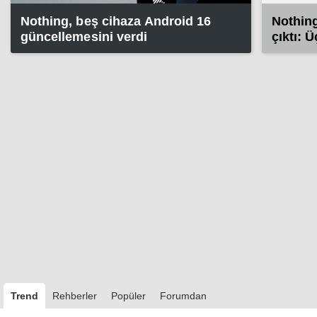
Nothing, beş cihaza Android 16
Nothing
güncellemesini verdi
çıktı: Ü
gelece
Trend
Rehberler
Popüler
Forumdan