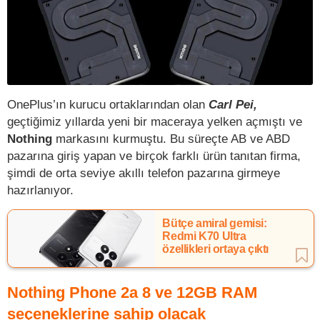
OnePlus’ın kurucu ortaklarından olan
Carl Pei,
geçtiğimiz yıllarda yeni bir maceraya yelken açmıştı ve
Nothing
markasını kurmuştu. Bu süreçte AB ve ABD
pazarına giriş yapan ve birçok farklı ürün tanıtan firma,
şimdi de orta seviye akıllı telefon pazarına girmeye
hazırlanıyor.
Bütçe amiral gemisi:
Redmi K70 Ultra
özellikleri ortaya çıktı
Nothing Phone 2a 8 ve 12GB RAM
seçeneklerine sahip olacak