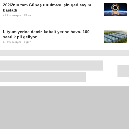
2026'nın tam Güneş tutulması için geri sayım
başladı
71
kişi okuyor ·
13 sa.
Lityum yerine demir, kobalt yerine hava: 100
saatlik pil geliyor
49
kişi okuyor ·
1 gün