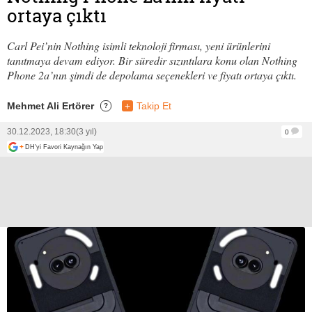
ortaya çıktı
Carl Pei’nin Nothing isimli teknoloji firması, yeni ürünlerini
tanıtmaya devam ediyor. Bir süredir sızıntılara konu olan Nothing
Phone 2a’nın şimdi de depolama seçenekleri ve fiyatı ortaya çıktı.
Mehmet Ali Ertörer
+
Takip Et
?
30.12.2023, 18:30
(3 yıl)
0
+
DH'yi Favori Kaynağın Yap