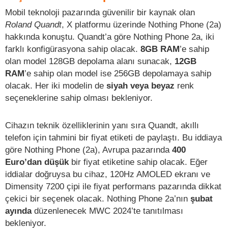
Mobil teknoloji pazarında güvenilir bir kaynak olan
Roland Quandt
, X platformu üzerinde Nothing Phone (2a)
hakkında konuştu. Quandt’a göre Nothing Phone 2a, iki
farklı konfigürasyona sahip olacak.
8GB RAM
’e sahip
olan model 128GB depolama alanı sunacak,
12GB
RAM
’e sahip olan model ise 256GB depolamaya sahip
olacak. Her iki modelin de
siyah veya beyaz
renk
seçeneklerine sahip olması bekleniyor.
Cihazın teknik özelliklerinin yanı sıra Quandt, akıllı
telefon için tahmini bir fiyat etiketi de paylaştı. Bu iddiaya
göre Nothing Phone (2a), Avrupa pazarında
400
Euro’dan düşük
bir fiyat etiketine sahip olacak. Eğer
iddialar doğruysa bu cihaz, 120Hz AMOLED ekranı ve
Dimensity 7200 çipi ile fiyat performans pazarında dikkat
çekici bir seçenek olacak. Nothing Phone 2a’nın
şubat
ayında
düzenlenecek MWC 2024’te tanıtılması
bekleniyor.