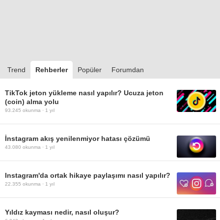
Trend
Rehberler
Popüler
Forumdan
TikTok jeton yükleme nasıl yapılır? Ucuza jeton
(coin) alma yolu
93.245
okunma ·
1 yıl
İnstagram akış yenilenmiyor hatası çözümü
43.080
okunma ·
1 yıl
Instagram'da ortak hikaye paylaşımı nasıl yapılır?
22.355
okunma ·
1 yıl
Yıldız kayması nedir, nasıl oluşur?