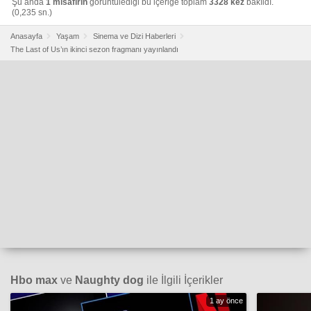
Şu anda
1 misafirin
görüntülediği bu içeriğe toplam
3328 kez
bakıldı.
(0,235 sn.)
Anasayfa
Yaşam
Sinema ve Dizi Haberleri
The Last of Us’ın ikinci sezon fragmanı yayınlandı
Hbo max
ve
Naughty dog
ile İlgili İçerikler
1 ay önce