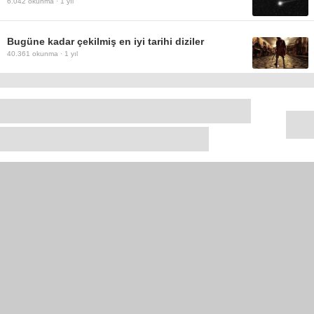
6.042
okunma ·
1 yıl
Bugüne kadar çekilmiş en iyi tarihi diziler
40.361
okunma ·
1 yıl