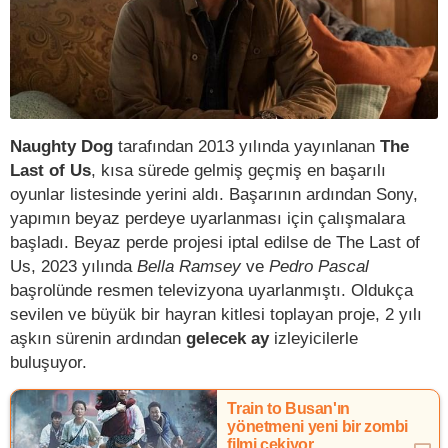
Naughty Dog
tarafından 2013 yılında yayınlanan
The
Last of Us
, kısa sürede gelmiş geçmiş en başarılı
oyunlar listesinde yerini aldı. Başarının ardından Sony,
yapımın beyaz perdeye uyarlanması için çalışmalara
başladı. Beyaz perde projesi iptal edilse de The Last of
Us, 2023 yılında
Bella Ramsey
ve
Pedro Pascal
başrolünde resmen televizyona uyarlanmıştı. Oldukça
sevilen ve büyük bir hayran kitlesi toplayan proje, 2 yılı
aşkın sürenin ardından
gelecek ay
izleyicilerle
buluşuyor.
Train to Busan'ın
yönetmeni yeni bir zombi
filmi çekiyor