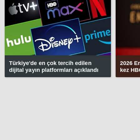
Türkiye'de en çok tercih edilen
2026 Em
dijital yayın platformları açıklandı
kez HBO