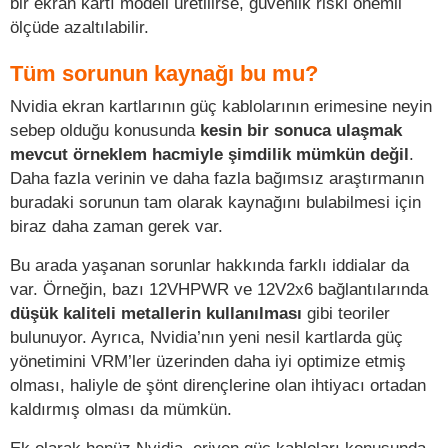
bir ekran kartı modeli üretilirse, güvenlik riski önemli
ölçüde azaltılabilir.
Tüm sorunun kaynağı bu mu?
Nvidia ekran kartlarının güç kablolarının erimesine neyin
sebep olduğu konusunda
kesin bir sonuca ulaşmak
mevcut örneklem hacmiyle şimdilik mümkün değil
.
Daha fazla verinin ve daha fazla bağımsız araştırmanın
buradaki sorunun tam olarak kaynağını bulabilmesi için
biraz daha zaman gerek var.
Bu arada yaşanan sorunlar hakkında farklı iddialar da
var. Örneğin, bazı 12VHPWR ve 12V2x6 bağlantılarında
düşük kaliteli metallerin kullanılması
gibi teoriler
bulunuyor. Ayrıca, Nvidia’nın yeni nesil kartlarda güç
yönetimini VRM’ler üzerinden daha iyi optimize etmiş
olması, haliyle de şönt dirençlerine olan ihtiyacı ortadan
kaldırmış olması da mümkün.
Ek olarak henüz Nvidia, eriyen güç kabloları konusunda