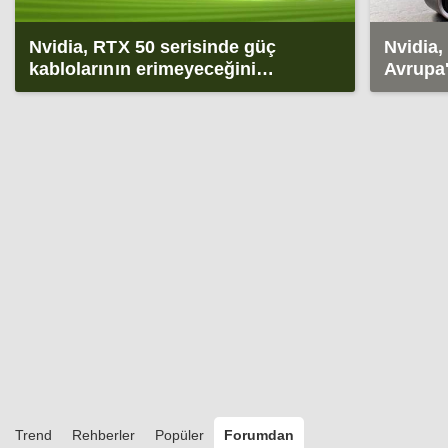
Nvidia, RTX 50 serisinde güç
Nvidia,
kablolarının erimeyeceğini
Avrupa
söylüyor
değişik
Trend
Rehberler
Popüler
Forumdan