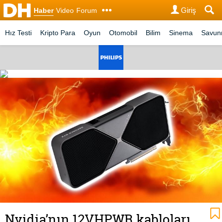
Giriş
Haber
Video
Forum
Hız Testi
Kripto Para
Oyun
Otomobil
Bilim
Sinema
Savu
Nvidia’nın 12VHPWR kabloları