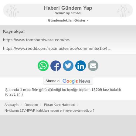
Haberi Gündem Yap
Henüz oy almadı
Gündemdekileri Göster >
Kaynakça:
https://www.tomshardware.com/pc-
components/gpus/nvidias-rtx-5090-power-cables-may-
https://www.reddit.com/r/pcmasterrace/comments/1io4a67/an_electrical_engineers_take_on_12vhpwr_and/
be-doomed-to-burn
Abone ol
Şu anda
1 misafirin
görüntülediği bu içeriğe toplam
13209 kez
bakıldı.
(0,281 sn.)
Anasayfa
Donanım
Ekran Kartı Haberleri
Nvidia’nın 12VHPWR kabloları neden erimeye devam ediyor?