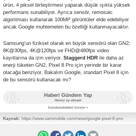
ürün, 4 piksel birleştirmesi yaparak düşük ışıkta yüksek
performans sunabiliyor. Ayrıca sensör, remosaic
algoritması kullanarak 100MP görüntüler elde edebiliyor
ancak Google muhtemelen bu özelliği kullanmayacaktır.
Samsung’un fiziksel olarak en büyük sensörü olan GN2;
8K@30fps, 4K@120fps ve FHD@480fps video
kayıtlarına da izin veriyor.
Staggerd HDR
ile daha az
enerji tüketen GN2, Pixel 8 Pro için yerinde bir karar
olacağa benziyor. Bakalım Google, standart Pixel 8 için
de bu sensörü kullanacak mı?
Haberi Gündem Yap
Henüz oy almadı
Gündemdekileri Göster >
Kaynak:
https://www.sammobile.com/news/google-pixel-8-pro-
samsung-isocell-gn2-camera-sensor/