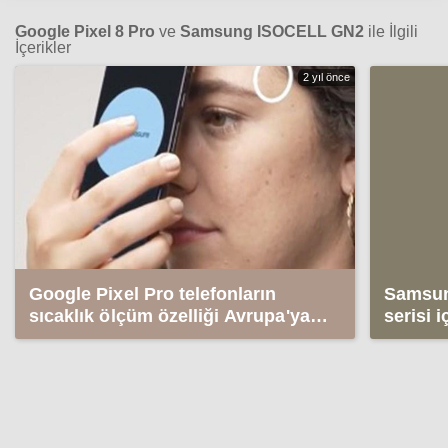
Google Pixel 8 Pro
ve
Samsung ISOCELL GN2
ile İlgili
İçerikler
2 yıl önce
Google Pixel Pro telefonların
Samsun
sıcaklık ölçüm özelliği Avrupa'ya
serisi 
geliyor