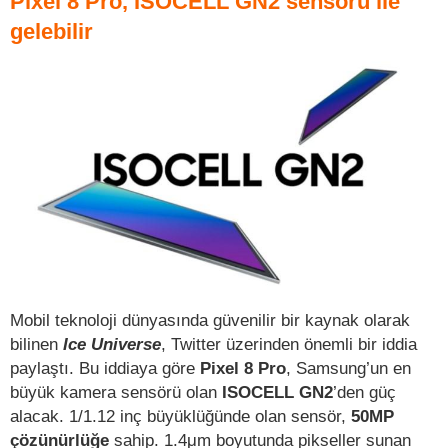
Pixel 8 Pro, ISOCELL GN2 sensörü ile
gelebilir
Mobil teknoloji dünyasında güvenilir bir kaynak olarak
bilinen
Ice Universe
, Twitter üzerinden önemli bir iddia
paylaştı. Bu iddiaya göre
Pixel 8 Pro
, Samsung’un en
büyük kamera sensörü olan
ISOCELL GN2
’den güç
alacak. 1/1.12 inç büyüklüğünde olan sensör,
50MP
çözünürlüğe
sahip. 1.4μm boyutunda pikseller sunan