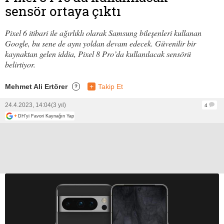
sensör ortaya çıktı
Pixel 6 itibari ile ağırlıklı olarak Samsung bileşenleri kullanan
Google, bu sene de aynı yoldan devam edecek. Güvenilir bir
kaynaktan gelen iddia, Pixel 8 Pro’da kullanılacak sensörü
belirtiyor.
Mehmet Ali Ertörer
+
Takip Et
?
24.4.2023, 14:04
(3 yıl)
4
+
DH'yi Favori Kaynağın Yap