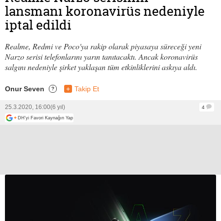
lansmanı koronavirüs nedeniyle
iptal edildi
Realme, Redmi ve Poco'ya rakip olarak piyasaya süreceği yeni
Narzo serisi telefonlarını yarın tanıtacaktı. Ancak koronavirüs
salgını nedeniyle şirket yaklaşan tüm etkinliklerini askıya aldı.
Onur Seven
+
Takip Et
?
25.3.2020, 16:00
(6 yıl)
4
+
DH'yi Favori Kaynağın Yap