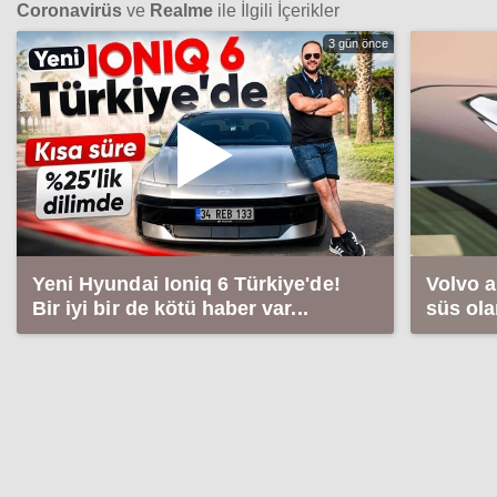
Coronavirüs
ve
Realme
ile İlgili İçerikler
3 gün önce
Yeni Hyundai Ioniq 6 Türkiye'de!
Volvo 
Bir iyi bir de kötü haber var...
süs ola
tazmin