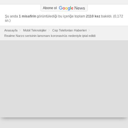
Abone ol
Şu anda
1 misafirin
görüntülediği bu içeriğe toplam
2110 kez
bakıldı. (0,172
sn.)
Anasayfa
Mobil Teknolojiler
Cep Telefonları Haberleri
Realme Narzo serisinin lansmanı koronavirüs nedeniyle iptal edildi