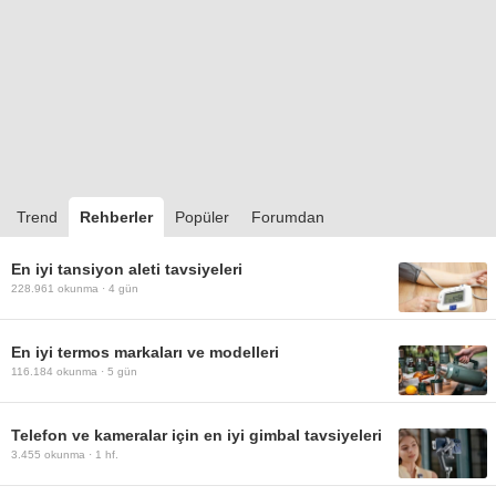
Trend
Rehberler
Popüler
Forumdan
En iyi tansiyon aleti tavsiyeleri
228.961
okunma ·
4 gün
En iyi termos markaları ve modelleri
116.184
okunma ·
5 gün
Telefon ve kameralar için en iyi gimbal tavsiyeleri
3.455
okunma ·
1 hf.