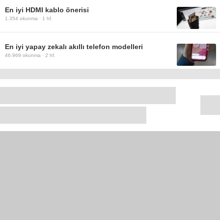
En iyi HDMI kablo önerisi
1.354
okunma ·
1 hf.
En iyi yapay zekalı akıllı telefon modelleri
46.969
okunma ·
2 hf.