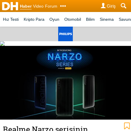
Giriş
Haber
Video
Forum
Hız Testi
Kripto Para
Oyun
Otomobil
Bilim
Sinema
Savu
Realme Narzo serisinin