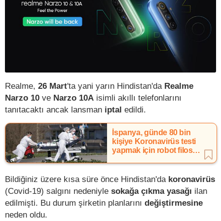
Realme,
26 Mart
'ta yani yarın Hindistan'da
Realme
Narzo 10
ve
Narzo 10A
isimli akıllı telefonlarını
tanıtacaktı ancak lansman
iptal
edildi.
İspanya, günde 80 bin
kişiye Koronavirüs testi
yapmak için robot filosu
kuruyor
Bildiğiniz üzere kısa süre önce Hindistan'da
koronavirüs
(Covid-19) salgını nedeniyle
sokağa çıkma yasağı
ilan
edilmişti. Bu durum şirketin planlarını
değiştirmesine
neden oldu.