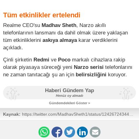
Tüm etkinlikler ertelendi
Realme CEO'su
Madhav Sheth
, Narzo akıllı
telefonlarının lansmanı da dahil olmak üzere yaklaşan
tüm etkinliklerini
askıya almaya
karar verdiklerini
açıkladı.
Çinli şirketin
Redmi
ve
Poco
markalı cihazlara rakip
olarak piyasaya süreceği yeni
Narzo serisi
telefonlarını
ne zaman tanıtacağı şu an için
belirsizliğini
koruyor.
Haberi Gündem Yap
Henüz oy almadı
Gündemdekileri Göster >
Kaynak:
https://twitter.com/MadhavSheth1/status/1242672434433540101