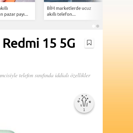
ıllı
BİM marketlerde ucuz
Xiaomi M
n pazar payı...
akıllı telefon...
HyperOS 4
an Redmi 15 5G
siyle telefon sınıfında iddialı özellikler
1