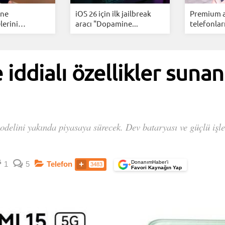
one
iOS 26 için ilk jailbreak
Premium ak
lerini
aracı "Dopamine...
telefonları
..
e iddialı özellikler sun
elini yakında piyasaya sürecek. Dev bataryası ve güçlü işlemci
DonanımHaber’i
1
5
Telefon
3483
+
Favori Kaynağın Yap