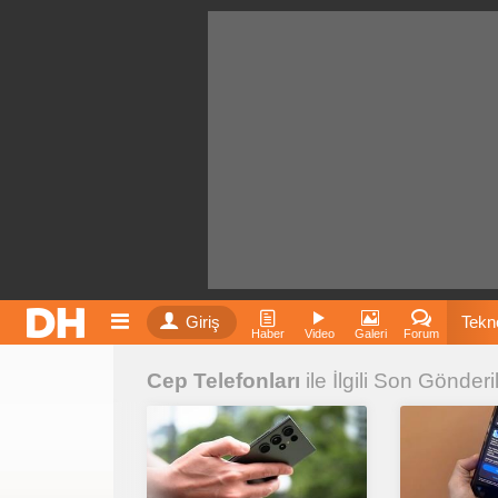
Giriş
Tekno
Haber
Video
Galeri
Forum
Cep Telefonları
ile İlgili Son Gönderi
Film
Fiyatla
İnst