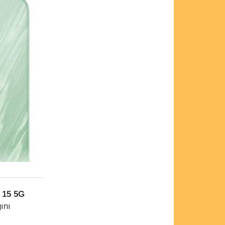
 15 5G
ını