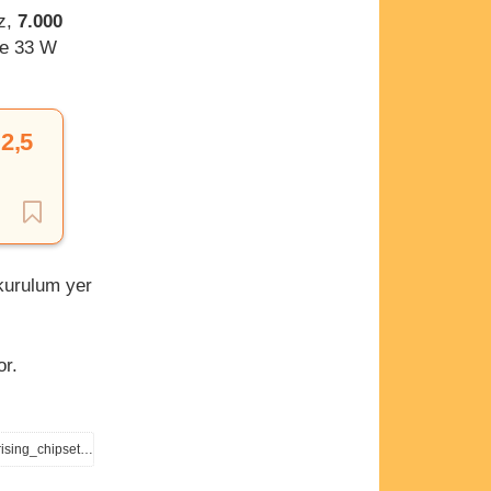
z,
7.000
se 33 W
 2,5
kurulum yer
or.
https://www.gsmarena.com/redmi_15_5g_specs_leak_69_144hz_display_huge_battery_and_a_surprising_chipset-news-68731.php