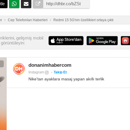
tle
er
Cep Telefonları Haberleri
Redmi 15 5G'nin özellikleri ortaya çıktı
iklerini, gelişmiş mobil
görüntüleyin:
donanimhabercom
Instagram
Takip Et
Nike'tan ayaklara masaj yapan akıllı terlik