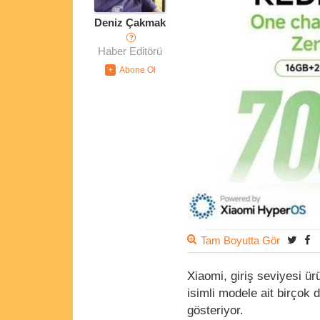
Deniz Çakmak
?
Haber Editörü
Tam Boyutta Gör
Xiaomi, giriş seviyesi ür
isimli modele ait birçok 
gösteriyor.