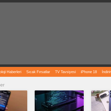
loji
Haberleri
Sıcak
Fırsatlar
TV
Tavsiyesi
iPhone
18
İndir
ler
Önerileri
Türkiye
Araba
Fiyatları
Yapay
Zeka
Şarj
İstasyon
rı
Vizyondaki
Filmler
Bitcoin
Dizi
Önerileri
Telefon
Önerileri
agram
Dondurma
İnstagram
Çöktü
Mü