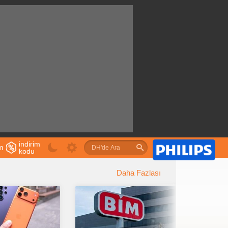
indirim
im
kodu
u
Daha Fazlası