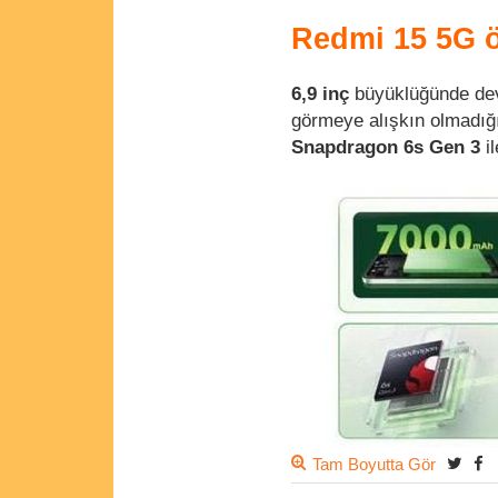
Redmi 15 5G öz
6,9 inç
büyüklüğünde dev 
görmeye alışkın olmadığ
Snapdragon 6s Gen 3
il
Tam Boyutta Gör