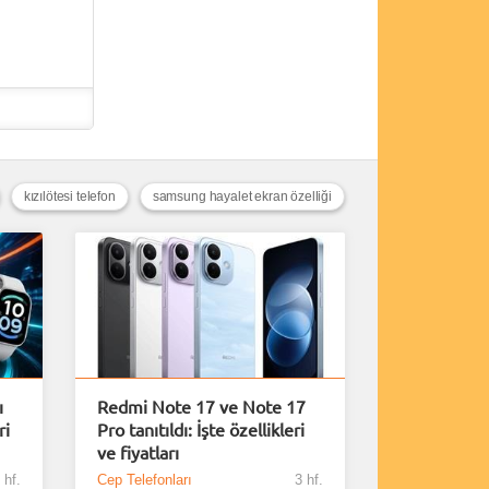
kızılötesi telefon
samsung hayalet ekran özelliği
ı
Redmi Note 17 ve Note 17
ri
Pro tanıtıldı: İşte özellikleri
ve fiyatları
 hf.
Cep Telefonları
3 hf.