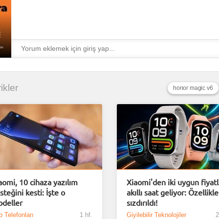
ikler
honor magic v6
aomi, 10 cihaza yazılım
Xiaomi'den iki uygun fiyatl
steğini kesti: İşte o
akıllı saat geliyor: Özellikle
deller
sızdırıldı!
 Telefonları
1 hf.
Giyilebilir Teknolojiler
2