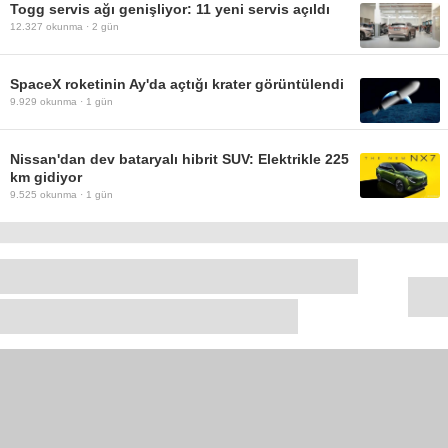
Togg servis ağı genişliyor: 11 yeni servis açıldı
12.327
okunma ·
2 gün
SpaceX roketinin Ay'da açtığı krater görüntülendi
9.929
okunma ·
1 gün
Nissan'dan dev bataryalı hibrit SUV: Elektrikle 225
km gidiyor
9.525
okunma ·
1 gün