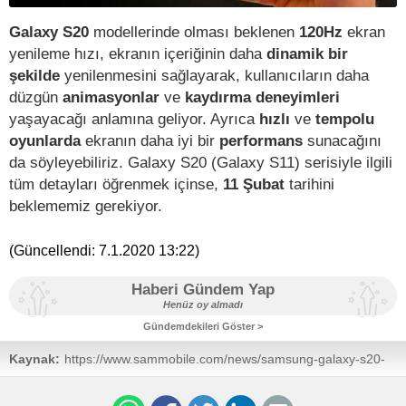
Galaxy S20
modellerinde olması beklenen
120Hz
ekran
yenileme hızı, ekranın içeriğinin daha
dinamik bir
şekilde
yenilenmesini sağlayarak, kullanıcıların daha
düzgün
animasyonlar
ve
kaydırma deneyimleri
yaşayacağı anlamına geliyor. Ayrıca
hızlı
ve
tempolu
oyunlarda
ekranın daha iyi bir
performans
sunacağını
da söyleyebiliriz. Galaxy S20 (Galaxy S11) serisiyle ilgili
tüm detayları öğrenmek içinse,
11 Şubat
tarihini
beklememiz gerekiyor.
(Güncellendi:
7.1.2020 13:22
)
Haberi Gündem Yap
Henüz oy almadı
Gündemdekileri Göster >
Kaynak:
https://www.sammobile.com/news/samsung-galaxy-s20-
super-smooth-120hz-display/