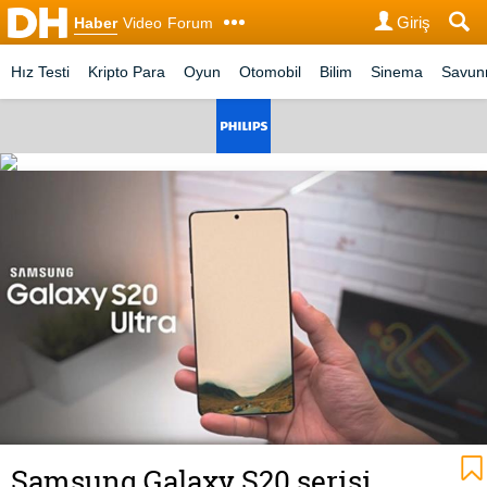
Giriş
Haber
Video
Forum
Hız Testi
Kripto Para
Oyun
Otomobil
Bilim
Sinema
Savu
Samsung Galaxy S20 serisi