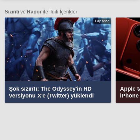
Sızıntı
ve
Rapor
ile İlgili İçerikler
1 ay önce
Şok sızıntı: The Odyssey'in HD
Apple t
versiyonu X'e (Twitter) yüklendi
iPhone 
ortaya ç