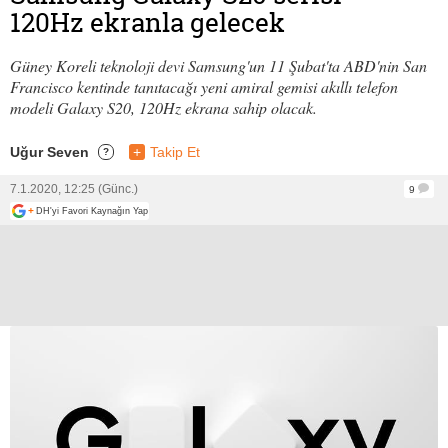
120Hz ekranla gelecek
Güney Koreli teknoloji devi Samsung'un 11 Şubat'ta ABD'nin San
Francisco kentinde tanıtacağı yeni amiral gemisi akıllı telefon
modeli Galaxy S20, 120Hz ekrana sahip olacak.
Uğur Seven
+
Takip Et
?
7.1.2020, 12:25 (Günc.)
9
+
DH'yi Favori Kaynağın Yap