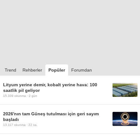
Trend
Rehberler
Popüler
Forumdan
Lityum yerine demir, kobalt yerine hava: 100
saatlik pil geliyor
15.339
okunma ·
2 gün
2026'nın tam Güneş tutulması için geri sayım
başladı
13.117
okunma ·
22 sa.