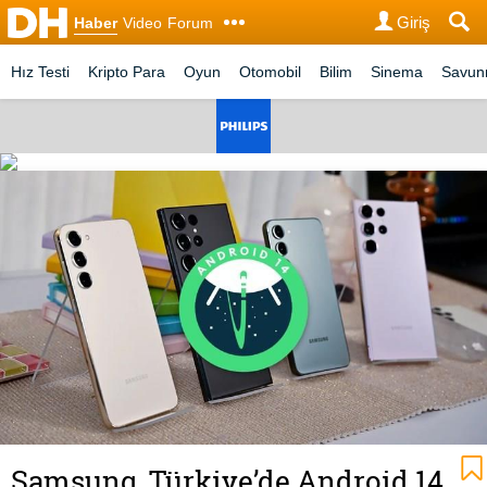
Giriş
Haber
Video
Forum
Hız Testi
Kripto Para
Oyun
Otomobil
Bilim
Sinema
Savu
Samsung, Türkiye’de Android 14