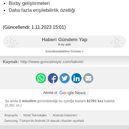
Bixby geliştirmeleri
Daha fazla erişilebilirlik özelliği
(Güncellendi:
1.11.2023 15:01
)
Haberi Gündem Yap
6 oy aldı
Gündemdekileri Göster >
Kaynak:
http://www.guncelmiyiz.com/takvim
Abone ol
Şu anda
1 misafirin
görüntülediği bu içeriğe toplam
82391 kez
bakıldı.
(0,391 sn.)
Anasayfa
Mobil Teknolojiler
Android Haberleri
Samsung, Türkiye’de Android 14 alacak cihazları açıkladı