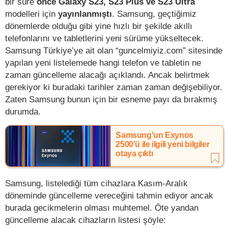
bir süre
önce Galaxy S23, S23 Plus ve S23 Ultra
modelleri için
yayınlanmıştı
. Samsung, geçtiğimiz
dönemlerde olduğu gibi yine hızlı bir şekilde akıllı
telefonlarını ve tabletlerini yeni sürüme yükseltecek.
Samsung Türkiye’ye ait olan “guncelmiyiz.com” sitesinde
yapılan yeni listelemede hangi telefon ve tabletin ne
zaman güncelleme alacağı açıklandı. Ancak belirtmek
gerekiyor ki buradaki tarihler zaman zaman değişebiliyor.
Zaten Samsung bunun için bir esneme payı da bırakmış
durumda.
Samsung'un Exynos
2500'ü ile ilgili yeni bilgiler
otaya çıktı
Samsung, listelediği tüm cihazlara Kasım-Aralık
döneminde güncelleme vereceğini tahmin ediyor ancak
burada gecikmelerin olması muhtemel. Öte yandan
güncelleme alacak cihazların listesi şöyle: