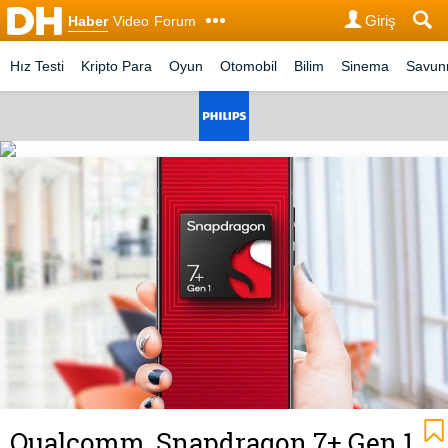
Giriş
Haber
Video
Forum
Hız Testi
Kripto Para
Oyun
Otomobil
Bilim
Sinema
Savu
Qualcomm, Snapdragon 7+ Gen 1