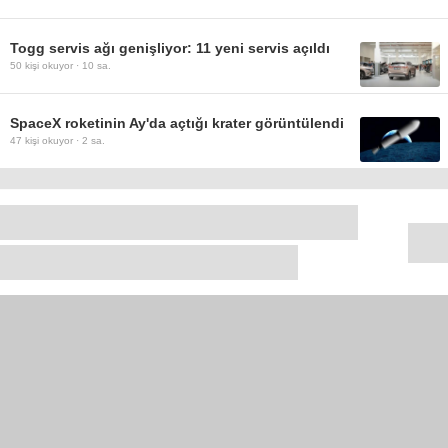
Togg servis ağı genişliyor: 11 yeni servis açıldı
50
kişi okuyor ·
10 sa.
SpaceX roketinin Ay'da açtığı krater görüntülendi
47
kişi okuyor ·
2 sa.