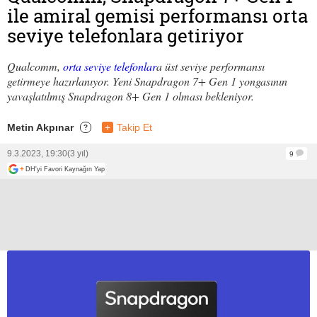
ile amiral gemisi performansı orta
seviye telefonlara getiriyor
Qualcomm,
orta seviye telefonlar
a üst seviye performansı
getirmeye hazırlanıyor. Yeni Snapdragon 7+ Gen 1 yongasının
yavaşlatılmış Snapdragon 8+ Gen 1 olması bekleniyor.
Metin Akpınar
+
Takip Et
?
9.3.2023, 19:30
(3 yıl)
9
+
DH'yi Favori Kaynağın Yap