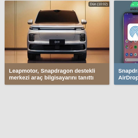
Dün (10:02)
Leapmotor, Snapdragon destekli
Snapdra
merkezi araç bilgisayarını tanıttı
AirDrop