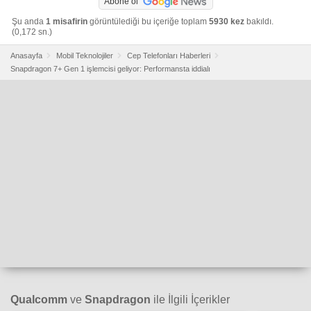
Abone ol
Şu anda
1 misafirin
görüntülediği bu içeriğe toplam
5930 kez
bakıldı.
(0,172 sn.)
Anasayfa
Mobil Teknolojiler
Cep Telefonları Haberleri
Snapdragon 7+ Gen 1 işlemcisi geliyor: Performansta iddialı
Qualcomm
ve
Snapdragon
ile İlgili İçerikler