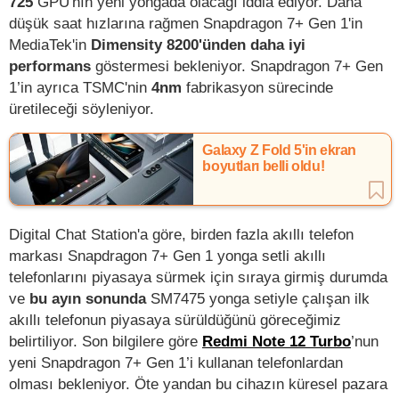
725
GPU'nın yeni yongada olacağı iddia ediyor. Daha
düşük saat hızlarına rağmen Snapdragon 7+ Gen 1'in
MediaTek'in
Dimensity 8200'ünden daha iyi
performans
göstermesi bekleniyor. Snapdragon 7+ Gen
1’in ayrıca TSMC'nin
4nm
fabrikasyon sürecinde
üretileceği söyleniyor.
Galaxy Z Fold 5'in ekran
boyutları belli oldu!
Digital Chat Station'a göre, birden fazla akıllı telefon
markası Snapdragon 7+ Gen 1 yonga setli akıllı
telefonlarını piyasaya sürmek için sıraya girmiş durumda
ve
bu ayın sonunda
SM7475 yonga setiyle çalışan ilk
akıllı telefonun piyasaya sürüldüğünü göreceğimiz
belirtiliyor. Son bilgilere göre
Redmi Note 12 Turbo
’nun
yeni Snapdragon 7+ Gen 1’i kullanan telefonlardan
olması bekleniyor. Öte yandan bu cihazın küresel pazara