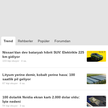
Trend
Rehberler
Popüler
Forumdan
Nissan'dan dev bataryalı hibrit SUV: Elektrikle 225
km gidiyor
103
kişi okuyor ·
4 sa.
Lityum yerine demir, kobalt yerine hava: 100
saatlik pil geliyor
67
kişi okuyor ·
6 sa.
100 dolarlık Nvidia ekran kartı 2.000 dolar oldu:
İşte nedeni
55
kişi okuyor ·
3 sa.