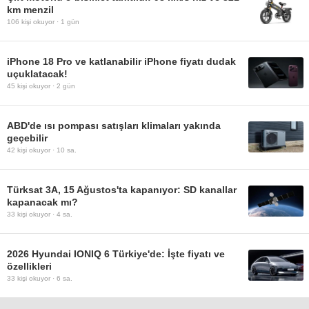
km menzil
106
kişi okuyor ·
1 gün
iPhone 18 Pro ve katlanabilir iPhone fiyatı dudak
uçuklatacak!
45
kişi okuyor ·
2 gün
ABD'de ısı pompası satışları klimaları yakında
geçebilir
42
kişi okuyor ·
10 sa.
Türksat 3A, 15 Ağustos'ta kapanıyor: SD kanallar
kapanacak mı?
33
kişi okuyor ·
4 sa.
2026 Hyundai IONIQ 6 Türkiye'de: İşte fiyatı ve
özellikleri
33
kişi okuyor ·
6 sa.