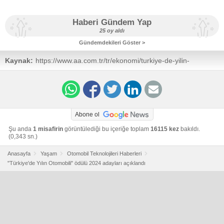
Haberi Gündem Yap
25 oy aldı
Gündemdekileri Göster >
Kaynak:
https://www.aa.com.tr/tr/ekonomi/turkiye-de-yilin-
otomobili-icin-28-otomobil-yarisacak/3170864
Abone ol
Şu anda
1 misafirin
görüntülediği bu içeriğe toplam
16115 kez
bakıldı.
(0,343 sn.)
Anasayfa
Yaşam
Otomobil Teknolojileri Haberleri
"Türkiye'de Yılın Otomobili" ödülü 2024 adayları açıklandı