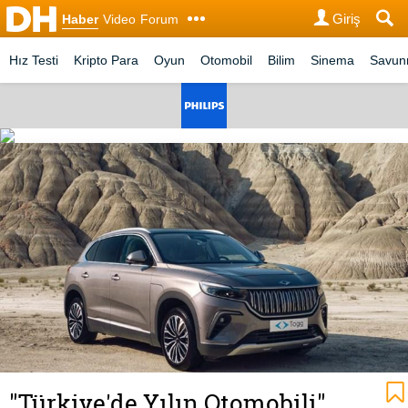
Giriş
Haber
Video
Forum
Hız Testi
Kripto Para
Oyun
Otomobil
Bilim
Sinema
Savu
"Türkiye'de Yılın Otomobili"