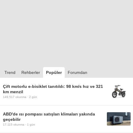
Trend
Rehberler
Popüler
Forumdan
Çift motorlu e-bisiklet tanıtıldı: 98 km/s hız ve 321
km menzil
149.517
okunma ·
2 gün
ABD'de ısı pompası satışları klimaları yakında
geçebilir
17.115
okunma ·
1 gün