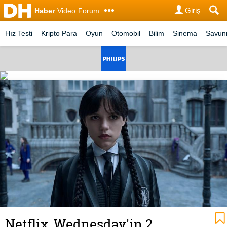
Giriş
Haber
Video
Forum
Hız Testi
Kripto Para
Oyun
Otomobil
Bilim
Sinema
Savu
Netflix, Wednesday'in 2.