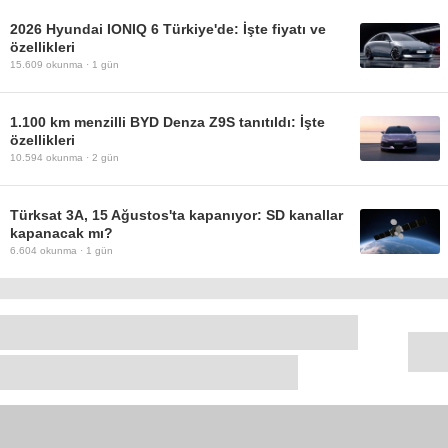
2026 Hyundai IONIQ 6 Türkiye'de: İşte fiyatı ve
özellikleri
15.609
okunma ·
1 gün
1.100 km menzilli BYD Denza Z9S tanıtıldı: İşte
özellikleri
10.594
okunma ·
2 gün
Türksat 3A, 15 Ağustos'ta kapanıyor: SD kanallar
kapanacak mı?
6.604
okunma ·
1 gün