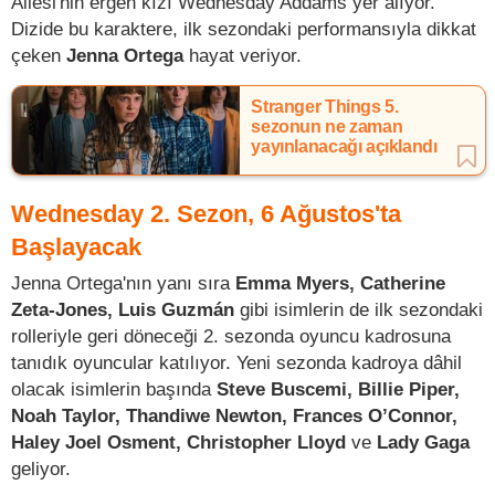
Ailesi'nin ergen kızı Wednesday Addams yer alıyor.
Dizide bu karaktere, ilk sezondaki performansıyla dikkat
çeken
Jenna Ortega
hayat veriyor.
Stranger Things 5.
sezonun ne zaman
yayınlanacağı açıklandı
Wednesday 2. Sezon, 6 Ağustos'ta
Başlayacak
Jenna Ortega'nın yanı sıra
Emma Myers, Catherine
Zeta-Jones, Luis Guzmán
gibi isimlerin de ilk sezondaki
rolleriyle geri döneceği 2. sezonda oyuncu kadrosuna
tanıdık oyuncular katılıyor. Yeni sezonda kadroya dâhil
olacak isimlerin başında
Steve Buscemi, Billie Piper,
Noah Taylor, Thandiwe Newton, Frances O’Connor,
Haley Joel Osment, Christopher Lloyd
ve
Lady Gaga
geliyor.