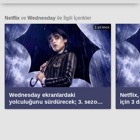
Netflix
ve
Wednesday
ile İlgili İçerikler
1 yıl önce
Wednesday ekranlardaki
Netflix
yolculuğunu sürdürecek; 3. sezon
için 3 
için beklenen açıklama geldi
yayınla