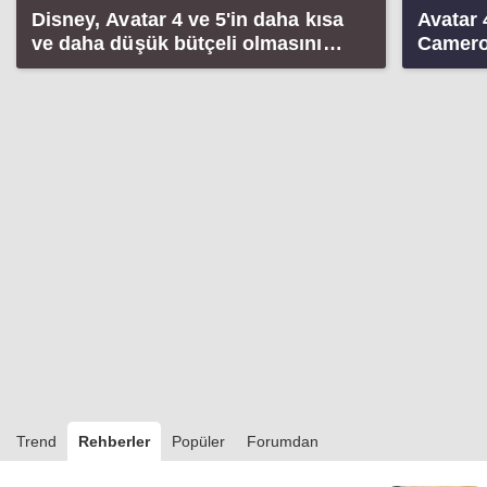
Disney, Avatar 4 ve 5'in daha kısa
Avatar 
ve daha düşük bütçeli olmasını
Camero
istiyor
cevapl
Trend
Rehberler
Popüler
Forumdan