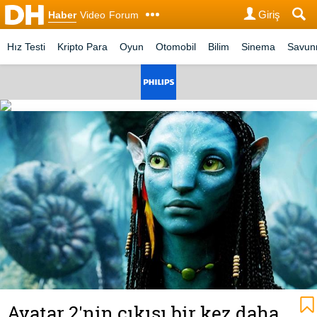
Giriş
Haber
Video
Forum
Hız Testi
Kripto Para
Oyun
Otomobil
Bilim
Sinema
Savu
Avatar 2'nin çıkışı bir kez daha