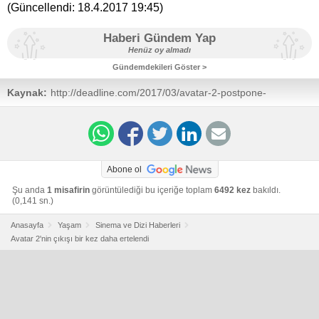
(Güncellendi:
18.4.2017 19:45
)
Haberi Gündem Yap
Henüz oy almadı
Gündemdekileri Göster >
Kaynak:
http://deadline.com/2017/03/avatar-2-postpone-
christmas-2018-director-james-cameron-1202040945/
Abone ol
Şu anda
1 misafirin
görüntülediği bu içeriğe toplam
6492 kez
bakıldı.
(0,141 sn.)
Anasayfa
Yaşam
Sinema ve Dizi Haberleri
Avatar 2'nin çıkışı bir kez daha ertelendi