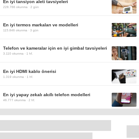
En iyi tansiyon aleti tavsiyeleri
228.766
okunma ·
2 gün
En iyi termos markaları ve modelleri
115.846
okunma ·
3 gün
Telefon ve kameralar için en iyi gimbal tavsiyeleri
3.110
okunma ·
1 hf.
En iyi HDMI kablo önerisi
1.319
okunma ·
1 hf.
En iyi yapay zekalı akıllı telefon modelleri
46.777
okunma ·
2 hf.