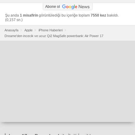
Abone ol
Şu anda
1 misafirin
görüntülediği bu içeriğe toplam
7550 kez
bakıldı.
(0,157 sn.)
Anasayfa
Apple
iPhone Haberleri
Dreame'den incecik ve ucuz Qi2 MagSafe powerbank: Air Power 17