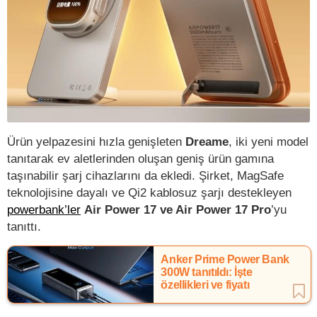
Ürün yelpazesini hızla genişleten
Dreame
, iki yeni model
tanıtarak ev aletlerinden oluşan geniş ürün gamına
taşınabilir şarj cihazlarını da ekledi. Şirket, MagSafe
teknolojisine dayalı ve Qi2 kablosuz şarjı destekleyen
powerbank’ler
Air Power 17 ve Air Power 17 Pro
’yu
tanıttı.
Anker Prime Power Bank
300W tanıtıldı: İşte
özellikleri ve fiyatı