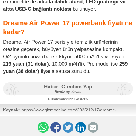
iki modelde de arkada
dahili stand, LED gösterge ve
altta USB-C bağlantı noktası
bulunuyor.
Dreame Air Power 17 powerbank fiyatı ne
kadar?
Dreame, Air Power 17 serisiyle temizlik ürünlerinin
ötesine geçerek, büyüyen ürün yelpazesine kompakt,
Qi2 uyumlu powerbank ekliyor. 5000 mAh'lik versiyon
219 yuan (31 dolar)
, 10.000 mAh'lik Pro model ise
259
yuan (36 dolar)
fiyatla satışa sunuldu.
Haberi Gündem Yap
Henüz oy almadı
Gündemdekileri Göster >
Kaynak:
https://www.gizmochina.com/2025/12/17/dreame-
launches-its-first-magnetic-power-bank-with-qi2-support/