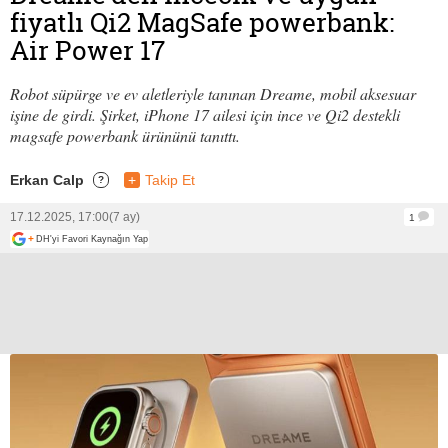
fiyatlı Qi2 MagSafe powerbank:
Air Power 17
Robot süpürge ve ev aletleriyle tanınan Dreame, mobil aksesuar
işine de girdi. Şirket, iPhone 17 ailesi için ince ve Qi2 destekli
magsafe powerbank ürününü tanıttı.
Erkan Calp
+
Takip Et
?
17.12.2025, 17:00
(7 ay)
1
+
DH'yi Favori Kaynağın Yap