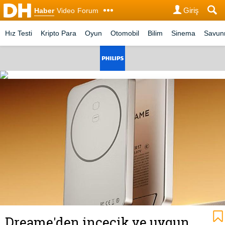
Giriş
Haber
Video
Forum
Hız Testi
Kripto Para
Oyun
Otomobil
Bilim
Sinema
Savu
Dreame'den incecik ve uygun