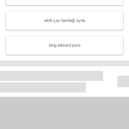
akıllı çay bardağı oyna
king edward puro