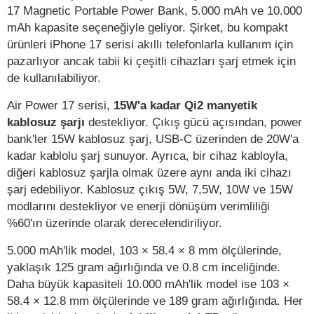
17 Magnetic Portable Power Bank, 5.000 mAh ve 10.000
mAh kapasite seçeneğiyle geliyor. Şirket, bu kompakt
ürünleri iPhone 17 serisi akıllı telefonlarla kullanım için
pazarlıyor ancak tabii ki çeşitli cihazları şarj etmek için
de kullanılabiliyor.
Air Power 17 serisi,
15W'a kadar Qi2 manyetik
kablosuz şarjı
destekliyor. Çıkış gücü açısından, power
bank'ler 15W kablosuz şarj, USB-C üzerinden de 20W'a
kadar kablolu şarj sunuyor. Ayrıca, bir cihaz kabloyla,
diğeri kablosuz şarjla olmak üzere aynı anda iki cihazı
şarj edebiliyor. Kablosuz çıkış 5W, 7,5W, 10W ve 15W
modlarını destekliyor ve enerji dönüşüm verimliliği
%60'ın üzerinde olarak derecelendiriliyor.
5.000 mAh'lik model, 103 × 58.4 × 8 mm ölçülerinde,
yaklaşık 125 gram ağırlığında ve 0.8 cm inceliğinde.
Daha büyük kapasiteli 10.000 mAh'lik model ise 103 ×
58.4 × 12.8 mm ölçülerinde ve 189 gram ağırlığında. Her