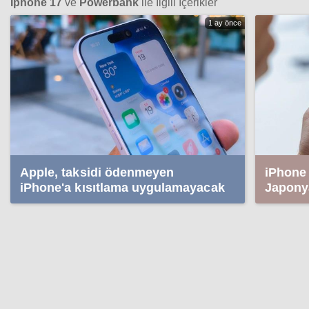
İphone 17
ve
Powerbank
ile İlgili İçerikler
1 ay önce
Apple, taksidi ödenmeyen
iPhone 
iPhone'a kısıtlama uygulamayacak
Japonya